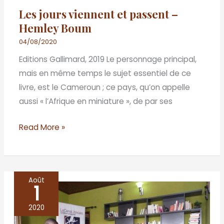
Les jours viennent et passent –
Hemley Boum
04/08/2020
Editions Gallimard, 2019 Le personnage principal,
mais en même temps le sujet essentiel de ce
livre, est le Cameroun ; ce pays, qu’on appelle
aussi « l’Afrique en miniature », de par ses
Read More »
Août
1
La
maison
2020
de