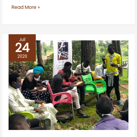
Read More »
Juil
24
Les
cafés
2020
de
la
CENE
Littéraire
à
N’GAOUNDERE