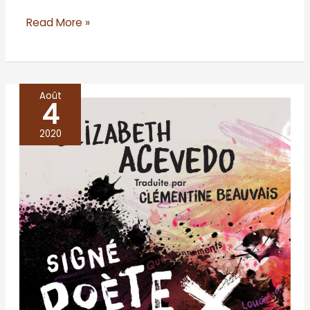
Read More »
Août
4
Signé
poète
2020
X
–
Elizabeth
Acevedo