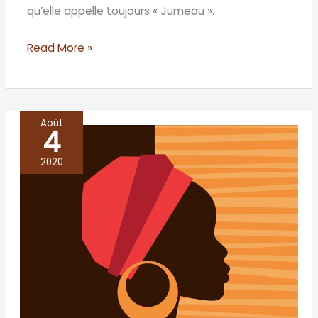
qu’elle appelle toujours « Jumeau ».
Read More »
Août
4
Les
cent
2020
puits
de
Salaga
–
Ayesha
Harruna
Attah