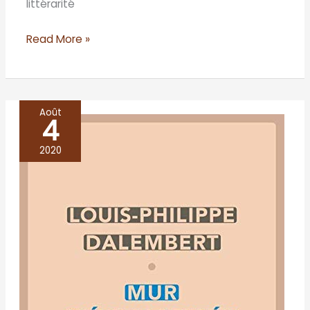
littérarité
Read More »
Août
4
Mur
méditerranée
2020
–
Louis-
Philippe
D’Alembert,