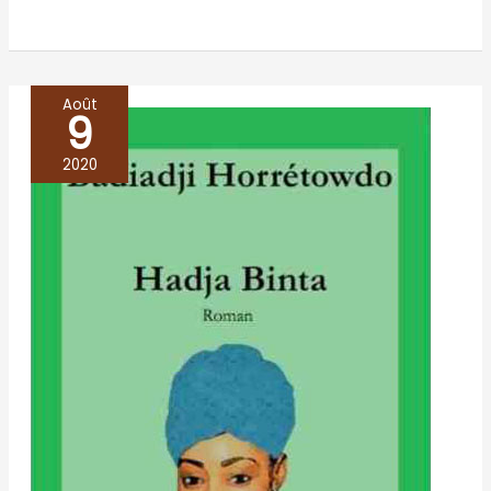
Août
9
Hadja
Binta
2020
–
Badiadji
Horretowdo