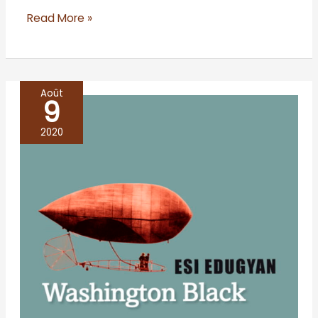
Read More »
Août
9
Washington
Black
2020
–
Esi
Edugyan