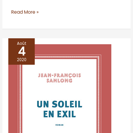
Read More »
Août
4
Le
soleil
2020
en
Exil
–
Jean-
François
Samlong,