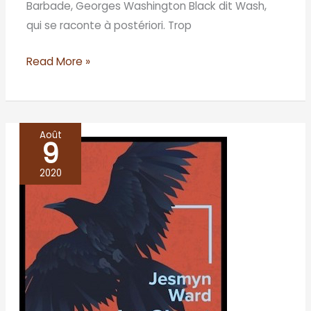
Barbade, Georges Washington Black dit Wash,
qui se raconte à postériori. Trop
Read More »
Août
9
Le
Chant
2020
des
revenants
–
Jesmyn
Ward