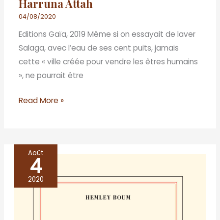
Harruna Attah
04/08/2020
Editions Gaïa, 2019 Même si on essayait de laver
Salaga, avec l’eau de ses cent puits, jamais
cette « ville créée pour vendre les êtres humains
», ne pourrait être
Read More »
Août
4
Les
jours
2020
viennent
et