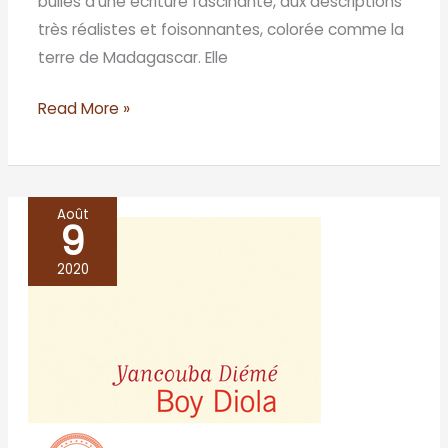
bulles d’une écriture fascinante, aux descriptions
très réalistes et foisonnantes, colorée comme la
terre de Madagascar. Elle
Read More »
Août
9
Boy
Diola
2020
–
Yancouba
Diémé