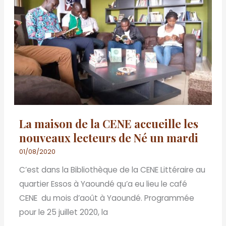
la
CENE
accueille
les
nouveaux
lecteurs
de
Né
La maison de la CENE accueille les
un
nouveaux lecteurs de Né un mardi
mardi
01/08/2020
C’est dans la Bibliothèque de la CENE Littéraire au
quartier Essos à Yaoundé qu’a eu lieu le café
CENE du mois d’août à Yaoundé. Programmée
pour le 25 juillet 2020, la