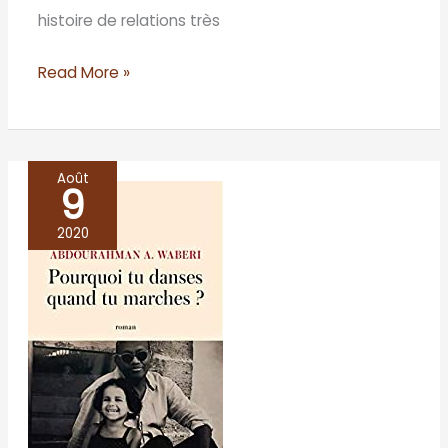
histoire de relations très
Read More »
Août
9
Pourquoi
tu
2020
danses
quand
tu
marches
?
–
Abdourahman