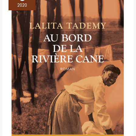
bord
2020
de
la
rivière
Cane
–
Lalita
Tademy