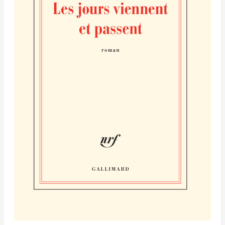
passent
–
Hemley
Boum