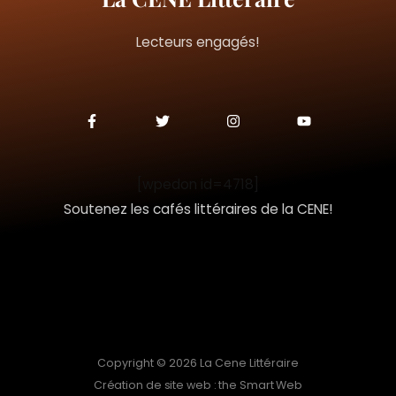
Lecteurs engagés!
F
T
I
Y
a
w
n
o
c
i
s
u
e
t
t
t
b
t
a
u
o
e
g
b
[wpedon id=4718]
o
r
r
e
k
a
Soutenez les cafés littéraires de la CENE!
-
m
f
Copyright © 2026 La Cene Littéraire
Création de site web : the Smart Web