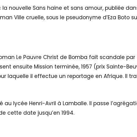
c la nouvelle Sans haine et sans amour, publiée dans
oman Ville cruelle, sous le pseudonyme d’Eza Boto sui
roman Le Pauvre Christ de Bomba fait scandale par la
ent ensuite Mission terminée, 1957 (prix Sainte-Beuve
pour laquelle il effectue un reportage en Afrique. I
ié au lycée Henri-Avril à Lamballe. Il passe l’agrégat
de cette date jusqu’en 1994.