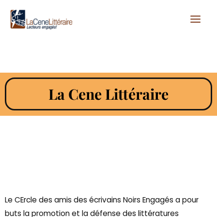
Aller
au
contenu
La Cene Littéraire
Le CErcle des amis des écrivains Noirs Engagés a pour
buts la promotion et la défense des littératures