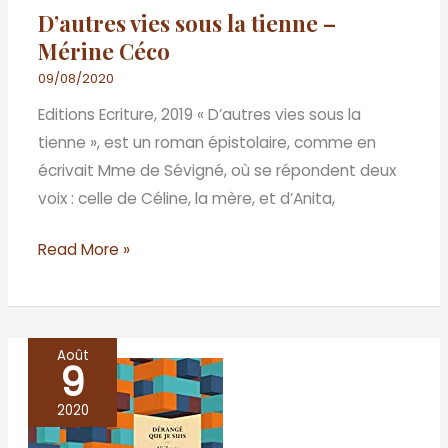
D’autres vies sous la tienne –
Mérine Céco
09/08/2020
Editions Ecriture, 2019 « D’autres vies sous la
tienne », est un roman épistolaire, comme en
écrivait Mme de Sévigné, où se répondent deux
voix : celle de Céline, la mère, et d’Anita,
Read More »
Août
9
Dérangé
que
2020
je