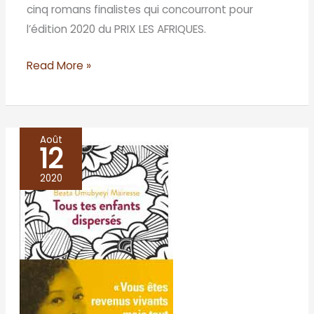
cinq romans finalistes qui concourront pour
l’édition 2020 du PRIX LES AFRIQUES.
Read More »
Août
12
Tous
tes
2020
enfants
dispersés
–
Beata
Umubyeyi
Mairesse