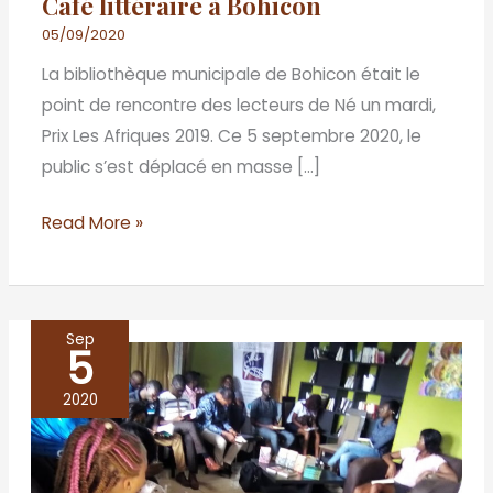
Café littéraire à Bohicon
05/09/2020
La bibliothèque municipale de Bohicon était le
point de rencontre des lecteurs de Né un mardi,
Prix Les Afriques 2019. Ce 5 septembre 2020, le
public s’est déplacé en masse […]
Read More »
Sep
5
La
place
2020
des
femmes
dans