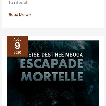
familles et
Read More »
Août
9
Escapade
mortelle
2020
–
Muetse-
Destinée
Mboga