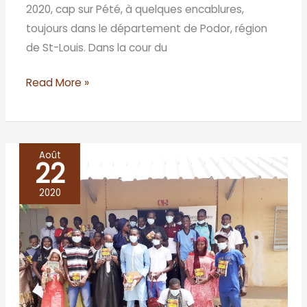
2020, cap sur Pété, à quelques encablures,
toujours dans le département de Podor, région
de St-Louis. Dans la cour du
Read More »
Août
22
Saldé,
sur
2020
les
rives
du
fleuve