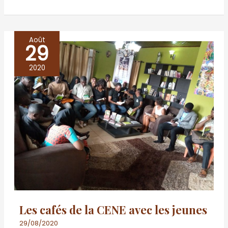
Août
29
Les
cafés
2020
de
la
CENE
avec
les
jeunes
Les cafés de la CENE avec les jeunes
29/08/2020