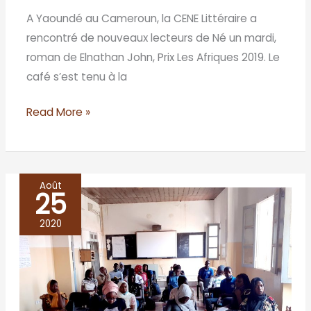
A Yaoundé au Cameroun, la CENE Littéraire a
rencontré de nouveaux lecteurs de Né un mardi,
roman de Elnathan John, Prix Les Afriques 2019. Le
café s’est tenu à la
Read More »
Août
25
Le
lycée
2020
Oumar
Tall
de
St-