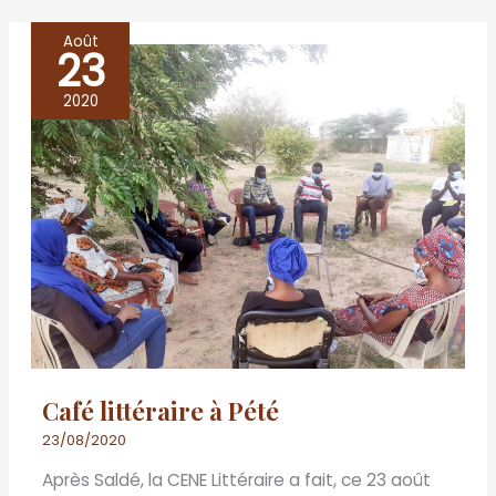
Août
23
Café
littéraire
2020
à
Pété
Café littéraire à Pété
23/08/2020
Après Saldé, la CENE Littéraire a fait, ce 23 août