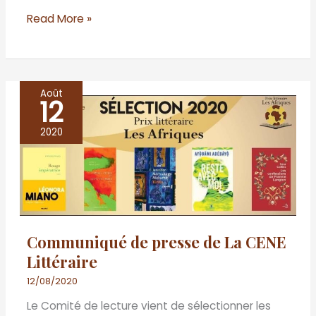
Read More »
Août
12
Communiqué
de
2020
presse
de
La
CENE
Littéraire
Communiqué de presse de La CENE
Littéraire
12/08/2020
Le Comité de lecture vient de sélectionner les