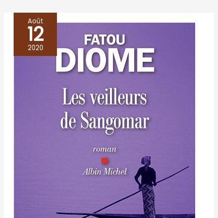
Août
12
Les
veilleurs
2020
de
Sangomar
–
Fatou
Diome