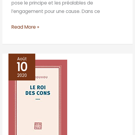
pose le principe et les préalables de
l’engagement pour une cause. Dans ce
Read More »
Août
10
Le
roi
2020
des
cons
–
Idi
Nouhou