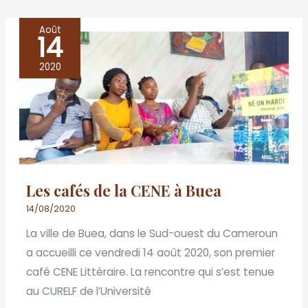
Août
14
Les
cafés
2020
de
la
CENE
à
Buea
Les cafés de la CENE à Buea
14/08/2020
La ville de Buea, dans le Sud-ouest du Cameroun
a accueilli ce vendredi 14 août 2020, son premier
café CENE Littéraire. La rencontre qui s’est tenue
au CURELF de l’Université