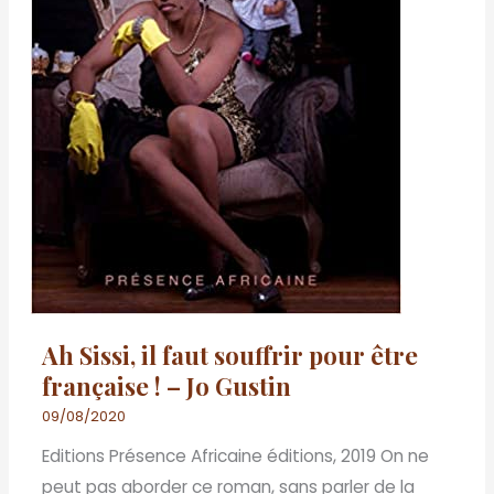
française
!
–
Jo
Gustin
Ah Sissi, il faut souffrir pour être
française ! – Jo Gustin
09/08/2020
Editions Présence Africaine éditions, 2019 On ne
peut pas aborder ce roman, sans parler de la