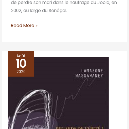
de perdre son mari dans le naufrage du Joola, en
2002, au large du Sénégal.
Read More »
Août
10
La
candeur
2020
entachée
–
Lamazone
Wassawaney