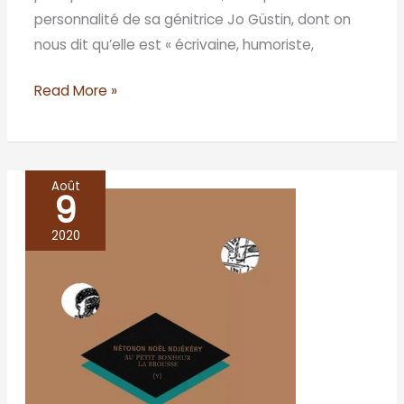
personnalité de sa génitrice Jo Güstin, dont on
nous dit qu’elle est « écrivaine, humoriste,
Read More »
Août
9
Au
petit
2020
bonheur
la
brousse
–
Noël
Nétonon