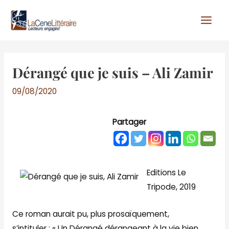
Aller
au
contenu
Dérangé que je suis – Ali Zamir
09/08/2020
Partager
Editions Le
Tripode, 2019
Ce roman aurait pu, plus prosaïquement,
s’intituler : « Un Dérangé dérangeant à la vie bien