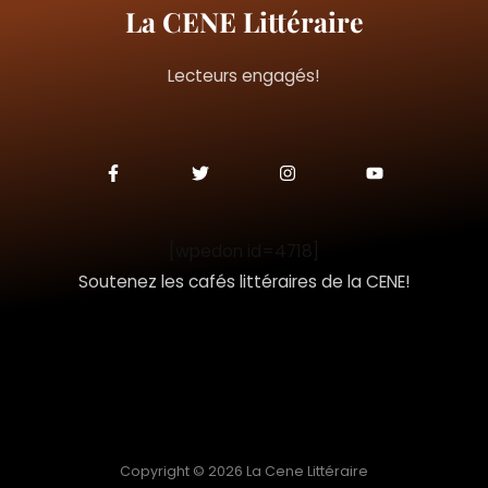
La CENE Littéraire
Lecteurs engagés!
F
T
I
Y
a
w
n
o
c
i
s
u
e
t
t
t
b
t
a
u
o
e
g
b
[wpedon id=4718]
o
r
r
e
k
a
Soutenez les cafés littéraires de la CENE!
-
m
f
Copyright © 2026 La Cene Littéraire