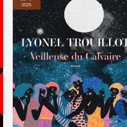
DU
2025
CALVAIRE,
Lyonel
Trouillot