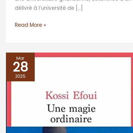
délivré à l’université de […]
Read More »
Mar
28
UNE
MAGIE
2025
ORDINAIRE,
Kossi
Efoui