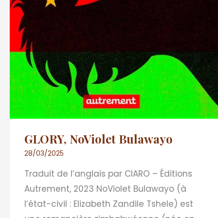
GLORY, NoViolet Bulawayo
28/03/2025
Traduit de l’anglais par CIARO – Éditions
Autrement, 2023 NoViolet Bulawayo (à
l’état-civil : Elizabeth Zandile Tshele) est