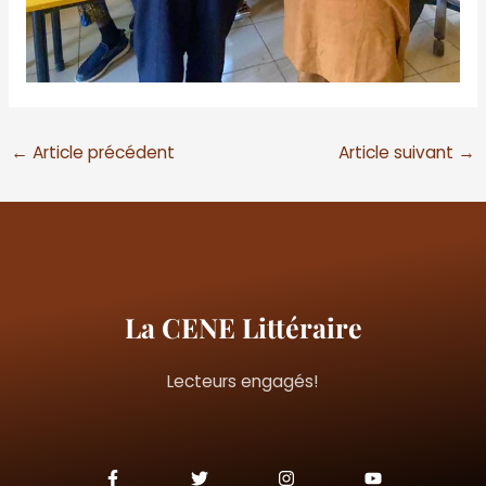
←
Article précédent
Article suivant
→
La CENE Littéraire
Lecteurs engagés!
F
T
I
Y
a
w
n
o