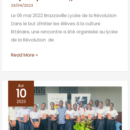
24/04/2023
Le 06 mai 2022 Brazzaville Lycée de la Révolution
Dans le but d’initier les élèves à la culture
littéraire, une rencontre a été organisée au lycée
de la Révolution de
Read More »
Avr
10
Café
littéraire
2023
du
trente
mars