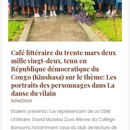
deux
mille
vingt-
deux,
tenu
en
Café littéraire du trente mars deux
République
mille vingt-deux, tenu en
démocratique
République démocratique du
du
Congo (Kinshasa) sur le thème: Les
Congo
portraits des personnages dans La
(Kinshasa)
danse du vilain
sur
le
10/04/2023
thème:
Etaient présents: 1.Le représentant de La CENE
Les
Littéraire: David Muteba 2.Les élèves du Collège
portraits
Bonsomi, notamment ceux du club de lecture de