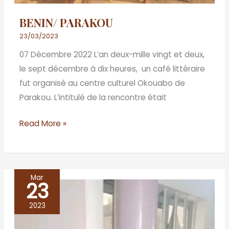
BENIN/ PARAKOU
23/03/2023
07 Décembre 2022 L’an deux-mille vingt et deux,
le sept décembre à dix heures, un café littéraire
fut organisé au centre culturel Okouabo de
Parakou. L’intitulé de la rencontre était
Read More »
Mar
23
BÉNIN
/
2023
PORTO-