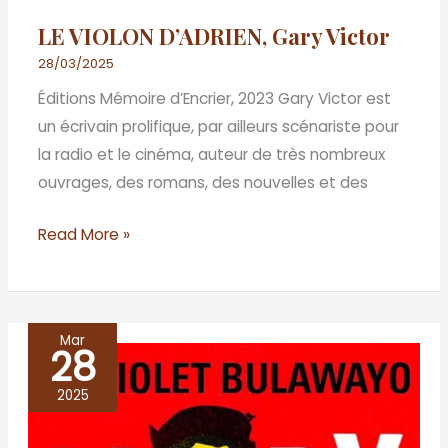
LE VIOLON D’ADRIEN, Gary Victor
28/03/2025
Éditions Mémoire d’Encrier, 2023 Gary Victor est
un écrivain prolifique, par ailleurs scénariste pour
la radio et le cinéma, auteur de très nombreux
ouvrages, des romans, des nouvelles et des
Read More »
Mar
28
GLORY,
NoViolet
2025
Bulawayo