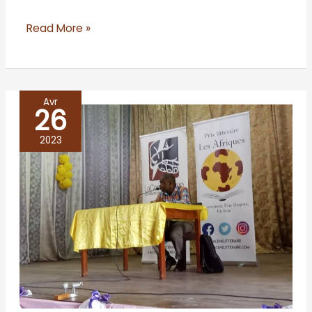
Read More »
Avr
26
RD
Congo/Kinshasa
2023