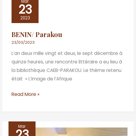
Mar
23
Parakou
2023
BENIN/ Parakou
23/03/2023
L’an deux mille vingt et deux, le sept décembre à
quinze heures, une rencontre littéraire a eu lieu à
la bibliothèque CAEB-PARAKOU. Le thème retenu
était » L’image de l’Afrique
Read More »
Mar
23
Dakar