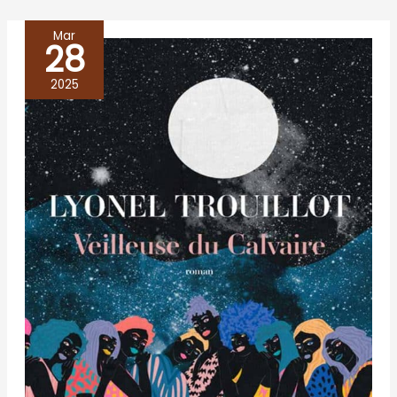
Mar
28
VEILLEUSE
DU
2025
CALVAIRE,
Lyonel
Trouillot