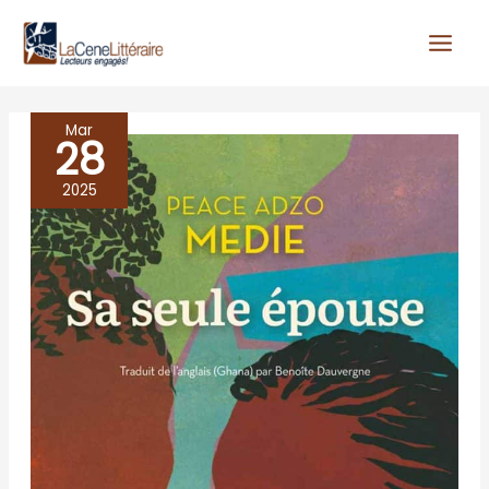
Aller
au
contenu
Mar
28
SA
SEULE
2025
EPOUSE,
Peace
Adza
Medie