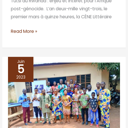
Tutsi du Rwanda : enjeu et intérêt pour l’Afrique
post-génocide. L’an deux-mille vingt-trois, le
premier mars à quinze heures, la CÈNE Littéraire
Read More »
Juin
5
BÉNIN/
Abomey-
2023
Calavi