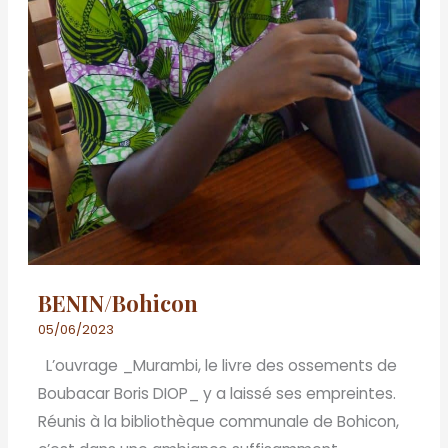
BENIN/Bohicon
05/06/2023
L’ouvrage _Murambi, le livre des ossements de
Boubacar Boris DIOP_ y a laissé ses empreintes.
Réunis à la bibliothèque communale de Bohicon,