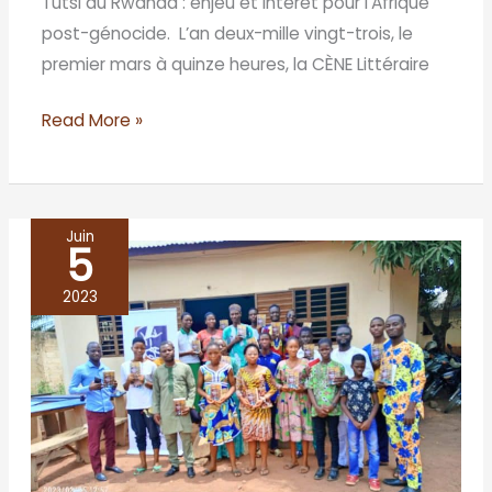
Tutsi du Rwanda : enjeu et intérêt pour l’Afrique
post-génocide. L’an deux-mille vingt-trois, le
premier mars à quinze heures, la CÈNE Littéraire
Read More »
Juin
5
BÉNIN/
Abomey-
2023
Calavi