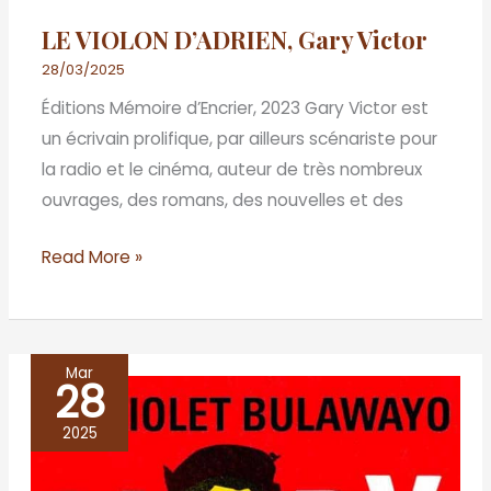
LE VIOLON D’ADRIEN, Gary Victor
28/03/2025
Éditions Mémoire d’Encrier, 2023 Gary Victor est
un écrivain prolifique, par ailleurs scénariste pour
la radio et le cinéma, auteur de très nombreux
ouvrages, des romans, des nouvelles et des
Read More »
Mar
28
GLORY,
NoViolet
2025
Bulawayo