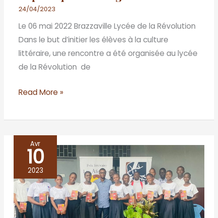
24/04/2023
Le 06 mai 2022 Brazzaville Lycée de la Révolution
Dans le but d’initier les élèves à la culture
littéraire, une rencontre a été organisée au lycée
de la Révolution de
Read More »
Avr
10
Café
littéraire
2023
du
trente
mars