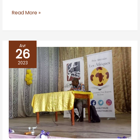
Read More »
Avr
26
RD
Congo/Kinshasa
2023