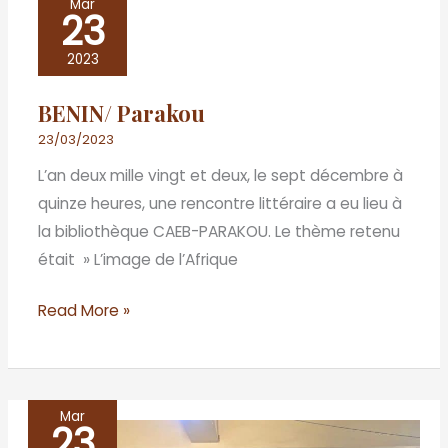
Mar
23
Parakou
2023
BENIN/ Parakou
23/03/2023
L’an deux mille vingt et deux, le sept décembre à
quinze heures, une rencontre littéraire a eu lieu à
la bibliothèque CAEB-PARAKOU. Le thème retenu
était » L’image de l’Afrique
Read More »
Mar
23
Dakar