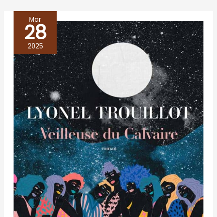
Mar
28
VEILLEUSE
DU
2025
CALVAIRE,
Lyonel
Trouillot