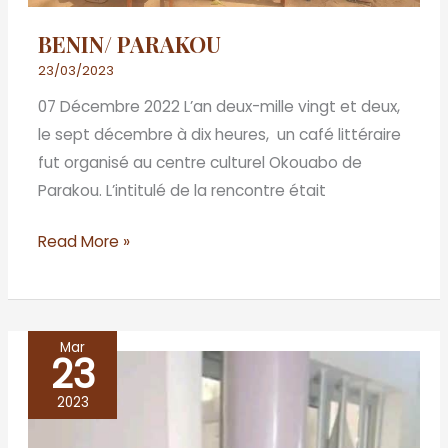
BENIN/ PARAKOU
23/03/2023
07 Décembre 2022 L’an deux-mille vingt et deux,
le sept décembre à dix heures, un café littéraire
fut organisé au centre culturel Okouabo de
Parakou. L’intitulé de la rencontre était
Read More »
Mar
23
BÉNIN
/
2023
PORTO-