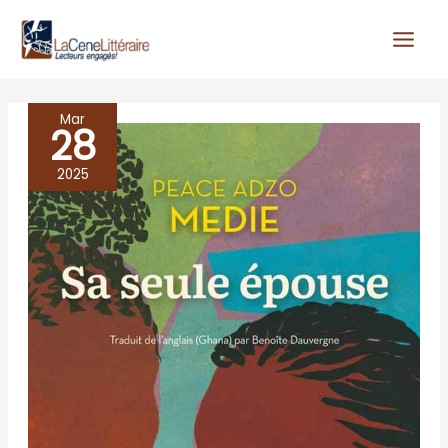
Aller
au
contenu
Mar
28
SA
SEULE
2025
EPOUSE,
Peace
Adza
Medie