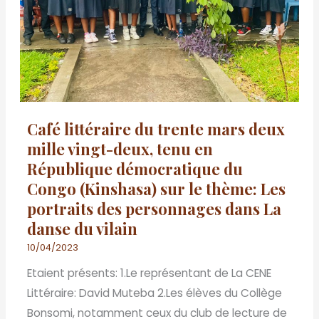
deux
mille
vingt-
deux,
tenu
en
Café littéraire du trente mars deux
République
mille vingt-deux, tenu en
démocratique
République démocratique du
du
Congo (Kinshasa) sur le thème: Les
Congo
portraits des personnages dans La
(Kinshasa)
danse du vilain
sur
le
10/04/2023
thème:
Etaient présents: 1.Le représentant de La CENE
Les
Littéraire: David Muteba 2.Les élèves du Collège
portraits
Bonsomi, notamment ceux du club de lecture de