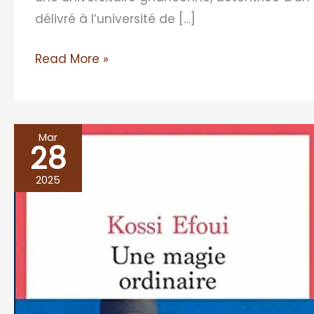
délivré à l’université de […]
Read More »
Mar
28
UNE
MAGIE
2025
ORDINAIRE,
Kossi
Efoui