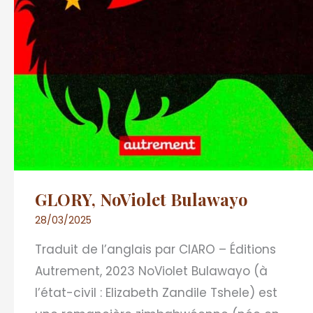
GLORY, NoViolet Bulawayo
28/03/2025
Traduit de l’anglais par CIARO – Éditions
Autrement, 2023 NoViolet Bulawayo (à
l’état-civil : Elizabeth Zandile Tshele) est