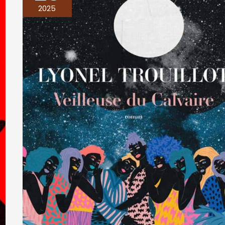
DU
2025
CALVAIRE,
Lyonel
Trouillot