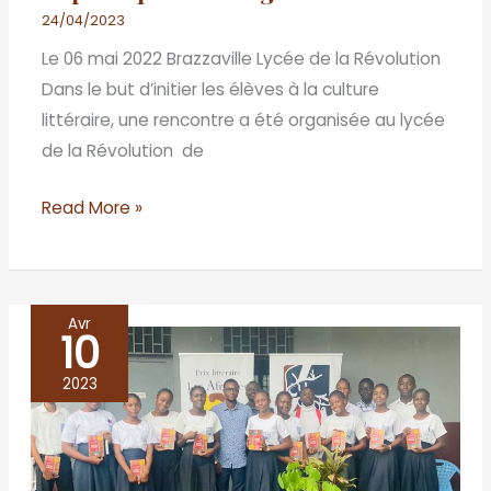
24/04/2023
Le 06 mai 2022 Brazzaville Lycée de la Révolution
Dans le but d’initier les élèves à la culture
littéraire, une rencontre a été organisée au lycée
de la Révolution de
Read More »
Avr
10
Café
littéraire
2023
du
trente
mars