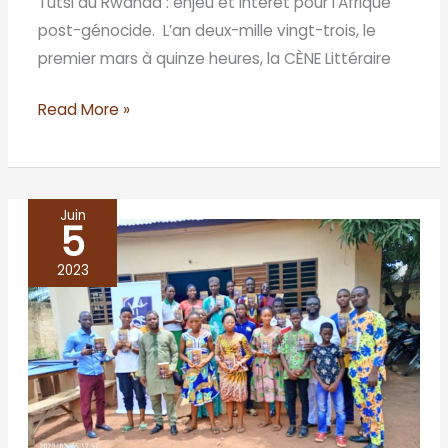
Tutsi du Rwanda : enjeu et intérêt pour l’Afrique
post-génocide. L’an deux-mille vingt-trois, le
premier mars à quinze heures, la CÈNE Littéraire
Read More »
Juin
5
BÉNIN/
Abomey-
2023
Calavi