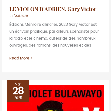
LE VIOLON D’ADRIEN, Gary Victor
28/03/2025
Éditions Mémoire d’Encrier, 2023 Gary Victor est
un écrivain prolifique, par ailleurs scénariste pour
la radio et le cinéma, auteur de très nombreux
ouvrages, des romans, des nouvelles et des
Read More »
Mar
28
GLORY,
NoViolet
2025
Bulawayo