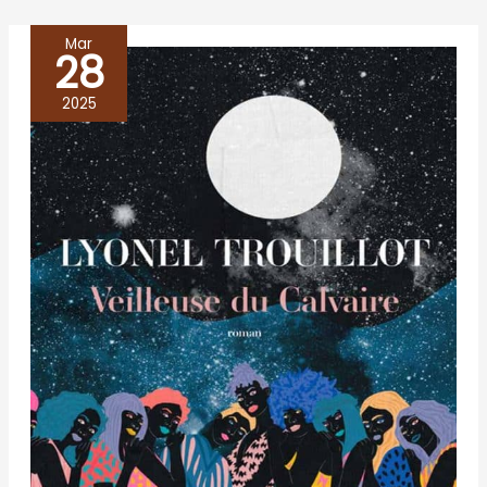
Mar
28
VEILLEUSE
DU
2025
CALVAIRE,
Lyonel
Trouillot