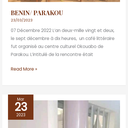
BENIN/ PARAKOU
23/03/2023
07 Décembre 2022 L’an deux-mille vingt et deux,
le sept décembre à dix heures, un café littéraire
fut organisé au centre culturel Okouabo de
Parakou. L’intitulé de la rencontre était
Read More »
Mar
23
BÉNIN
/
2023
PORTO-