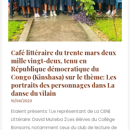
deux
mille
vingt-
deux,
tenu
en
Café littéraire du trente mars deux
République
mille vingt-deux, tenu en
démocratique
République démocratique du
du
Congo (Kinshasa) sur le thème: Les
Congo
portraits des personnages dans La
(Kinshasa)
danse du vilain
sur
le
10/04/2023
thème:
Etaient présents: 1.Le représentant de La CENE
Les
Littéraire: David Muteba 2.Les élèves du Collège
portraits
Bonsomi, notamment ceux du club de lecture de