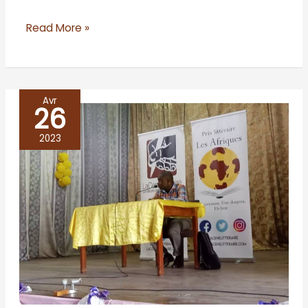
Read More »
Avr
26
RD
Congo/Kinshasa
2023