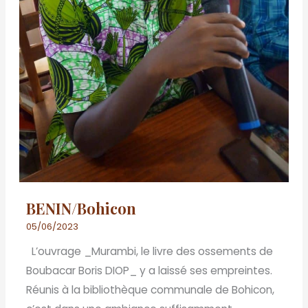
BENIN/Bohicon
05/06/2023
L’ouvrage _Murambi, le livre des ossements de
Boubacar Boris DIOP_ y a laissé ses empreintes.
Réunis à la bibliothèque communale de Bohicon,