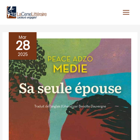
Aller
au
contenu
Mar
28
SA
SEULE
2025
EPOUSE,
Peace
Adza
Medie