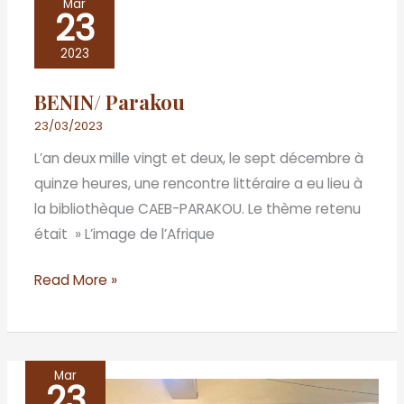
Mar
23
Parakou
2023
BENIN/ Parakou
23/03/2023
L’an deux mille vingt et deux, le sept décembre à
quinze heures, une rencontre littéraire a eu lieu à
la bibliothèque CAEB-PARAKOU. Le thème retenu
était » L’image de l’Afrique
Read More »
Mar
23
Dakar