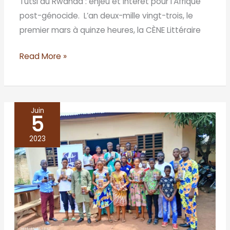
Tutsi du Rwanda : enjeu et intérêt pour l’Afrique
post-génocide. L’an deux-mille vingt-trois, le
premier mars à quinze heures, la CÈNE Littéraire
Read More »
Juin
5
BÉNIN/
Abomey-
2023
Calavi