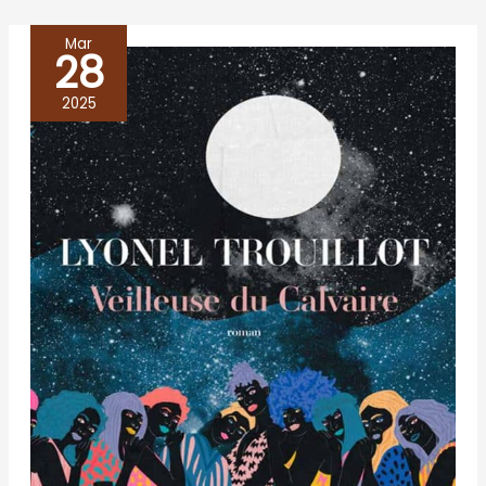
Mar
28
VEILLEUSE
DU
2025
CALVAIRE,
Lyonel
Trouillot