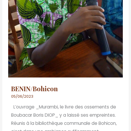
BENIN/Bohicon
05/06/2023
L’ouvrage _Murambi, le livre des ossements de
Boubacar Boris DIOP_ y a laissé ses empreintes.
Réunis à la bibliothèque communale de Bohicon,