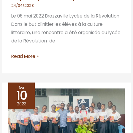
24/04/2023
Le 06 mai 2022 Brazzaville Lycée de la Révolution
Dans le but d’initier les élèves à la culture
littéraire, une rencontre a été organisée au lycée
de la Révolution de
Read More »
Avr
10
Café
littéraire
2023
du
trente
mars