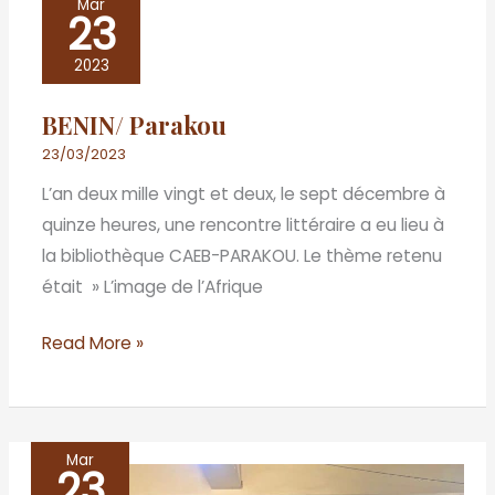
Mar
23
Parakou
2023
BENIN/ Parakou
23/03/2023
L’an deux mille vingt et deux, le sept décembre à
quinze heures, une rencontre littéraire a eu lieu à
la bibliothèque CAEB-PARAKOU. Le thème retenu
était » L’image de l’Afrique
Read More »
Mar
23
Dakar