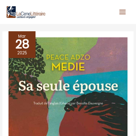
Aller
au
contenu
Mar
28
SA
SEULE
2025
EPOUSE,
Peace
Adza
Medie