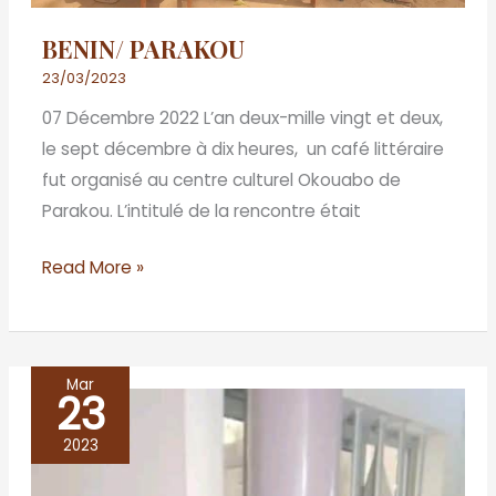
BENIN/ PARAKOU
23/03/2023
07 Décembre 2022 L’an deux-mille vingt et deux,
le sept décembre à dix heures, un café littéraire
fut organisé au centre culturel Okouabo de
Parakou. L’intitulé de la rencontre était
Read More »
Mar
23
BÉNIN
/
2023
PORTO-