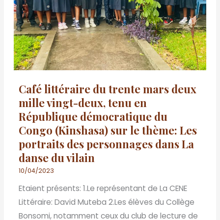
deux
mille
vingt-
deux,
tenu
en
Café littéraire du trente mars deux
République
mille vingt-deux, tenu en
démocratique
République démocratique du
du
Congo (Kinshasa) sur le thème: Les
Congo
portraits des personnages dans La
(Kinshasa)
danse du vilain
sur
le
10/04/2023
thème:
Etaient présents: 1.Le représentant de La CENE
Les
Littéraire: David Muteba 2.Les élèves du Collège
portraits
Bonsomi, notamment ceux du club de lecture de