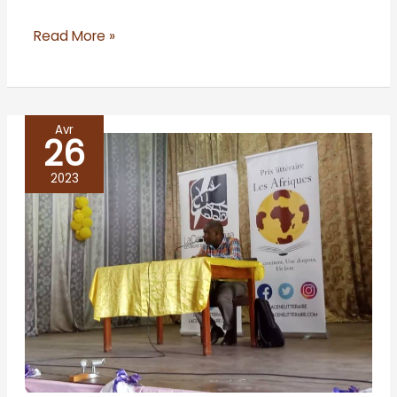
Read More »
Avr
26
RD
Congo/Kinshasa
2023