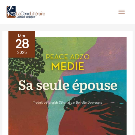
Aller
au
contenu
Mar
28
SA
SEULE
2025
EPOUSE,
Peace
Adza
Medie