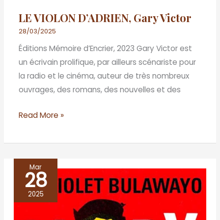
LE VIOLON D’ADRIEN, Gary Victor
28/03/2025
Éditions Mémoire d’Encrier, 2023 Gary Victor est
un écrivain prolifique, par ailleurs scénariste pour
la radio et le cinéma, auteur de très nombreux
ouvrages, des romans, des nouvelles et des
Read More »
Mar
28
GLORY,
NoViolet
2025
Bulawayo