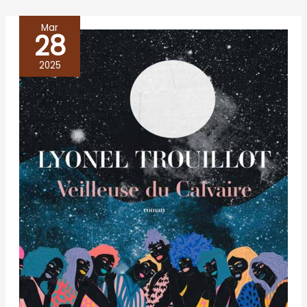
Mar
28
VEILLEUSE
DU
2025
CALVAIRE,
Lyonel
Trouillot