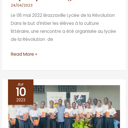
24/04/2023
Le 06 mai 2022 Brazzaville Lycée de la Révolution
Dans le but d’initier les élèves à la culture
littéraire, une rencontre a été organisée au lycée
de la Révolution de
Read More »
Avr
10
Café
littéraire
2023
du
trente
mars