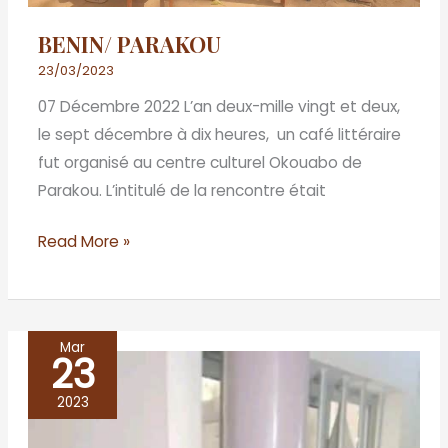
BENIN/ PARAKOU
23/03/2023
07 Décembre 2022 L’an deux-mille vingt et deux,
le sept décembre à dix heures, un café littéraire
fut organisé au centre culturel Okouabo de
Parakou. L’intitulé de la rencontre était
Read More »
Mar
23
BÉNIN
/
2023
PORTO-