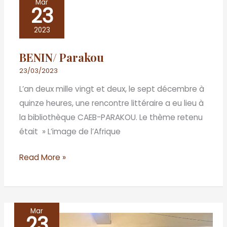
Mar
23
Parakou
2023
BENIN/ Parakou
23/03/2023
L’an deux mille vingt et deux, le sept décembre à
quinze heures, une rencontre littéraire a eu lieu à
la bibliothèque CAEB-PARAKOU. Le thème retenu
était » L’image de l’Afrique
Read More »
Mar
23
Dakar