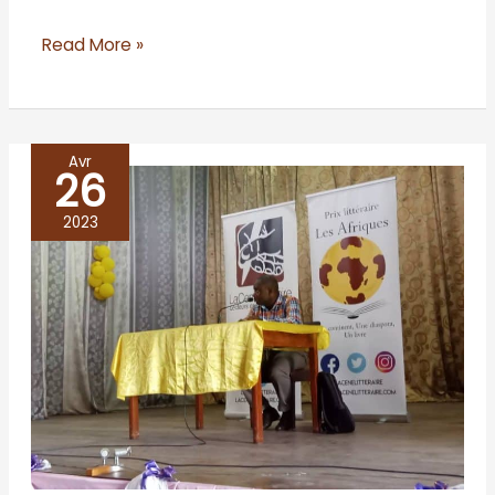
Read More »
Avr
26
RD
Congo/Kinshasa
2023