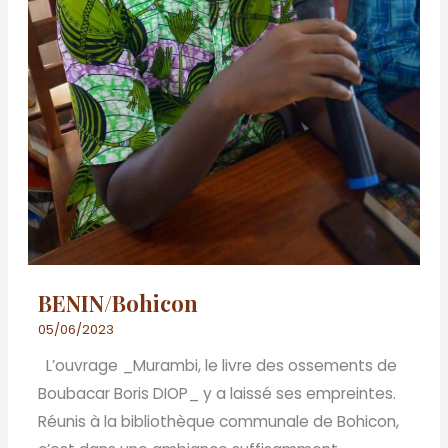
BENIN/Bohicon
05/06/2023
L’ouvrage _Murambi, le livre des ossements de
Boubacar Boris DIOP_ y a laissé ses empreintes.
Réunis à la bibliothèque communale de Bohicon,