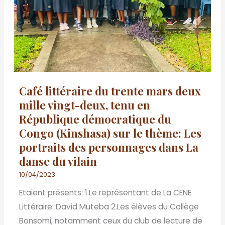
deux
mille
vingt-
deux,
tenu
en
Café littéraire du trente mars deux
République
mille vingt-deux, tenu en
démocratique
République démocratique du
du
Congo (Kinshasa) sur le thème: Les
Congo
portraits des personnages dans La
(Kinshasa)
danse du vilain
sur
le
10/04/2023
thème:
Etaient présents: 1.Le représentant de La CENE
Les
Littéraire: David Muteba 2.Les élèves du Collège
portraits
Bonsomi, notamment ceux du club de lecture de