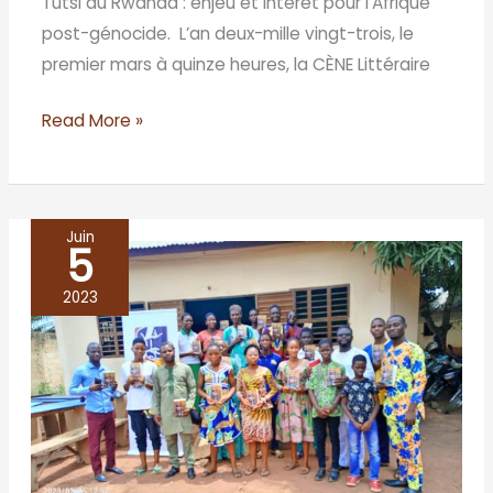
Tutsi du Rwanda : enjeu et intérêt pour l’Afrique
post-génocide. L’an deux-mille vingt-trois, le
premier mars à quinze heures, la CÈNE Littéraire
Read More »
Juin
5
BÉNIN/
Abomey-
2023
Calavi