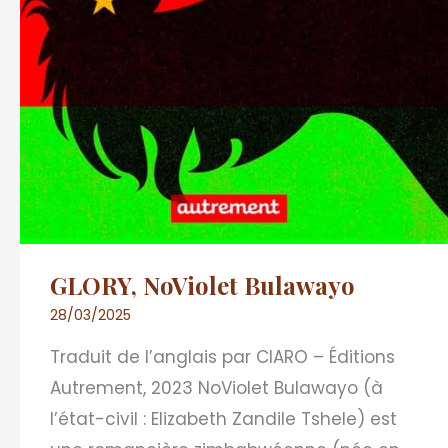
GLORY, NoViolet Bulawayo
28/03/2025
Traduit de l’anglais par CIARO – Éditions
Autrement, 2023 NoViolet Bulawayo (à
l’état-civil : Elizabeth Zandile Tshele) est