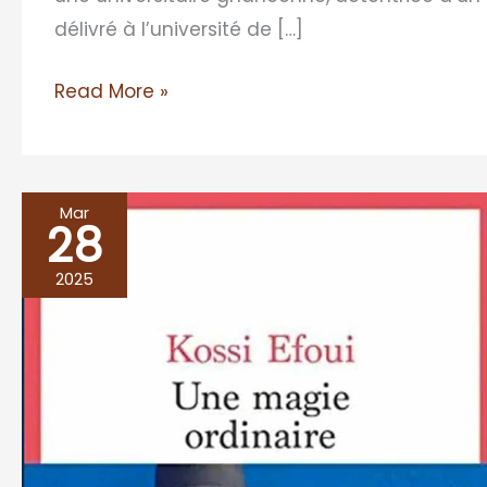
délivré à l’université de […]
Read More »
Mar
28
UNE
MAGIE
2025
ORDINAIRE,
Kossi
Efoui