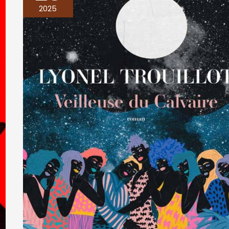
DU
2025
CALVAIRE,
Lyonel
Trouillot