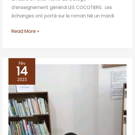
d’enseignement général LES COCOTIERS. Les
échanges ont porté sur le roman Né un mardi
Read More »
Fév
14
prix
les
2023
afriques
2019