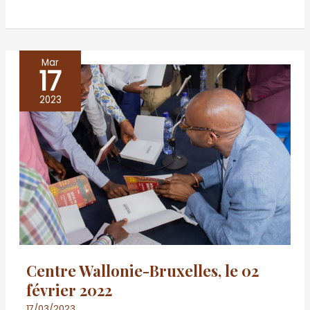
Mar
17
Centre
Wallonie-
2023
Bruxelles,
le
02
février
2022
Centre Wallonie-Bruxelles, le 02
février 2022
17/03/2023