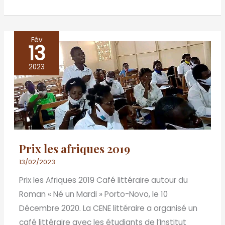
Fév
13
Prix
les
2023
afriques
2019
Prix les afriques 2019
13/02/2023
Prix les Afriques 2019 Café littéraire autour du
Roman « Né un Mardi » Porto-Novo, le 10
Décembre 2020. La CENE littéraire a organisé un
café littéraire avec les étudiants de l’Institut