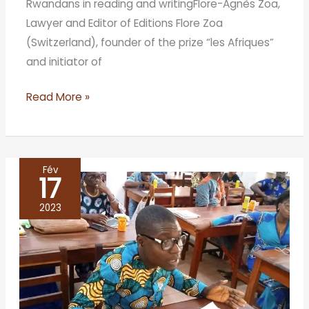
Rwandans in reading and writingFlore-Agnès Zoa,
Lawyer and Editor of Editions Flore Zoa
(Switzerland), founder of the prize “les Afriques”
and initiator of
Read More »
Fév
17
LES
CAFES
2023
LITTERAIRES
DE
LA
CENE
LITTERAIRE