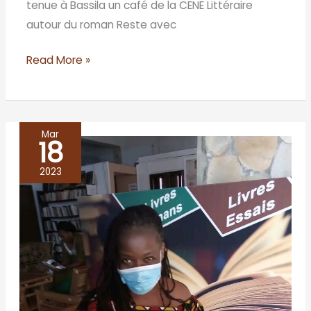
tenue à Bassila un café de la CENE Littéraire
autour du roman Reste avec
Read More »
Mar
18
Centre
culturel
2023
Akanga/
Porto-
Novo