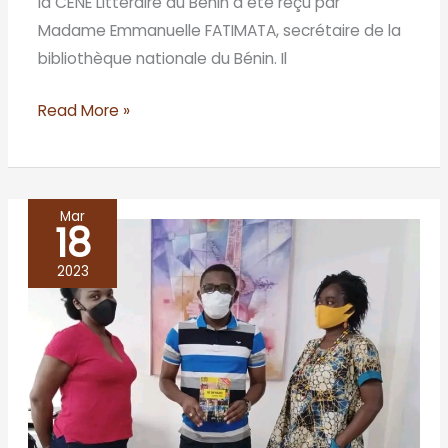
la CÈNE Littéraire au Bénin a été reçu par
Madame Emmanuelle FATIMATA, secrétaire de la
bibliothèque nationale du Bénin. Il
Read More »
Mar
18
Direction
des
2023
Arts
et
du
Livre/
Cotonou