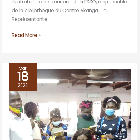
illustratrice camerounaise Jeki ESSO, responsable
de la bibliothèque du Centre Akanga. La
Représentante
Read More »
Mar
18
Bibliothèque
Nationale
2023
du
Bénin/
Cotonou