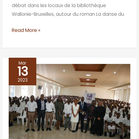
débat dans les locaux de la bibliothèque
Wallonie-Bruxelles, autour du roman La danse du
Read More »
Mar
13
LITERARY
CAFÉ
2023
AT
SAINT
ANDREW
COLLEGE
MARCH
4th,