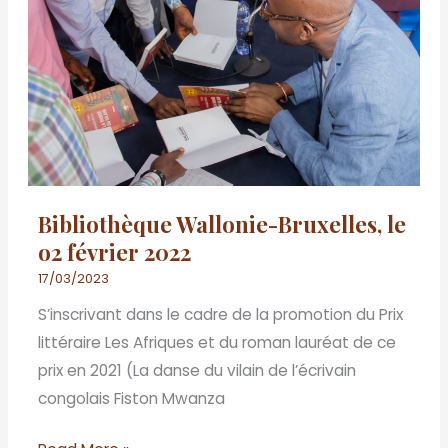
Bruxelles,
le
o2
février
2022
Bibliothèque Wallonie-Bruxelles, le
o2 février 2022
17/03/2023
S’inscrivant dans le cadre de la promotion du Prix
littéraire Les Afriques et du roman lauréat de ce
prix en 2021 (La danse du vilain de l’écrivain
congolais Fiston Mwanza