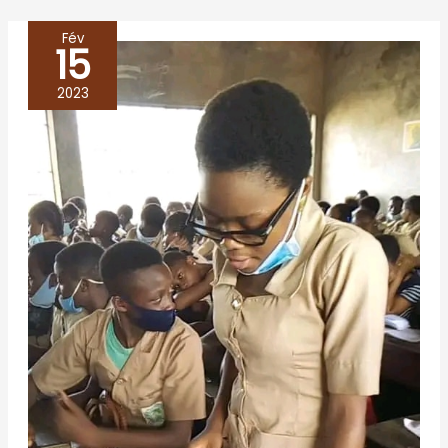
Fév
15
LES
CAFES
2023
DE
LA
CENE
A
PORTO
NOVO
–
BENIN