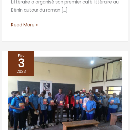
Littéraire a organisé son premier café littéraire au
Bénin autour du roman […]
Read More »
Fév
3
Café
littéraire
2023
au
lycée
catholique
Anne
Marie
Javouhey/
BRAZZAVILLE