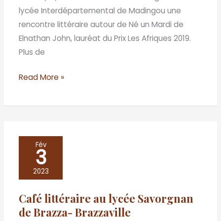
lycée Interdépartemental de Madingou une
rencontre littéraire autour de Né un Mardi de
Elnathan John, lauréat du Prix Les Afriques 2019.
Plus de
Read More »
Café
Fév
3
littéraire
au
2023
lycée
Café littéraire au lycée Savorgnan
Savorgnan
de Brazza- Brazzaville
de