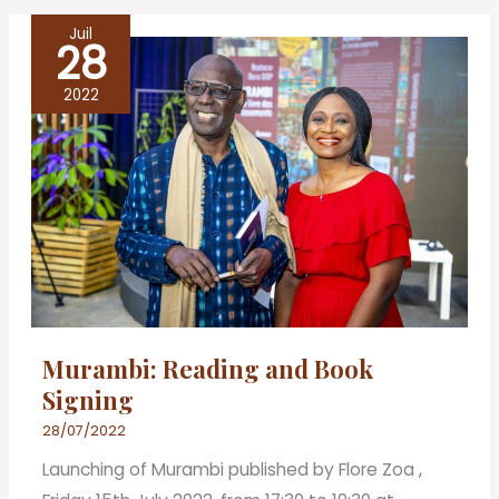
Juil
28
Murambi:
Reading
2022
and
Book
Signing
Murambi: Reading and Book
Signing
28/07/2022
Launching of Murambi published by Flore Zoa ,