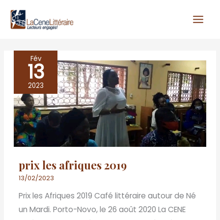
Aller
au
contenu
Fév
13
prix
les
2023
afriques
2019
prix les afriques 2019
13/02/2023
Prix les Afriques 2019 Café littéraire autour de Né
un Mardi. Porto-Novo, le 26 août 2020 La CENE