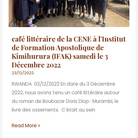
CENE
à
l’Institut
de
Formation
café littéraire de la CENE à l’Institut
Apostolique
de Formation Apostolique de
de
Kimihurura (IFAK) samedi le 3
Kimihurura
Décembre 2022
(IFAK)
23/12/2022
samedi
RWANDA 03/12/2022 En date du 3 Décembre
le
2022, nous avons tenu un café littéraire autour
3
du roman de Boubacar Doris Diop : Murambi, le
Décembre
livre des ossements. C’était au sein
2022
Read More »