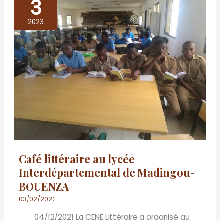
3
Café
littéraire
2023
au
lycée
Interdépartemental
de
Madingou-
BOUENZA
Café littéraire au lycée
Interdépartemental de Madingou-
BOUENZA
03/02/2023
04/12/2021 La CENE Littéraire a organisé au