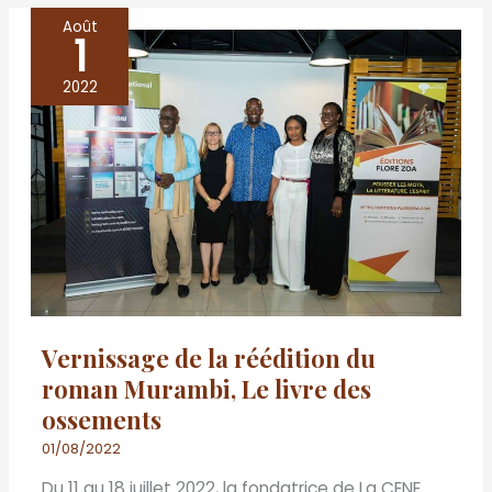
Août
1
Vernissage
de
2022
la
réédition
du
roman
Murambi,
Le
livre
des
Vernissage de la réédition du
ossements
roman Murambi, Le livre des
ossements
01/08/2022
Du 11 au 18 juillet 2022, la fondatrice de La CENE