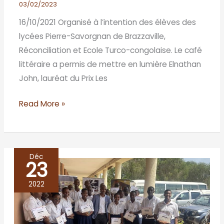
Brazza-
03/02/2023
Brazzaville
16/10/2021 Organisé à l’intention des élèves des
lycées Pierre-Savorgnan de Brazzaville,
Réconciliation et Ecole Turco-congolaise. Le café
littéraire a permis de mettre en lumière Elnathan
John, lauréat du Prix Les
Read More »
Déc
23
café
littéraire
2022
de
la