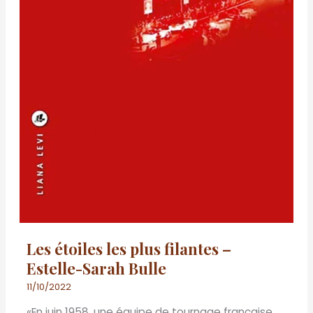
Les étoiles les plus filantes –
Estelle-Sarah Bulle
11/10/2022
«En juin 1958, une équipe de tournage française