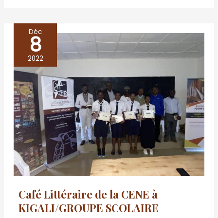
Déc
8
Café
Littéraire
2022
de
la
CENE
à
KIGALI/GROUPE
SCOLAIRE
CONSULAIRE
CONGOLAIS
28
Café Littéraire de la CENE à
Décembre
KIGALI/GROUPE SCOLAIRE
2022