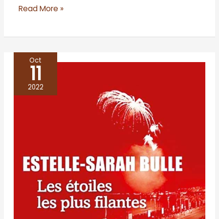
Read More »
Oct
11
Les
étoiles
2022
les
plus
filantes
–
Estelle-
Sarah
Bulle