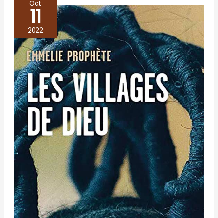
Oct
11
Les
villages
2022
de
Dieu
–
Emmelie
Prophète