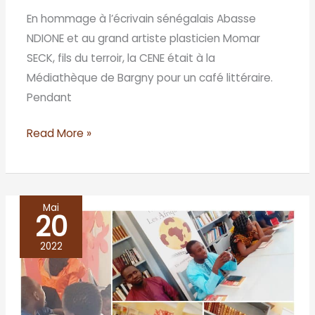
En hommage à l’écrivain sénégalais Abasse
NDIONE et au grand artiste plasticien Momar
SECK, fils du terroir, la CENE était à la
Médiathèque de Bargny pour un café littéraire.
Pendant
Read More »
Mai
20
MEOUANE
étrenne
2022
sa
première