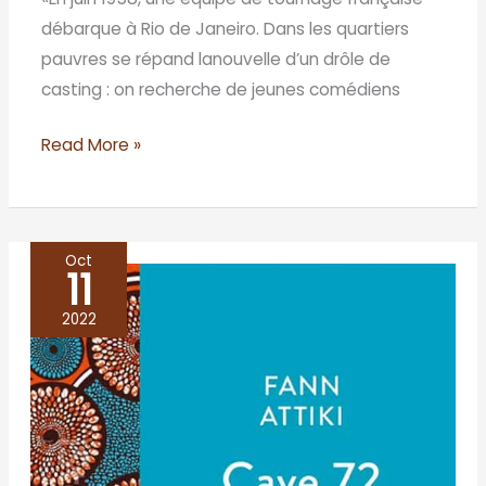
débarque à Rio de Janeiro. Dans les quartiers
pauvres se répand lanouvelle d’un drôle de
casting : on recherche de jeunes comédiens
Read More »
Oct
11
Cave
72
2022
–
Fann
Attiki