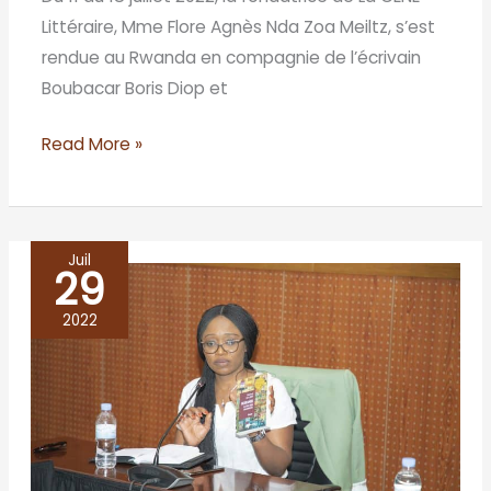
Littéraire, Mme Flore Agnès Nda Zoa Meiltz, s’est
rendue au Rwanda en compagnie de l’écrivain
Boubacar Boris Diop et
Read More »
Juil
29
Workshop
–
2022
Writing
and
publishing
from
Africa: