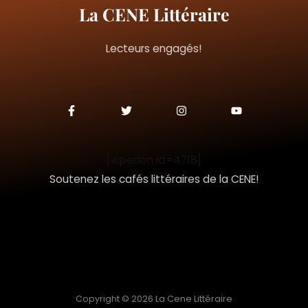
La CENE Littéraire
Lecteurs engagés!
F
T
I
Y
a
w
n
o
c
i
s
u
e
t
t
t
b
t
a
u
o
e
g
b
[wpedon id=4718]
o
r
r
e
k
a
Soutenez les cafés littéraires de la CENE!
-
m
f
Copyright © 2026 La Cene Littéraire