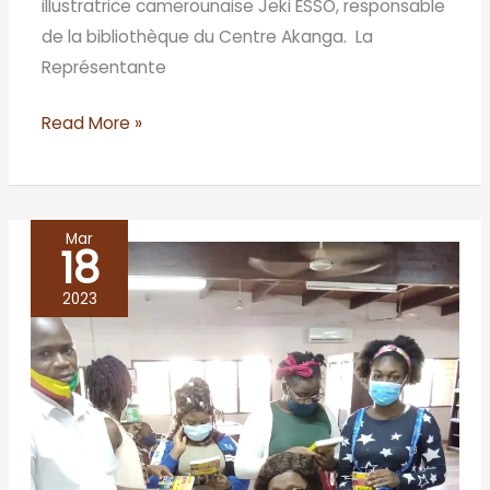
illustratrice camerounaise Jeki ESSO, responsable
de la bibliothèque du Centre Akanga. La
Représentante
Read More »
Mar
18
Bibliothèque
Nationale
2023
du
Bénin/
Cotonou