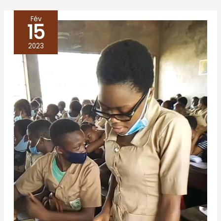
Fév
15
LES
CAFES
2023
DE
LA
CENE
A
PORTO
NOVO
–
BENIN