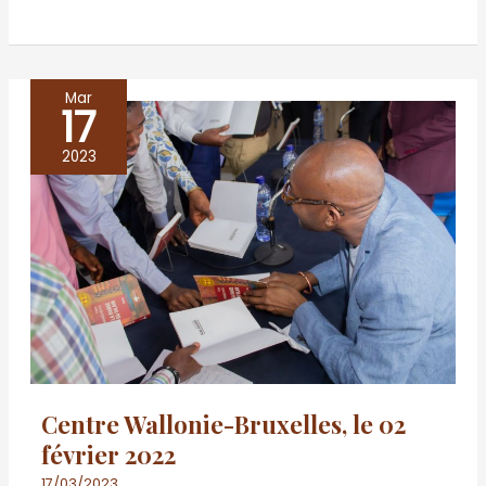
Mar
17
Centre
Wallonie-
2023
Bruxelles,
le
02
février
2022
Centre Wallonie-Bruxelles, le 02
février 2022
17/03/2023