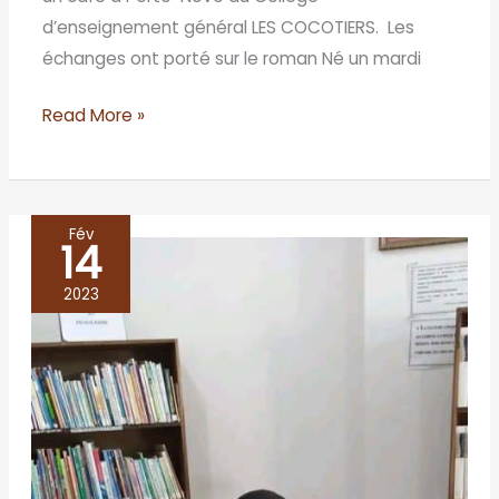
d’enseignement général LES COCOTIERS. Les
échanges ont porté sur le roman Né un mardi
Read More »
Fév
14
prix
les
2023
afriques
2019