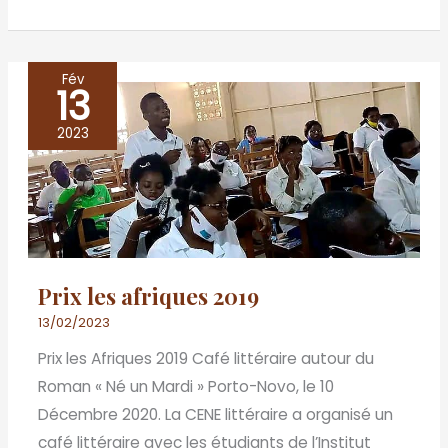
Fév
13
Prix
les
2023
afriques
2019
Prix les afriques 2019
13/02/2023
Prix les Afriques 2019 Café littéraire autour du
Roman « Né un Mardi » Porto-Novo, le 10
Décembre 2020. La CENE littéraire a organisé un
café littéraire avec les étudiants de l’Institut