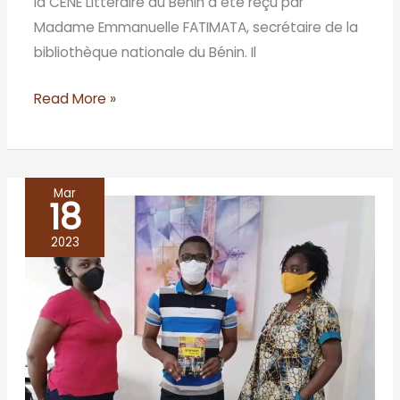
la CÈNE Littéraire au Bénin a été reçu par
Madame Emmanuelle FATIMATA, secrétaire de la
bibliothèque nationale du Bénin. Il
Read More »
Mar
18
Direction
des
2023
Arts
et
du
Livre/
Cotonou