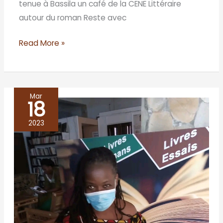
tenue à Bassila un café de la CENE Littéraire
autour du roman Reste avec
Read More »
Mar
18
Centre
culturel
2023
Akanga/
Porto-
Novo