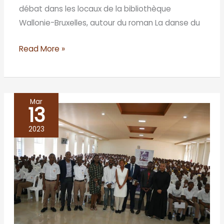
débat dans les locaux de la bibliothèque
Wallonie-Bruxelles, autour du roman La danse du
Read More »
Mar
13
LITERARY
CAFÉ
2023
AT
SAINT
ANDREW
COLLEGE
MARCH
4th,