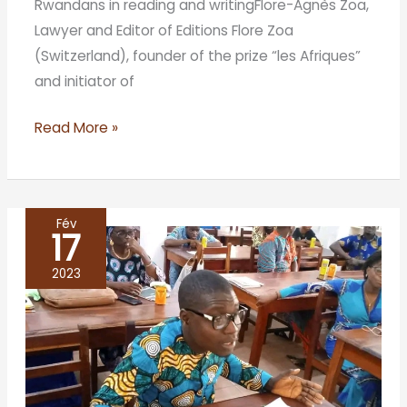
Rwandans in reading and writingFlore-Agnès Zoa,
Lawyer and Editor of Editions Flore Zoa
(Switzerland), founder of the prize “les Afriques”
and initiator of
Read More »
Fév
17
LES
CAFES
2023
LITTERAIRES
DE
LA
CENE
LITTERAIRE