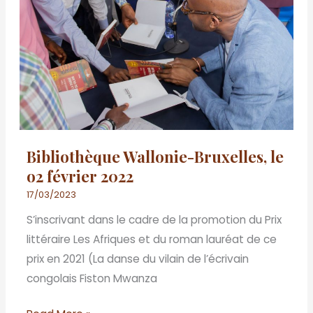
Bruxelles,
le
o2
février
2022
Bibliothèque Wallonie-Bruxelles, le
o2 février 2022
17/03/2023
S’inscrivant dans le cadre de la promotion du Prix
littéraire Les Afriques et du roman lauréat de ce
prix en 2021 (La danse du vilain de l’écrivain
congolais Fiston Mwanza