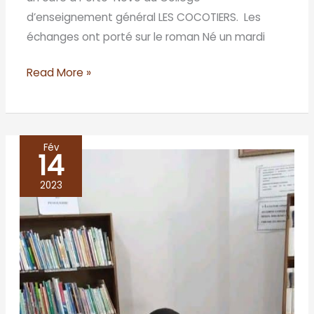
d’enseignement général LES COCOTIERS. Les
échanges ont porté sur le roman Né un mardi
Read More »
Fév
14
prix
les
2023
afriques
2019