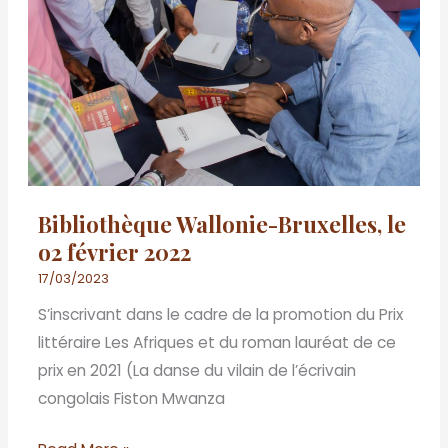
Bruxelles,
le
o2
février
2022
Bibliothèque Wallonie-Bruxelles, le
o2 février 2022
17/03/2023
S’inscrivant dans le cadre de la promotion du Prix
littéraire Les Afriques et du roman lauréat de ce
prix en 2021 (La danse du vilain de l’écrivain
congolais Fiston Mwanza