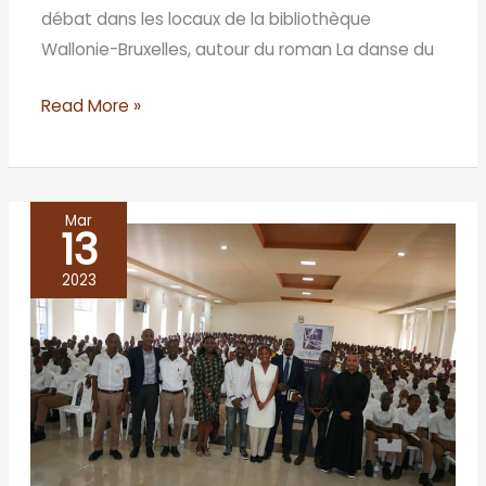
débat dans les locaux de la bibliothèque
Wallonie-Bruxelles, autour du roman La danse du
Read More »
Mar
13
LITERARY
CAFÉ
2023
AT
SAINT
ANDREW
COLLEGE
MARCH
4th,