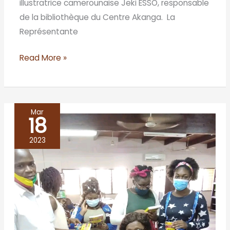
illustratrice camerounaise Jeki ESSO, responsable
de la bibliothèque du Centre Akanga. La
Représentante
Read More »
Mar
18
Bibliothèque
Nationale
2023
du
Bénin/
Cotonou