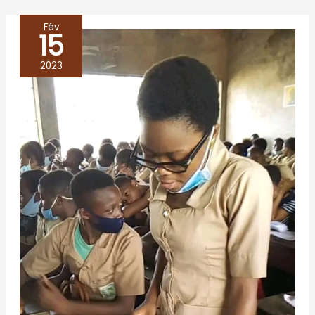
Fév
15
LES
CAFES
2023
DE
LA
CENE
A
PORTO
NOVO
–
BENIN