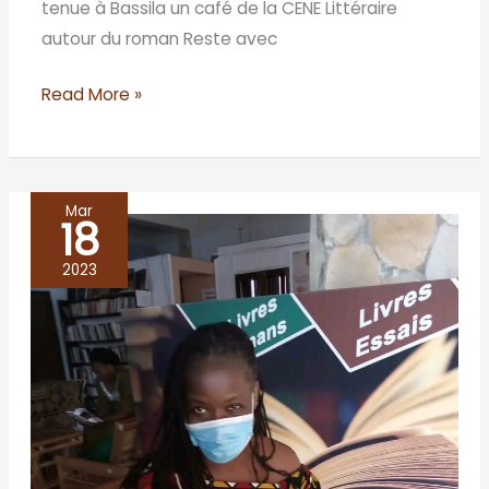
tenue à Bassila un café de la CENE Littéraire
autour du roman Reste avec
Read More »
Mar
18
Centre
culturel
2023
Akanga/
Porto-
Novo