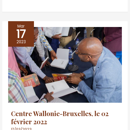
Mar
17
Centre
Wallonie-
2023
Bruxelles,
le
02
février
2022
Centre Wallonie-Bruxelles, le 02
février 2022
17/03/2023