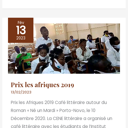
Fév
13
Prix
les
2023
afriques
2019
Prix les afriques 2019
13/02/2023
Prix les Afriques 2019 Café littéraire autour du
Roman « Né un Mardi » Porto-Novo, le 10
Décembre 2020. La CENE littéraire a organisé un
café littéraire avec les étudiants de l’Institut