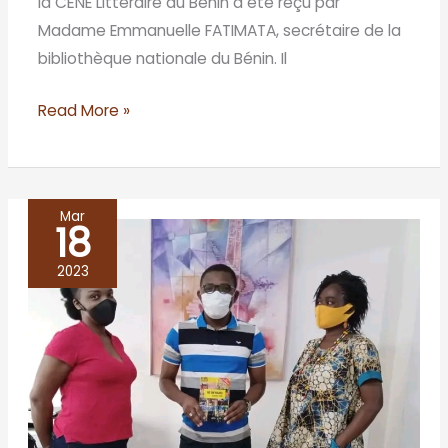
la CÈNE Littéraire au Bénin a été reçu par
Madame Emmanuelle FATIMATA, secrétaire de la
bibliothèque nationale du Bénin. Il
Read More »
Mar
18
Direction
des
2023
Arts
et
du
Livre/
Cotonou