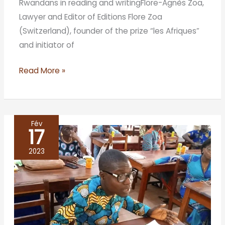
Rwandans in reading and writingFlore-Agnès Zoa,
Lawyer and Editor of Editions Flore Zoa
(Switzerland), founder of the prize “les Afriques”
and initiator of
Read More »
Fév
17
LES
CAFES
2023
LITTERAIRES
DE
LA
CENE
LITTERAIRE