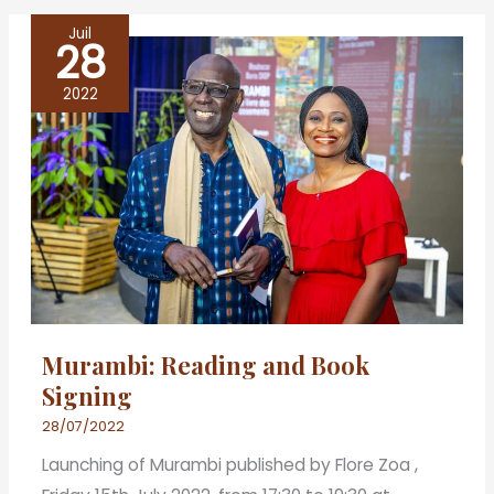
Juil
28
Murambi:
Reading
2022
and
Book
Signing
Murambi: Reading and Book
Signing
28/07/2022
Launching of Murambi published by Flore Zoa ,