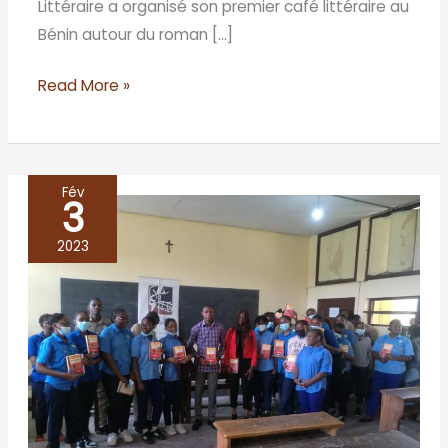
Littéraire a organisé son premier café littéraire au
Bénin autour du roman […]
Read More »
Fév
3
Café
littéraire
2023
au
lycée
catholique
Anne
Marie
Javouhey/
BRAZZAVILLE