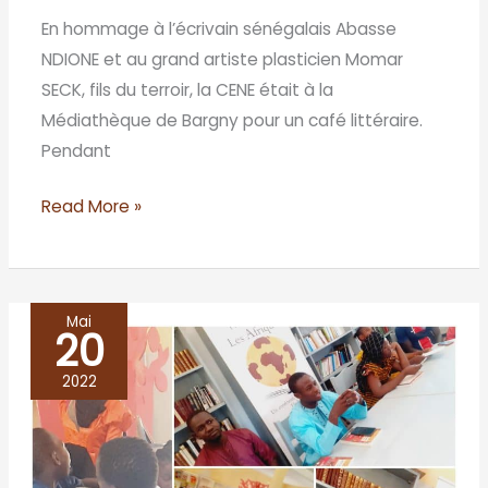
En hommage à l’écrivain sénégalais Abasse
NDIONE et au grand artiste plasticien Momar
SECK, fils du terroir, la CENE était à la
Médiathèque de Bargny pour un café littéraire.
Pendant
Read More »
Mai
20
MEOUANE
étrenne
2022
sa
première