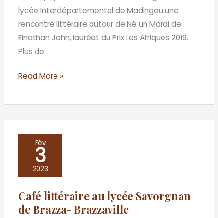
lycée Interdépartemental de Madingou une
rencontre littéraire autour de Né un Mardi de
Elnathan John, lauréat du Prix Les Afriques 2019.
Plus de
Read More »
Café
Fév
3
littéraire
au
2023
lycée
Café littéraire au lycée Savorgnan
Savorgnan
de Brazza- Brazzaville
de