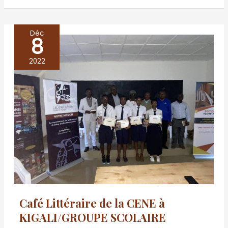
Déc
8
Café
Littéraire
2022
de
la
CENE
à
KIGALI/GROUPE
SCOLAIRE
CONSULAIRE
CONGOLAIS
28
Café Littéraire de la CENE à
Décembre
KIGALI/GROUPE SCOLAIRE
2022