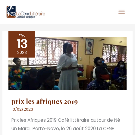
Aller
au
contenu
Fév
13
prix
les
2023
afriques
2019
prix les afriques 2019
13/02/2023
Prix les Afriques 2019 Café littéraire autour de Né
un Mardi. Porto-Novo, le 26 août 2020 La CENE