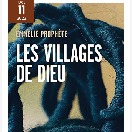
Oct
11
Les
villages
2022
de
Dieu
–
Emmelie
Prophète