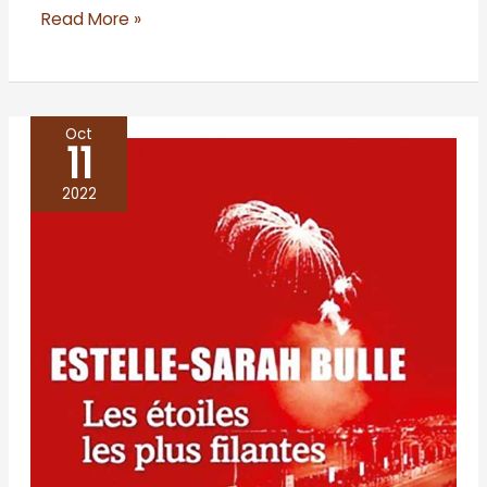
Read More »
Oct
11
Les
étoiles
2022
les
plus
filantes
–
Estelle-
Sarah
Bulle