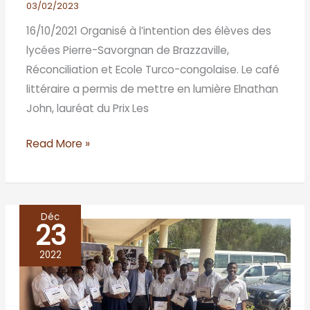
Brazza-
03/02/2023
Brazzaville
16/10/2021 Organisé à l’intention des élèves des
lycées Pierre-Savorgnan de Brazzaville,
Réconciliation et Ecole Turco-congolaise. Le café
littéraire a permis de mettre en lumière Elnathan
John, lauréat du Prix Les
Read More »
Déc
23
café
littéraire
2022
de
la