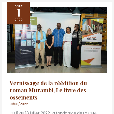
Août
1
Vernissage
de
2022
la
réédition
du
roman
Murambi,
Le
livre
des
Vernissage de la réédition du
ossements
roman Murambi, Le livre des
ossements
01/08/2022
Du 11 au 18 juillet 2022, la fondatrice de La CENE