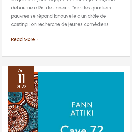
débarque à Rio de Janeiro. Dans les quartiers
pauvres se répand lanouvelle d’un drôle de
casting : on recherche de jeunes comédiens
Read More »
Oct
11
Cave
72
2022
–
Fann
Attiki