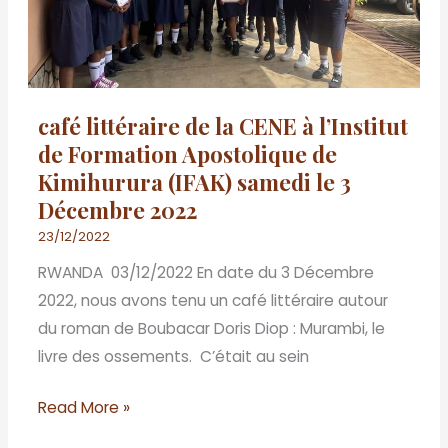
CENE
à
l’Institut
de
Formation
café littéraire de la CENE à l’Institut
Apostolique
de Formation Apostolique de
de
Kimihurura (IFAK) samedi le 3
Kimihurura
Décembre 2022
(IFAK)
23/12/2022
samedi
RWANDA 03/12/2022 En date du 3 Décembre
le
2022, nous avons tenu un café littéraire autour
3
du roman de Boubacar Doris Diop : Murambi, le
Décembre
livre des ossements. C’était au sein
2022
Read More »