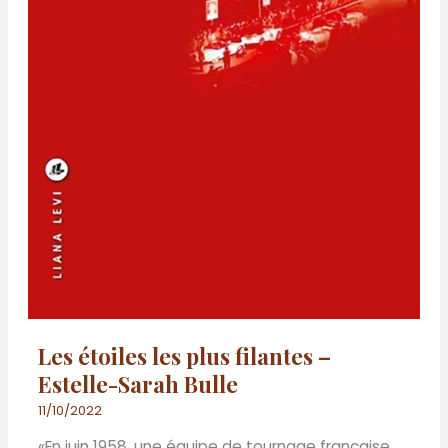
Les étoiles les plus filantes –
Estelle-Sarah Bulle
11/10/2022
«En juin 1958, une équipe de tournage française