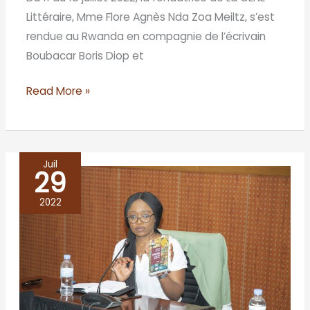
Littéraire, Mme Flore Agnès Nda Zoa Meiltz, s’est
rendue au Rwanda en compagnie de l’écrivain
Boubacar Boris Diop et
Read More »
Juil
29
Workshop
–
2022
Writing
and
publishing
from
Africa: