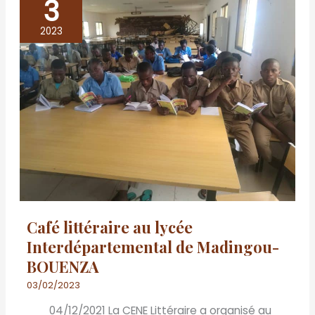
3
Café
littéraire
2023
au
lycée
Interdépartemental
de
Madingou-
BOUENZA
Café littéraire au lycée
Interdépartemental de Madingou-
BOUENZA
03/02/2023
04/12/2021 La CENE Littéraire a organisé au