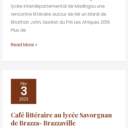
lycée Interdépartemental de Madingou une
rencontre littéraire autour de Né un Mardi de
Elnathan John, lauréat du Prix Les Afriques 2019.
Plus de
Read More »
Café
Fév
3
littéraire
au
2023
lycée
Café littéraire au lycée Savorgnan
Savorgnan
de Brazza- Brazzaville
de