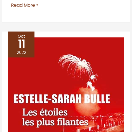
Read More »
Oct
11
Les
étoiles
2022
les
plus
filantes
–
Estelle-
Sarah
Bulle