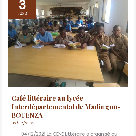
3
Café
littéraire
2023
au
lycée
Interdépartemental
de
Madingou-
BOUENZA
Café littéraire au lycée
Interdépartemental de Madingou-
BOUENZA
03/02/2023
04/12/2021 La CENE Littéraire a organisé au