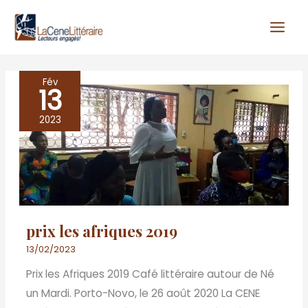
Aller
au
contenu
Fév
13
prix
les
2023
afriques
2019
prix les afriques 2019
13/02/2023
Prix les Afriques 2019 Café littéraire autour de Né
un Mardi. Porto-Novo, le 26 août 2020 La CENE