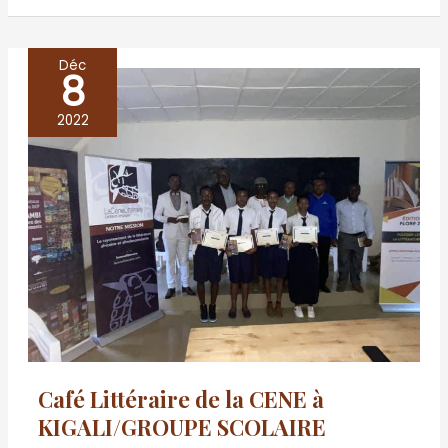
Déc
8
Café
Littéraire
2022
de
la
CENE
à
KIGALI/GROUPE
SCOLAIRE
CONSULAIRE
CONGOLAIS
28
Café Littéraire de la CENE à
Décembre
KIGALI/GROUPE SCOLAIRE
2022