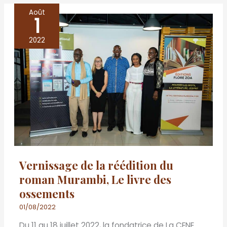
Août
1
Vernissage
de
2022
la
réédition
du
roman
Murambi,
Le
livre
des
Vernissage de la réédition du
ossements
roman Murambi, Le livre des
ossements
01/08/2022
Du 11 au 18 juillet 2022, la fondatrice de La CENE