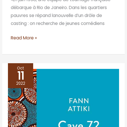
débarque à Rio de Janeiro. Dans les quartiers
pauvres se répand lanouvelle d’un drôle de
casting : on recherche de jeunes comédiens
Read More »
Oct
11
Cave
72
2022
–
Fann
Attiki