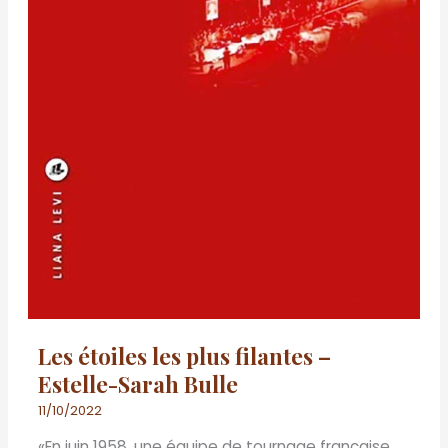
Les étoiles les plus filantes –
Estelle-Sarah Bulle
11/10/2022
«En juin 1958, une équipe de tournage française