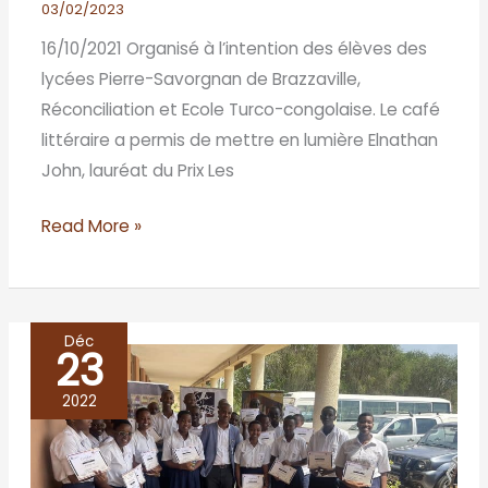
Brazza-
03/02/2023
Brazzaville
16/10/2021 Organisé à l’intention des élèves des
lycées Pierre-Savorgnan de Brazzaville,
Réconciliation et Ecole Turco-congolaise. Le café
littéraire a permis de mettre en lumière Elnathan
John, lauréat du Prix Les
Read More »
Déc
23
café
littéraire
2022
de
la