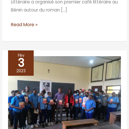
Littéraire a organisé son premier café littéraire au
Bénin autour du roman […]
Read More »
Fév
3
Café
littéraire
2023
au
lycée
catholique
Anne
Marie
Javouhey/
BRAZZAVILLE