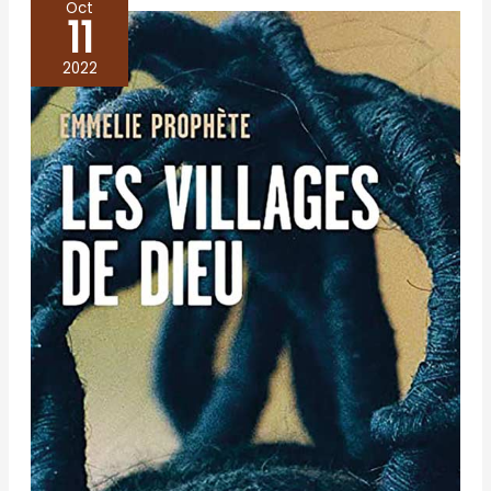
Oct
11
Les
villages
2022
de
Dieu
–
Emmelie
Prophète