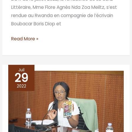
Littéraire, Mme Flore Agnès Nda Zoa Meiltz, s’est
rendue au Rwanda en compagnie de l’écrivain
Boubacar Boris Diop et
Read More »
Juil
29
Workshop
–
2022
Writing
and
publishing
from
Africa: