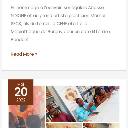
En hommage à l’écrivain sénégalais Abasse
NDIONE et au grand artiste plasticien Momar
SECK, fils du terroir, la CENE était à la
Médiathèque de Bargny pour un café littéraire.
Pendant
Read More »
Mai
20
MEOUANE
étrenne
2022
sa
première