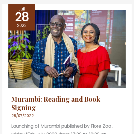
Juil
28
Murambi:
Reading
2022
and
Book
Signing
Murambi: Reading and Book
Signing
28/07/2022
Launching of Murambi published by Flore Zoa ,