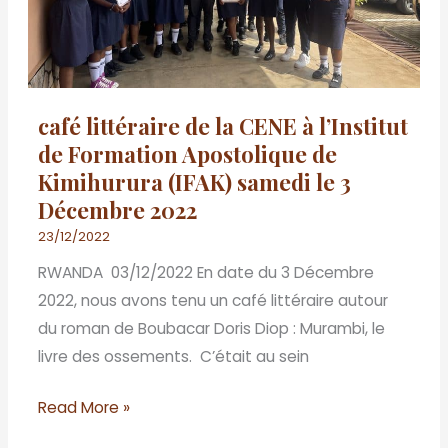
CENE
à
l’Institut
de
Formation
café littéraire de la CENE à l’Institut
Apostolique
de Formation Apostolique de
de
Kimihurura (IFAK) samedi le 3
Kimihurura
Décembre 2022
(IFAK)
23/12/2022
samedi
RWANDA 03/12/2022 En date du 3 Décembre
le
2022, nous avons tenu un café littéraire autour
3
du roman de Boubacar Doris Diop : Murambi, le
Décembre
livre des ossements. C’était au sein
2022
Read More »