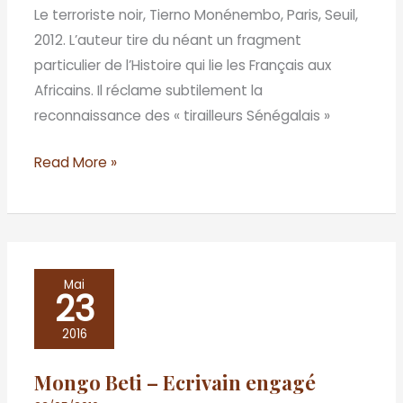
Le terroriste noir, Tierno Monénembo, Paris, Seuil,
2012. L’auteur tire du néant un fragment
particulier de l’Histoire qui lie les Français aux
Africains. Il réclame subtilement la
reconnaissance des « tirailleurs Sénégalais »
Read More »
Mongo
Mai
23
Beti
–
2016
Ecrivain
Mongo Beti – Ecrivain engagé
engagé