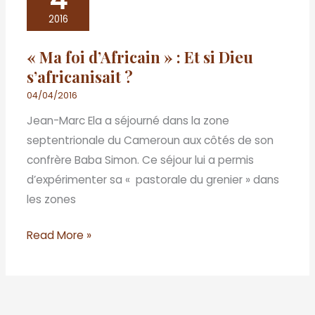
foi
2016
d’Africain
« Ma foi d’Africain » : Et si Dieu
»
s’africanisait ?
:
Et
04/04/2016
si
Jean-Marc Ela a séjourné dans la zone
Dieu
septentrionale du Cameroun aux côtés de son
s’africanisait
confrère Baba Simon. Ce séjour lui a permis
?
d’expérimenter sa « pastorale du grenier » dans
les zones
Read More »