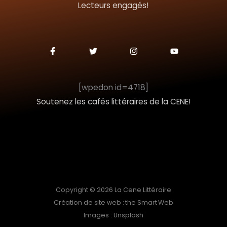
Lecteurs engagés!
e
r
F
T
I
Y
a
w
n
o
c
i
s
u
:
e
t
t
t
b
t
a
u
o
e
g
b
[wpedon id=4718]
o
r
r
e
k
a
Soutenez les cafés littéraires de la CENE!
-
m
f
Copyright © 2026 La Cene Littéraire
Création de site web : the Smart Web
Images : Unsplash