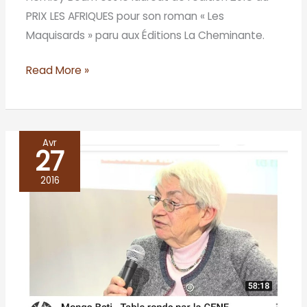
PRIX LES AFRIQUES pour son roman « Les
Maquisards » paru aux Éditions La Cheminante.
Read More »
Avr
27
Mongo
BETI
2016
au
salon
de
Genève