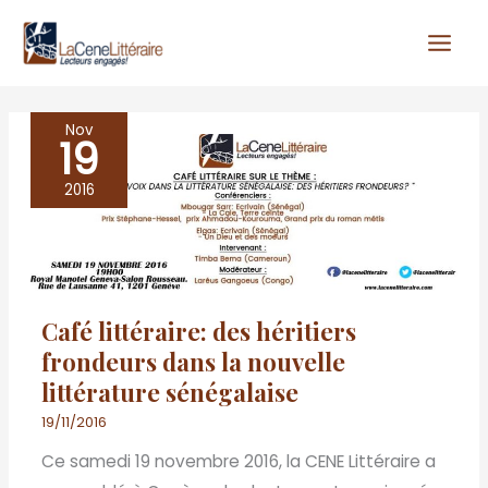
Aller
au
contenu
Nov
19
Café
littéraire: des
2016
héritiers
frondeurs
dans
la
Café littéraire: des héritiers
nouvelle
frondeurs dans la nouvelle
littérature
littérature sénégalaise
sénégalaise
19/11/2016
Ce samedi 19 novembre 2016, la CENE Littéraire a