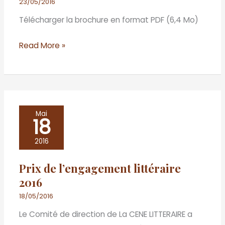
23/05/2016
Télécharger la brochure en format PDF (6,4 Mo)
Read More »
Prix
Mai
18
de
l’engagement
2016
littéraire
Prix de l’engagement littéraire
2016
2016
18/05/2016
Le Comité de direction de La CENE LITTERAIRE a