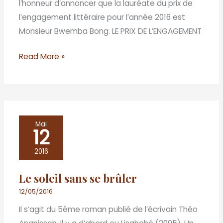
l’honneur d’annoncer que la lauréate du prix de
l’engagement littéraire pour l’année 2016 est
Monsieur Bwemba Bong. LE PRIX DE L’ENGAGEMENT
Read More »
Le
Mai
12
soleil
sans
2016
se
Le soleil sans se brûler
brûler
12/05/2016
Il s’agit du 5ème roman publié de l’écrivain Théo