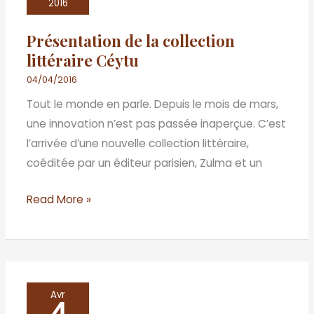
la
2016
collection
Présentation de la collection
littéraire
littéraire Céytu
Céytu
04/04/2016
Tout le monde en parle. Depuis le mois de mars,
une innovation n’est pas passée inaperçue. C’est
l’arrivée d’une nouvelle collection littéraire,
coéditée par un éditeur parisien, Zulma et un
Read More »
«
Avr
4
Ma