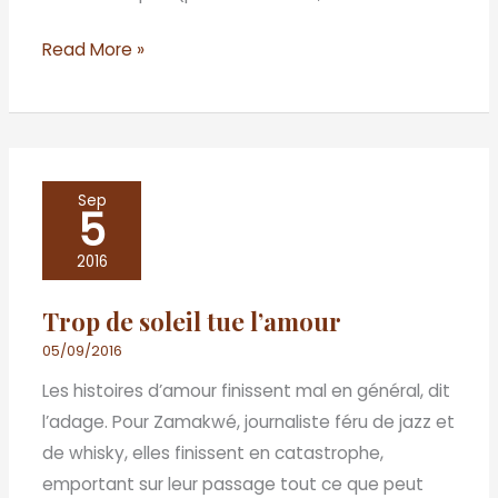
Genève
Read More »
Trop
Sep
5
de
soleil
2016
tue
Trop de soleil tue l’amour
l’amour
05/09/2016
Les histoires d’amour finissent mal en général, dit
l’adage. Pour Zamakwé, journaliste féru de jazz et
de whisky, elles finissent en catastrophe,
emportant sur leur passage tout ce que peut