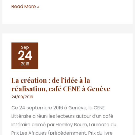
Read More »
La
Sep
24
création
:
2016
de
La création : de l’idée à la
l’idée
réalisation, café CENE à Genève
à
la
24/09/2016
réalisation,
Ce 24 septembre 2016 à Genève, la CENE
café
Littéraire a réuni les lecteurs autour d’un café
CENE
littéraire animé par Hemley Boum, Lauréate du
à
Prix Les Afriques (précédemment, Prix du livre