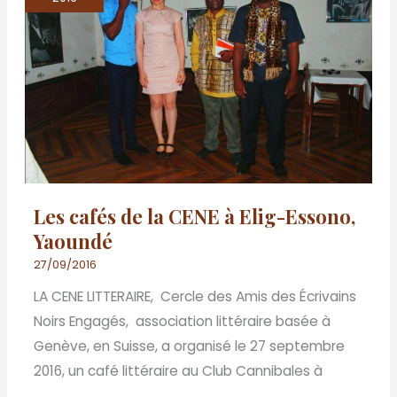
de
la
CENE
à
Elig-
Essono,
Yaoundé
Les cafés de la CENE à Elig-Essono,
Yaoundé
27/09/2016
LA CENE LITTERAIRE, Cercle des Amis des Écrivains
Noirs Engagés, association littéraire basée à
Genève, en Suisse, a organisé le 27 septembre
2016, un café littéraire au Club Cannibales à