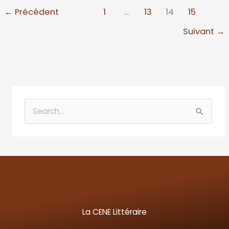
←
Précédent
1
…
13
14
15
Suivant
→
R
e
c
h
e
r
c
La CENE Littéraire
h