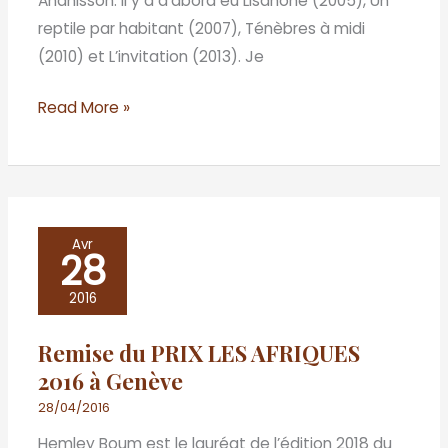
Ananissoh. Il y a d’abord eu Lisahohé (2005), Un
reptile par habitant (2007), Ténèbres à midi
(2010) et L’invitation (2013). Je
Read More »
Remise
Avr
28
du
PRIX
2016
LES
Remise du PRIX LES AFRIQUES
AFRIQUES
2016 à Genève
2016
à
28/04/2016
Genève
Hemley Boum est le lauréat de l’édition 2018 du