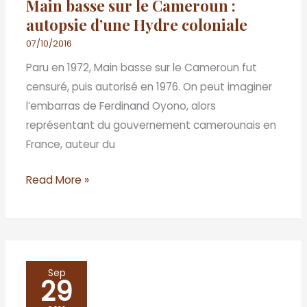
Main basse sur le Cameroun :
Cameroun
autopsie d’une Hydre coloniale
:
autopsie
07/10/2016
d’une
Paru en 1972, Main basse sur le Cameroun fut
Hydre
censuré, puis autorisé en 1976. On peut imaginer
coloniale
l’embarras de Ferdinand Oyono, alors
représentant du gouvernement camerounais en
France, auteur du
Read More »
De
Sep
29
la