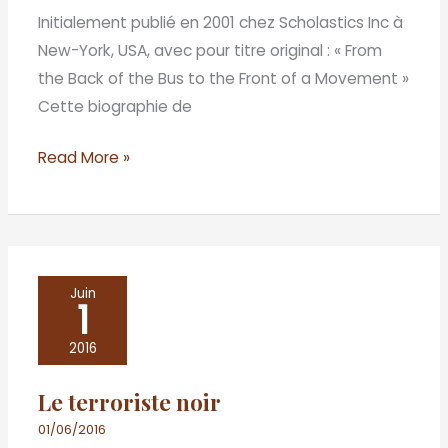
bus
Initialement publié en 2001 chez Scholastics Inc à
au
New-York, USA, avec pour titre original : « From
devant
the Back of the Bus to the Front of a Movement »
de
Cette biographie de
la
scène
Read More »
Le
Juin
1
terroriste
noir
2016
Le terroriste noir
01/06/2016