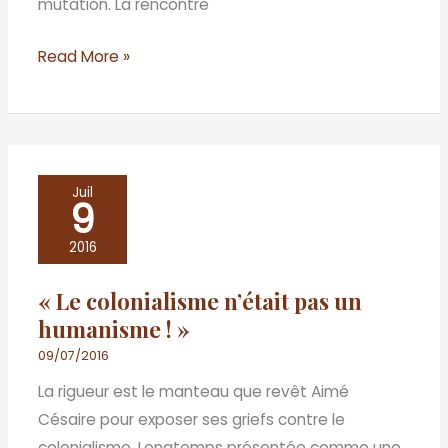
mutation. La rencontre
Read More »
«
Juil
9
Le
colonialisme
2016
n’était
« Le colonialisme n’était pas un
pas
humanisme ! »
un
humanisme
09/07/2016
!
La rigueur est le manteau que revêt Aimé
»
Césaire pour exposer ses griefs contre le
colonialisme. Longtemps présentée comme une