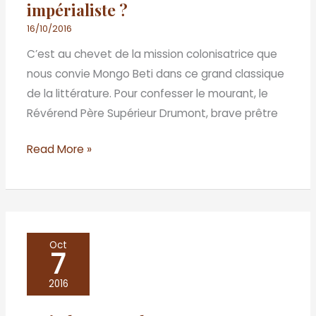
impérialiste ?
Les
dernières
16/10/2016
heures
C’est au chevet de la mission colonisatrice que
d’une
nous convie Mongo Beti dans ce grand classique
utopie
de la littérature. Pour confesser le mourant, le
impérialiste
Révérend Père Supérieur Drumont, brave prêtre
?
Read More »
Main
Oct
7
basse
sur
2016
le