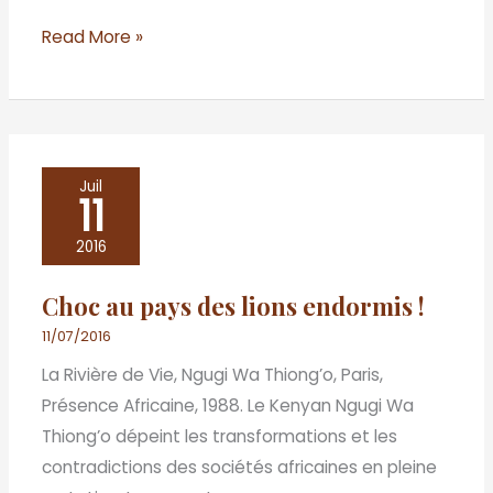
Read More »
Choc
Juil
11
au
pays
2016
des
Choc au pays des lions endormis !
lions
endormis
11/07/2016
!
La Rivière de Vie, Ngugi Wa Thiong’o, Paris,
Présence Africaine, 1988. Le Kenyan Ngugi Wa
Thiong’o dépeint les transformations et les
contradictions des sociétés africaines en pleine