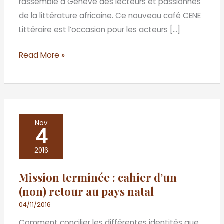
rassemblé à Genève des lecteurs et passionnés
de la littérature africaine. Ce nouveau café CENE
Littéraire est l’occasion pour les acteurs […]
Read More »
Mission
Nov
4
terminée
:
2016
cahier
Mission terminée : cahier d’un
d’un
(non) retour au pays natal
(non)
retour
04/11/2016
au
Comment concilier les différentes identités que