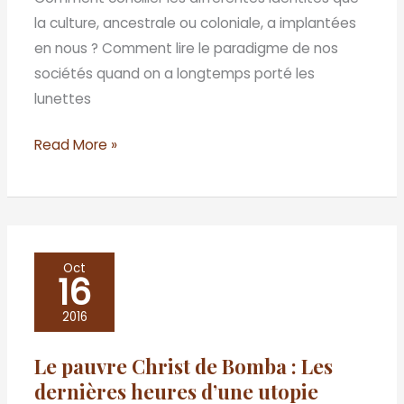
pays
la culture, ancestrale ou coloniale, a implantées
natal
en nous ? Comment lire le paradigme de nos
sociétés quand on a longtemps porté les
lunettes
Read More »
Le
Oct
16
pauvre
Christ
2016
de
Le pauvre Christ de Bomba : Les
Bomba
dernières heures d’une utopie
: