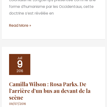
forme d’humanisme par les Occidentaux, cette
doctrine s’est révélée en
Read More »
Camilla
Juil
9
Wilson
:
2016
Rosa
Camilla Wilson : Rosa Parks. De
Parks.
l’arrière d’un bus au devant de la
De
scène
l’arrière
d’un
09/07/2016