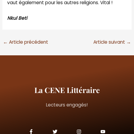
vaut également pour les autres religions. Vital !
Nkul Beti
←
Article précédent
Article suivant
→
La CENE Littéraire
Lecteurs engagés!
F
T
I
Y
a
w
n
o