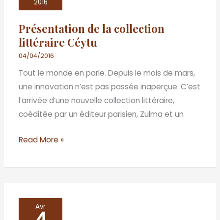
la
2016
collection
Présentation de la collection
littéraire
littéraire Céytu
Céytu
04/04/2016
Tout le monde en parle. Depuis le mois de mars,
une innovation n’est pas passée inaperçue. C’est
l’arrivée d’une nouvelle collection littéraire,
coéditée par un éditeur parisien, Zulma et un
Read More »
«
Avr
4
Ma