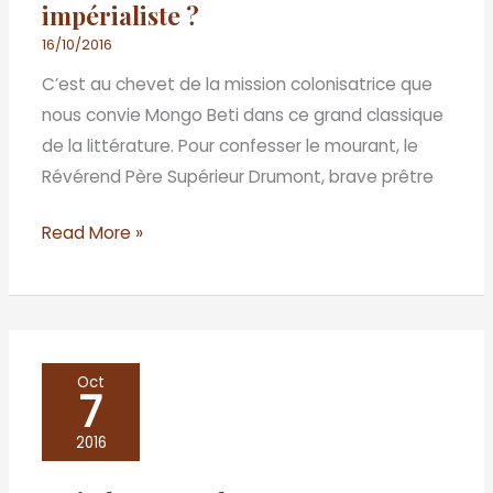
impérialiste ?
Les
dernières
16/10/2016
heures
C’est au chevet de la mission colonisatrice que
d’une
nous convie Mongo Beti dans ce grand classique
utopie
de la littérature. Pour confesser le mourant, le
impérialiste
Révérend Père Supérieur Drumont, brave prêtre
?
Read More »
Main
Oct
7
basse
sur
2016
le