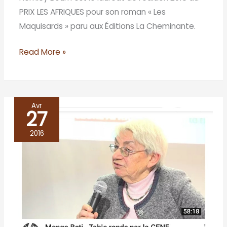
PRIX LES AFRIQUES pour son roman « Les
Maquisards » paru aux Éditions La Cheminante.
Read More »
Avr
27
Mongo
BETI
2016
au
salon
de
Genève