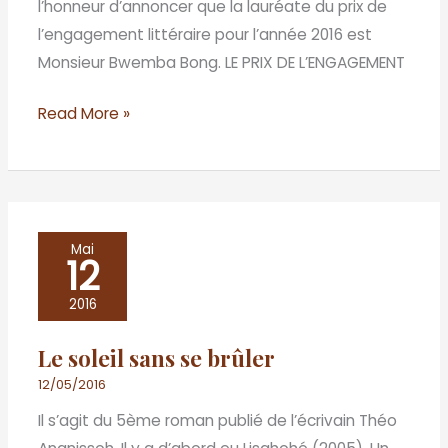
l’honneur d’annoncer que la lauréate du prix de
l’engagement littéraire pour l’année 2016 est
Monsieur Bwemba Bong. LE PRIX DE L’ENGAGEMENT
Read More »
Le
Mai
12
soleil
sans
2016
se
Le soleil sans se brûler
brûler
12/05/2016
Il s’agit du 5ème roman publié de l’écrivain Théo