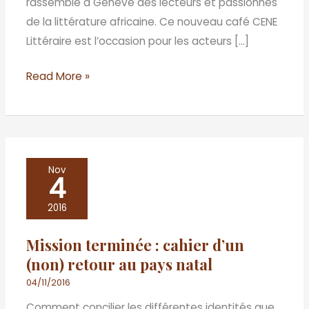
rassemblé à Genève des lecteurs et passionnés
de la littérature africaine. Ce nouveau café CENE
Littéraire est l’occasion pour les acteurs […]
Read More »
Mission
Nov
4
terminée
:
2016
cahier
Mission terminée : cahier d’un
d’un
(non) retour au pays natal
(non)
retour
04/11/2016
au
Comment concilier les différentes identités que