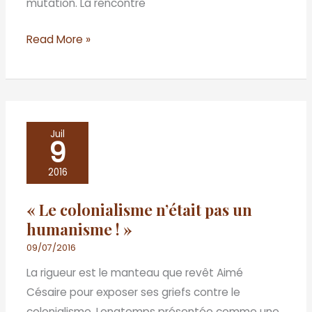
mutation. La rencontre
Read More »
«
Juil
9
Le
colonialisme
2016
n’était
« Le colonialisme n’était pas un
pas
humanisme ! »
un
humanisme
09/07/2016
!
La rigueur est le manteau que revêt Aimé
»
Césaire pour exposer ses griefs contre le
colonialisme. Longtemps présentée comme une