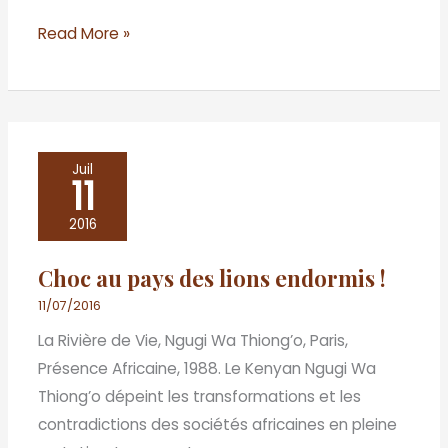
Read More »
Choc
Juil
11
au
pays
2016
des
Choc au pays des lions endormis !
lions
endormis
11/07/2016
!
La Rivière de Vie, Ngugi Wa Thiong’o, Paris,
Présence Africaine, 1988. Le Kenyan Ngugi Wa
Thiong’o dépeint les transformations et les
contradictions des sociétés africaines en pleine