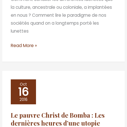
pays
la culture, ancestrale ou coloniale, a implantées
natal
en nous ? Comment lire le paradigme de nos
sociétés quand on a longtemps porté les
lunettes
Read More »
Le
Oct
16
pauvre
Christ
2016
de
Le pauvre Christ de Bomba : Les
Bomba
dernières heures d’une utopie
: