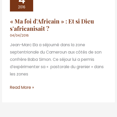
foi
2016
d’Africain
« Ma foi d’Africain » : Et si Dieu
»
s’africanisait ?
:
Et
04/04/2016
si
Jean-Marc Ela a séjourné dans la zone
Dieu
septentrionale du Cameroun aux côtés de son
s’africanisait
confrère Baba Simon. Ce séjour lui a permis
?
d’expérimenter sa « pastorale du grenier » dans
les zones
Read More »