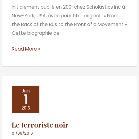
bus
Initialement publié en 2001 chez Scholastics Inc à
au
New-York, USA, avec pour titre original : « From
devant
the Back of the Bus to the Front of a Movement »
de
Cette biographie de
la
scène
Read More »
Le
Juin
1
terroriste
noir
2016
Le terroriste noir
01/06/2016