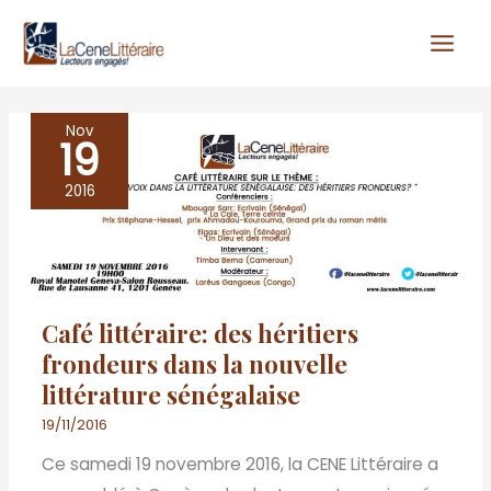
Aller
au
contenu
Nov
19
Café
littéraire: des
2016
héritiers
frondeurs
dans
la
Café littéraire: des héritiers
nouvelle
frondeurs dans la nouvelle
littérature
littérature sénégalaise
sénégalaise
19/11/2016
Ce samedi 19 novembre 2016, la CENE Littéraire a