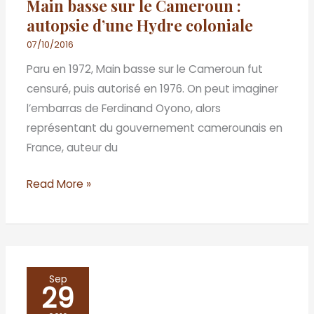
Main basse sur le Cameroun :
Cameroun
autopsie d’une Hydre coloniale
:
autopsie
07/10/2016
d’une
Paru en 1972, Main basse sur le Cameroun fut
Hydre
censuré, puis autorisé en 1976. On peut imaginer
coloniale
l’embarras de Ferdinand Oyono, alors
représentant du gouvernement camerounais en
France, auteur du
Read More »
De
Sep
29
la