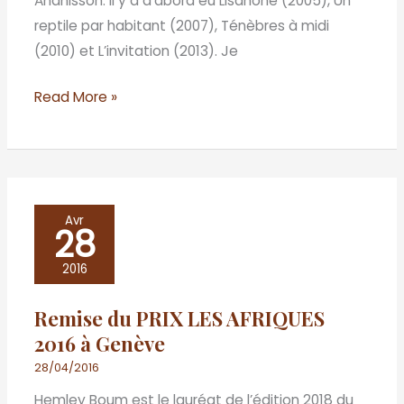
Ananissoh. Il y a d’abord eu Lisahohé (2005), Un
reptile par habitant (2007), Ténèbres à midi
(2010) et L’invitation (2013). Je
Read More »
Remise
Avr
28
du
PRIX
2016
LES
Remise du PRIX LES AFRIQUES
AFRIQUES
2016 à Genève
2016
à
28/04/2016
Genève
Hemley Boum est le lauréat de l’édition 2018 du