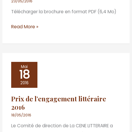
23/05/2016
Télécharger la brochure en format PDF (6,4 Mo)
Read More »
Prix
Mai
18
de
l’engagement
2016
littéraire
Prix de l’engagement littéraire
2016
2016
18/05/2016
Le Comité de direction de La CENE LITTERAIRE a