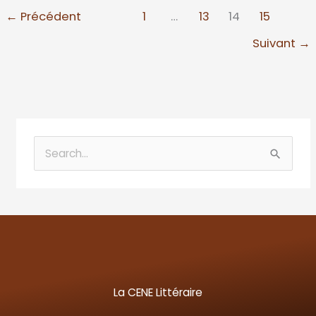
←
Précédent
1
…
13
14
15
Suivant
→
R
e
c
h
e
r
c
La CENE Littéraire
h