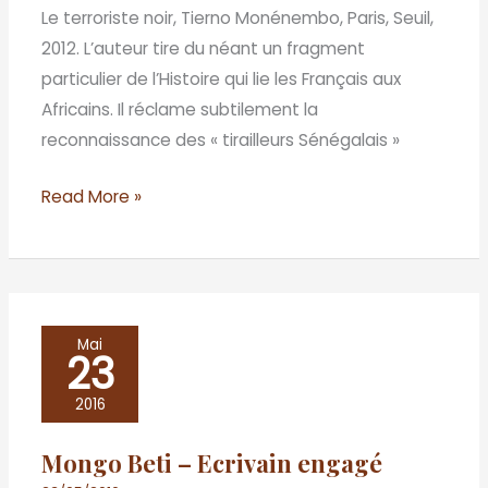
Le terroriste noir, Tierno Monénembo, Paris, Seuil,
2012. L’auteur tire du néant un fragment
particulier de l’Histoire qui lie les Français aux
Africains. Il réclame subtilement la
reconnaissance des « tirailleurs Sénégalais »
Read More »
Mongo
Mai
23
Beti
–
2016
Ecrivain
Mongo Beti – Ecrivain engagé
engagé