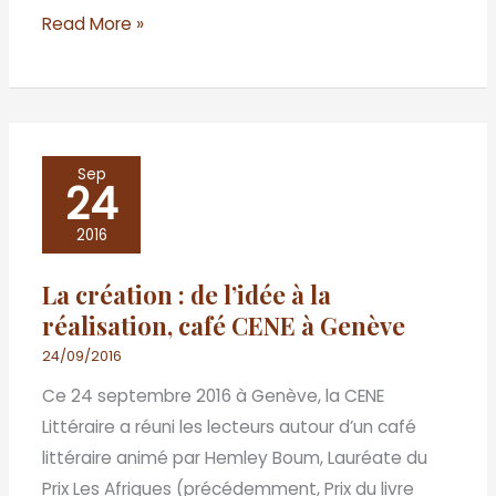
Read More »
La
Sep
24
création
:
2016
de
La création : de l’idée à la
l’idée
réalisation, café CENE à Genève
à
la
24/09/2016
réalisation,
Ce 24 septembre 2016 à Genève, la CENE
café
Littéraire a réuni les lecteurs autour d’un café
CENE
littéraire animé par Hemley Boum, Lauréate du
à
Prix Les Afriques (précédemment, Prix du livre