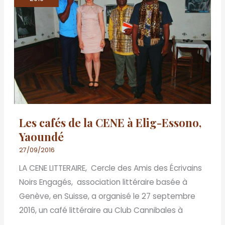
de
la
CENE
à
Elig-
Essono,
Yaoundé
Les cafés de la CENE à Elig-Essono,
Yaoundé
27/09/2016
LA CENE LITTERAIRE, Cercle des Amis des Écrivains
Noirs Engagés, association littéraire basée à
Genève, en Suisse, a organisé le 27 septembre
2016, un café littéraire au Club Cannibales à