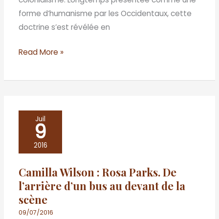
forme d’humanisme par les Occidentaux, cette
doctrine s’est révélée en
Read More »
Camilla
Juil
9
Wilson
:
2016
Rosa
Camilla Wilson : Rosa Parks. De
Parks.
l’arrière d’un bus au devant de la
De
scène
l’arrière
d’un
09/07/2016