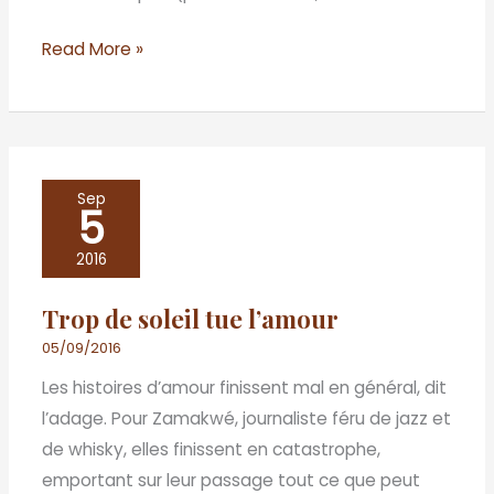
Genève
Read More »
Trop
Sep
5
de
soleil
2016
tue
Trop de soleil tue l’amour
l’amour
05/09/2016
Les histoires d’amour finissent mal en général, dit
l’adage. Pour Zamakwé, journaliste féru de jazz et
de whisky, elles finissent en catastrophe,
emportant sur leur passage tout ce que peut