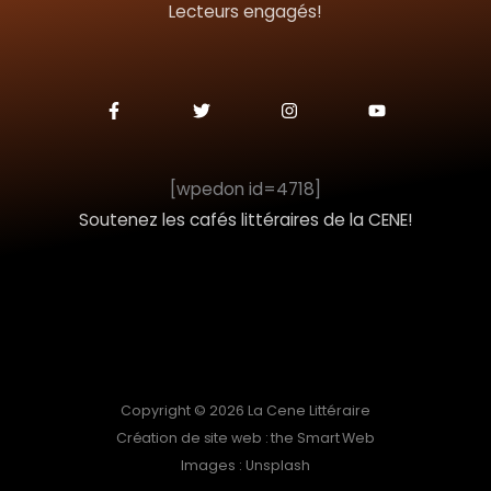
Lecteurs engagés!
e
r
F
T
I
Y
a
w
n
o
c
i
s
u
:
e
t
t
t
b
t
a
u
o
e
g
b
[wpedon id=4718]
o
r
r
e
k
a
Soutenez les cafés littéraires de la CENE!
-
m
f
Copyright © 2026 La Cene Littéraire
Création de site web : the Smart Web
Images : Unsplash