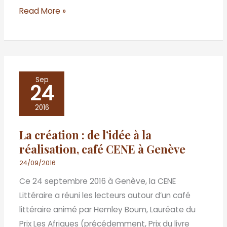
Read More »
La
Sep
24
création
:
2016
de
La création : de l’idée à la
l’idée
réalisation, café CENE à Genève
à
la
24/09/2016
réalisation,
Ce 24 septembre 2016 à Genève, la CENE
café
Littéraire a réuni les lecteurs autour d’un café
CENE
littéraire animé par Hemley Boum, Lauréate du
à
Prix Les Afriques (précédemment, Prix du livre