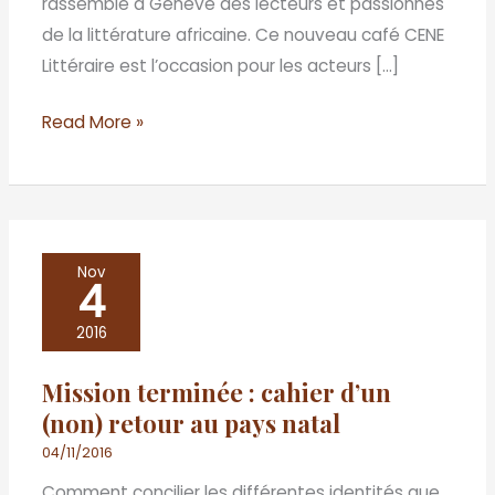
rassemblé à Genève des lecteurs et passionnés
de la littérature africaine. Ce nouveau café CENE
Littéraire est l’occasion pour les acteurs […]
Read More »
Mission
Nov
4
terminée
:
2016
cahier
Mission terminée : cahier d’un
d’un
(non) retour au pays natal
(non)
retour
04/11/2016
au
Comment concilier les différentes identités que