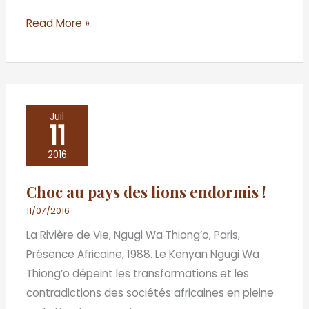
Read More »
Choc
Juil
11
au
pays
2016
des
Choc au pays des lions endormis !
lions
endormis
11/07/2016
!
La Rivière de Vie, Ngugi Wa Thiong’o, Paris,
Présence Africaine, 1988. Le Kenyan Ngugi Wa
Thiong’o dépeint les transformations et les
contradictions des sociétés africaines en pleine