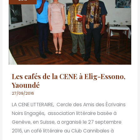
de
la
CENE
à
Elig-
Essono,
Yaoundé
Les cafés de la CENE à Elig-Essono,
Yaoundé
27/09/2016
LA CENE LITTERAIRE, Cercle des Amis des Écrivains
Noirs Engagés, association littéraire basée à
Genève, en Suisse, a organisé le 27 septembre
2016, un café littéraire au Club Cannibales à