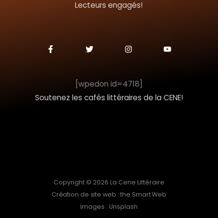
Lecteurs engagés!
e
r
F
T
I
Y
a
w
n
o
c
i
s
u
:
e
t
t
t
b
t
a
u
o
e
g
b
[wpedon id=4718]
o
r
r
e
k
a
Soutenez les cafés littéraires de la CENE!
-
m
f
Copyright © 2026 La Cene Littéraire
Création de site web : the Smart Web
Images : Unsplash