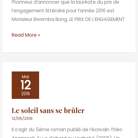
l’honneur d’annoncer que la lauréate du prix de
l’engagement littéraire pour l’année 2016 est
Monsieur Bwemba Bong. LE PRIX DE L’ENGAGEMENT
Read More »
Le
Mai
12
soleil
sans
2016
se
Le soleil sans se brûler
brûler
12/05/2016
Il s’agit du 5ème roman publié de l’écrivain Théo