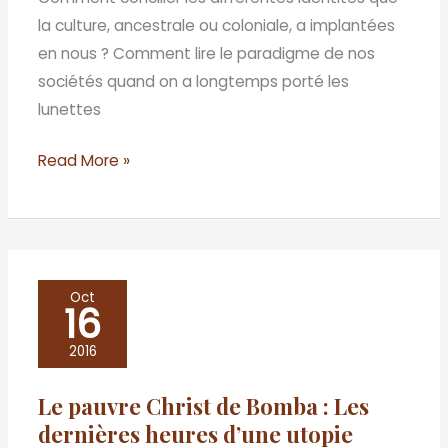
pays
la culture, ancestrale ou coloniale, a implantées
natal
en nous ? Comment lire le paradigme de nos
sociétés quand on a longtemps porté les
lunettes
Read More »
Le
Oct
16
pauvre
Christ
2016
de
Le pauvre Christ de Bomba : Les
Bomba
dernières heures d’une utopie
: