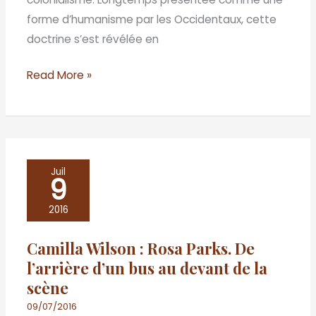
forme d’humanisme par les Occidentaux, cette
doctrine s’est révélée en
Read More »
Camilla
Juil
9
Wilson
:
2016
Rosa
Camilla Wilson : Rosa Parks. De
Parks.
l’arrière d’un bus au devant de la
De
scène
l’arrière
d’un
09/07/2016