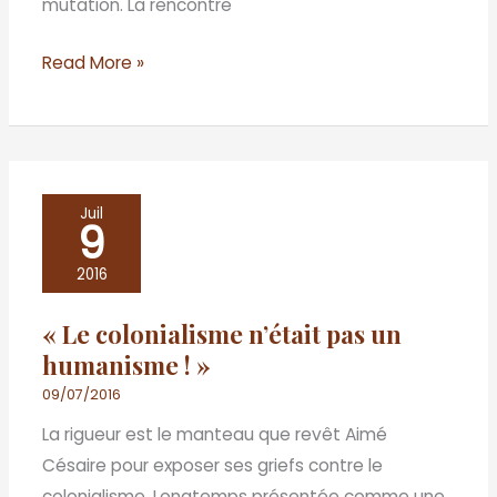
mutation. La rencontre
Read More »
«
Juil
9
Le
colonialisme
2016
n’était
« Le colonialisme n’était pas un
pas
humanisme ! »
un
humanisme
09/07/2016
!
La rigueur est le manteau que revêt Aimé
»
Césaire pour exposer ses griefs contre le
colonialisme. Longtemps présentée comme une