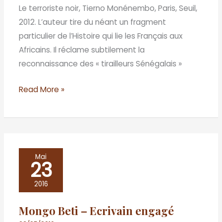
Le terroriste noir, Tierno Monénembo, Paris, Seuil,
2012. L’auteur tire du néant un fragment
particulier de l’Histoire qui lie les Français aux
Africains. Il réclame subtilement la
reconnaissance des « tirailleurs Sénégalais »
Read More »
Mongo
Mai
23
Beti
–
2016
Ecrivain
Mongo Beti – Ecrivain engagé
engagé