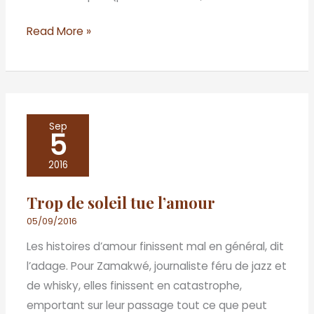
Genève
Read More »
Trop
Sep
5
de
soleil
2016
tue
Trop de soleil tue l’amour
l’amour
05/09/2016
Les histoires d’amour finissent mal en général, dit
l’adage. Pour Zamakwé, journaliste féru de jazz et
de whisky, elles finissent en catastrophe,
emportant sur leur passage tout ce que peut