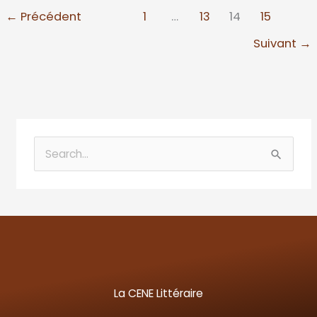
←
Précédent
1
…
13
14
15
Suivant
→
R
e
c
h
e
r
c
La CENE Littéraire
h