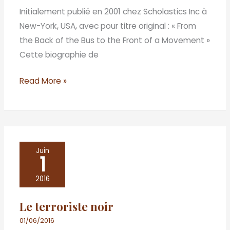
bus
Initialement publié en 2001 chez Scholastics Inc à
au
New-York, USA, avec pour titre original : « From
devant
the Back of the Bus to the Front of a Movement »
de
Cette biographie de
la
scène
Read More »
Le
Juin
1
terroriste
noir
2016
Le terroriste noir
01/06/2016