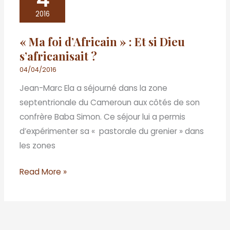
foi
2016
d’Africain
« Ma foi d’Africain » : Et si Dieu
»
s’africanisait ?
:
Et
04/04/2016
si
Jean-Marc Ela a séjourné dans la zone
Dieu
septentrionale du Cameroun aux côtés de son
s’africanisait
confrère Baba Simon. Ce séjour lui a permis
?
d’expérimenter sa « pastorale du grenier » dans
les zones
Read More »