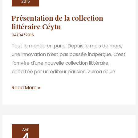
la
2016
collection
Présentation de la collection
littéraire
littéraire Céytu
Céytu
04/04/2016
Tout le monde en parle. Depuis le mois de mars,
une innovation n’est pas passée inaperçue. C’est
l’arrivée d’une nouvelle collection littéraire,
coéditée par un éditeur parisien, Zulma et un
Read More »
«
Avr
4
Ma