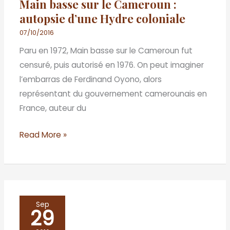
Main basse sur le Cameroun :
Cameroun
autopsie d’une Hydre coloniale
:
autopsie
07/10/2016
d’une
Paru en 1972, Main basse sur le Cameroun fut
Hydre
censuré, puis autorisé en 1976. On peut imaginer
coloniale
l’embarras de Ferdinand Oyono, alors
représentant du gouvernement camerounais en
France, auteur du
Read More »
De
Sep
29
la