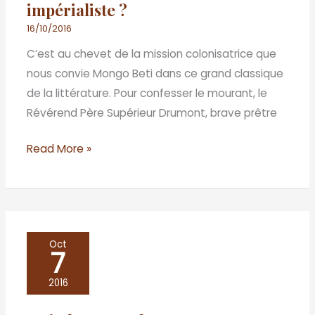
impérialiste ?
Les
dernières
16/10/2016
heures
C’est au chevet de la mission colonisatrice que
d’une
nous convie Mongo Beti dans ce grand classique
utopie
de la littérature. Pour confesser le mourant, le
impérialiste
Révérend Père Supérieur Drumont, brave prêtre
?
Read More »
Main
Oct
7
basse
sur
2016
le