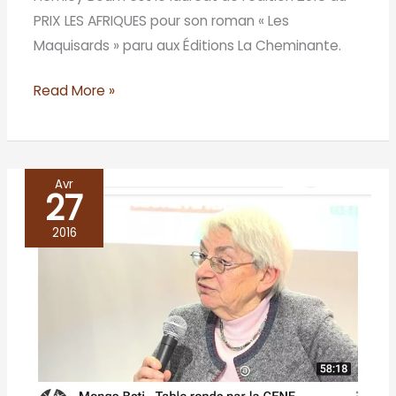
PRIX LES AFRIQUES pour son roman « Les
Maquisards » paru aux Éditions La Cheminante.
Read More »
Avr
27
Mongo
BETI
2016
au
salon
de
Genève