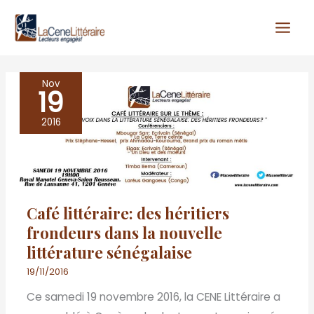
Aller
au
contenu
Nov
19
Café
littéraire: des
2016
héritiers
frondeurs
dans
la
Café littéraire: des héritiers
nouvelle
frondeurs dans la nouvelle
littérature
littérature sénégalaise
sénégalaise
19/11/2016
Ce samedi 19 novembre 2016, la CENE Littéraire a