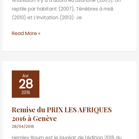
Ananissoh. Il y a d’abord eu Lisahohé (2005), Un
reptile par habitant (2007), Ténèbres à midi
(2010) et L’invitation (2013). Je
Read More »
Remise
Avr
28
du
PRIX
2016
LES
Remise du PRIX LES AFRIQUES
AFRIQUES
2016 à Genève
2016
à
28/04/2016
Genève
Hemley Boum est le lauréat de l’édition 2018 du