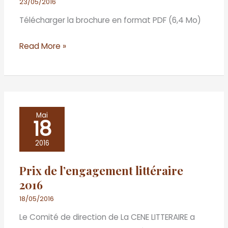
23/05/2016
Télécharger la brochure en format PDF (6,4 Mo)
Read More »
Prix
Mai
18
de
l’engagement
2016
littéraire
Prix de l’engagement littéraire
2016
2016
18/05/2016
Le Comité de direction de La CENE LITTERAIRE a