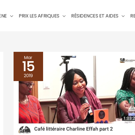
ENE
PRIX LES AFRIQUES
RÉSIDENCES ET AIDES
R
Mar
15
Café
littéraire
2019
avec
Charline
EFFAH