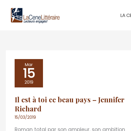
Aller
au
LA C
contenu
Il
Mar
15
est
à
2019
toi
Il est à toi ce beau pays – Jennifer
ce
Richard
beau
pays
15/03/2019
–
Roman total par son ampleur, son ambition