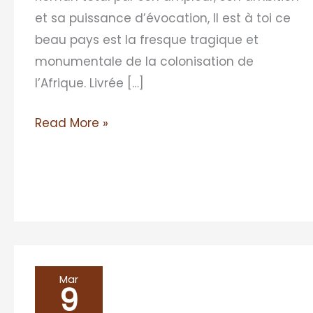
Jennifer
et sa puissance d’évocation, Il est à toi ce
Richard
beau pays est la fresque tragique et
monumentale de la colonisation de
l’Afrique. Livrée […]
Read More »
Café
Mar
9
littéraire