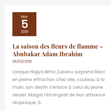
La
Mar
5
saison
des
2019
fleurs
La saison des fleurs de flamme –
de
Abubakar Adam Ibrahim
flamme
–
05/03/2019
Abubakar
Lorsque Hajiya Binta Zubaïru surprend Reza
Adam
en pleine effraction chez elle, couteau à la
Ibrahim
main, son destin s’enlace à celui du jeune
dealer. Malgré l’étrangeté de leur attirance
réciproque, à