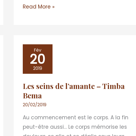
Read More »
Les
Fév
20
seins
de
2019
l’amante
Les seins de l’amante – Timba
–
Bema
Timba
Bema
20/02/2019
Au commencement est le corps. A la fin
peut-être aussi… Le corps mémorise les