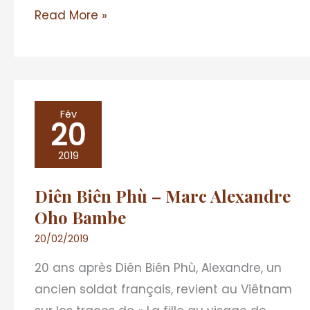
Read More »
Diên
Fév
20
Biên
Phù
2019
–
Diên Biên Phù – Marc Alexandre
Marc
Oho Bambe
Alexandre
Oho
20/02/2019
Bambe
20 ans après Diên Biên Phù, Alexandre, un
ancien soldat français, revient au Viêtnam