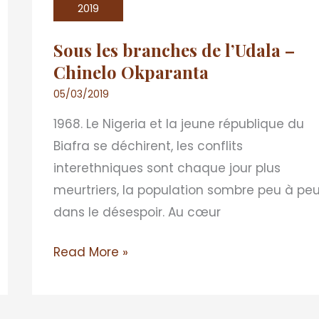
branches
2019
de
Sous les branches de l’Udala –
l’Udala
Chinelo Okparanta
–
Chinelo
05/03/2019
Okparanta
1968. Le Nigeria et la jeune république du
Biafra se déchirent, les conflits
interethniques sont chaque jour plus
meurtriers, la population sombre peu à pe
dans le désespoir. Au cœur
Read More »