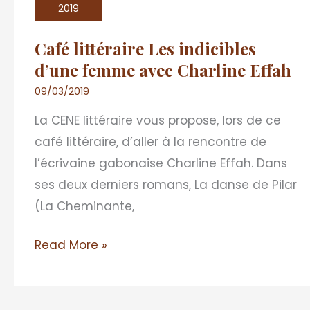
Les
2019
indicibles
Café littéraire Les indicibles
d’une
d’une femme avec Charline Effah
femme
avec
09/03/2019
Charline
La CENE littéraire vous propose, lors de ce
Effah
café littéraire, d’aller à la rencontre de
l’écrivaine gabonaise Charline Effah. Dans
ses deux derniers romans, La danse de Pilar
(La Cheminante,
Read More »