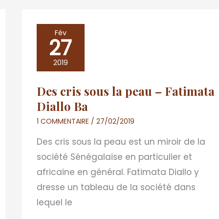
Des
Fév
27
cris
sous
2019
la
Des cris sous la peau – Fatimata
peau
Diallo Ba
–
Fatimata
1 COMMENTAIRE
/
27/02/2019
Diallo
Des cris sous la peau est un miroir de la
Ba
société Sénégalaise en particulier et
africaine en général. Fatimata Diallo y
dresse un tableau de la société dans
lequel le