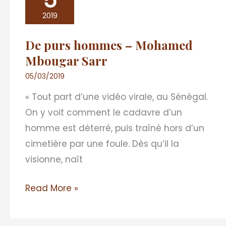
5
hommes
2019
–
De purs hommes – Mohamed
Mohamed
Mbougar Sarr
Mbougar
Sarr
05/03/2019
« Tout part d’une vidéo virale, au Sénégal.
On y voit comment le cadavre d’un
homme est déterré, puis traîné hors d’un
cimetière par une foule. Dès qu’il la
visionne, naît
Read More »