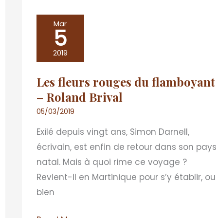
Les
Mar
5
fleurs
rouges
2019
du
Les fleurs rouges du flamboyant
flamboyant
– Roland Brival
–
Roland
05/03/2019
Brival
Exilé depuis vingt ans, Simon Darnell,
écrivain, est enfin de retour dans son pays
natal. Mais à quoi rime ce voyage ?
Revient-il en Martinique pour s’y établir, ou
bien