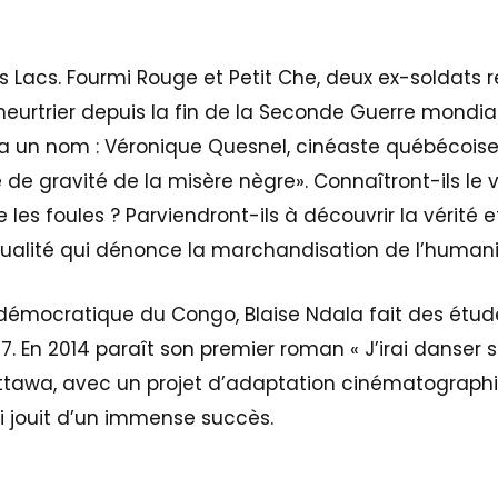
s Lacs. Fourmi Rouge et Petit Che, deux ex-soldats r
meurtrier depuis la fin de la Seconde Guerre mondiale
n a un nom : Véronique Quesnel, cinéaste québécoise
de gravité de la misère nègre». Connaîtront-ils le v
 les foules ? Parviendront-ils à découvrir la vérité e
tualité qui dénonce la marchandisation de l’humani
émocratique du Congo, Blaise Ndala fait des étude
7. En 2014 paraît son premier roman « J’irai danser 
 d’Ottawa, avec un projet d’adaptation cinématograph
ui jouit d’un immense succès.