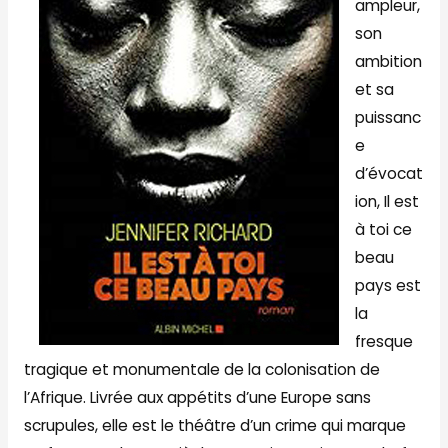
ampleur,
son
ambition
et sa
puissanc
e
d’évocat
ion, Il est
à toi ce
beau
pays est
la
fresque
tragique et monumentale de la colonisation de
l’Afrique. Livrée aux appétits d’une Europe sans
scrupules, elle est le théâtre d’un crime qui marque