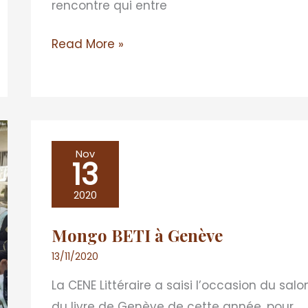
rencontre qui entre
Read More »
Mongo
Nov
13
BETI
à
2020
Genève
Mongo BETI à Genève
13/11/2020
La CENE Littéraire a saisi l’occasion du salo
du livre de Genève de cette année, pour