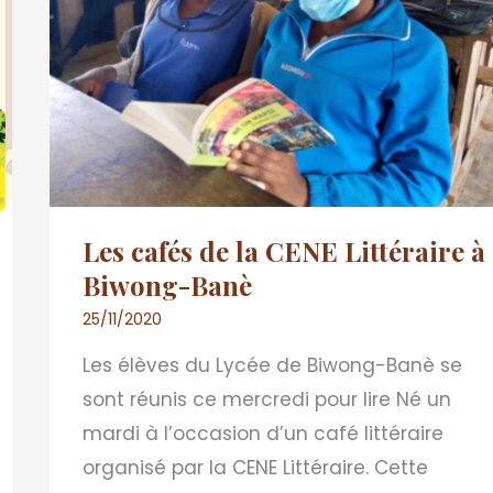
CENE
Littéraire
à
Biwong-
Banè
Les cafés de la CENE Littéraire à
Biwong-Banè
25/11/2020
Les élèves du Lycée de Biwong-Banè se
sont réunis ce mercredi pour lire Né un
mardi à l’occasion d’un café littéraire
organisé par la CENE Littéraire. Cette