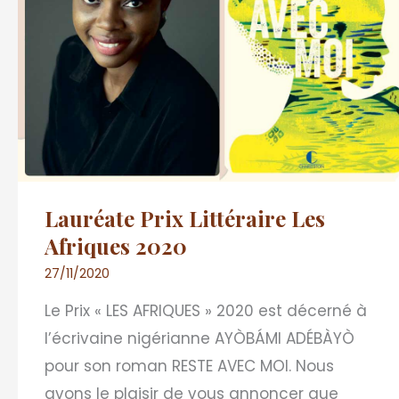
Afriques
2020
Lauréate Prix Littéraire Les
Afriques 2020
27/11/2020
Le Prix « LES AFRIQUES » 2020 est décerné à
l’écrivaine nigérianne AYÒBÁMI ADÉBÀYÒ
pour son roman RESTE AVEC MOI. Nous
avons le plaisir de vous annoncer que