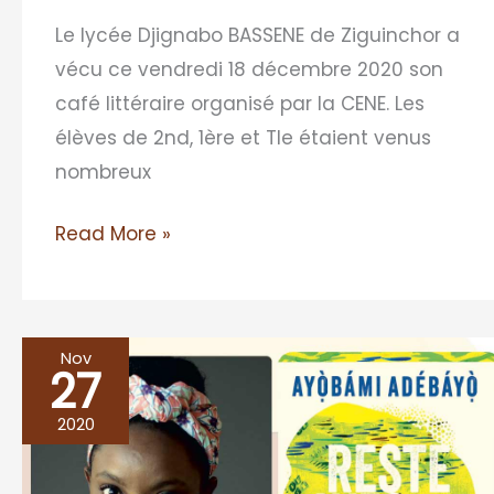
Le lycée Djignabo BASSENE de Ziguinchor a
vécu ce vendredi 18 décembre 2020 son
café littéraire organisé par la CENE. Les
élèves de 2nd, 1ère et Tle étaient venus
nombreux
Read More »
Nov
27
Lauréate
Prix
2020
Littéraire
Les