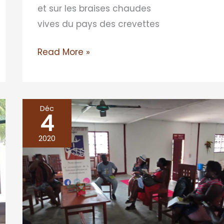
et sur les braises chaudes
vives du pays des crevettes
Read More »
Déc
4
Les
cafés
2020
de
la
CENE
à
Dibombari