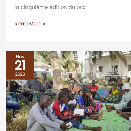
la cinquième édition du prix
Read More »
Nov
21
Bettenty,
tient
2020
son
premier
café