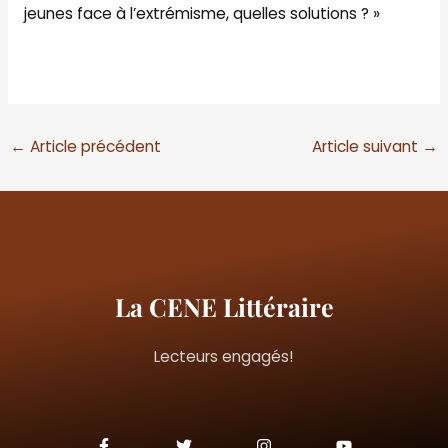
jeunes face à l’extrémisme, quelles solutions ? »
←
Article précédent
Article suivant
→
La CENE Littéraire
Lecteurs engagés!
F
T
I
Y
a
w
n
o