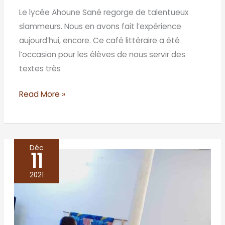
Le lycée Ahoune Sané regorge de talentueux
slammeurs. Nous en avons fait l’expérience
aujourd’hui, encore. Ce café littéraire a été
l’occasion pour les élèves de nous servir des
textes très
Read More »
Déc
11
PODOR,
les
2021
blues
du
fleuve