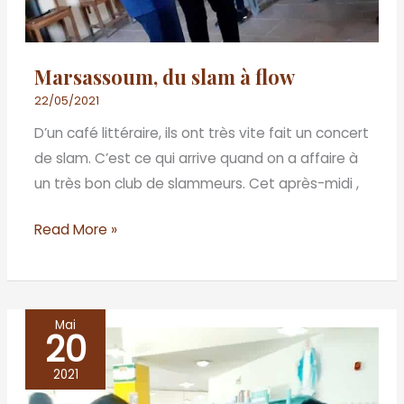
Marsassoum, du slam à flow
22/05/2021
D’un café littéraire, ils ont très vite fait un concert
de slam. C’est ce qui arrive quand on a affaire à
un très bon club de slammeurs. Cet après-midi ,
Read More »
Mai
20
REMISE
DE
2021
LOTS