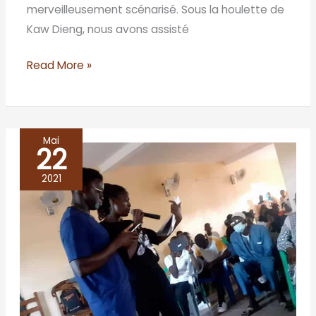
merveilleusement scénarisé. Sous la houlette de
Kaw Dieng, nous avons assisté
Read More »
Mai
22
Marsassoum,
du
2021
slam
à
flow