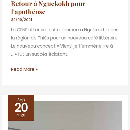
Retour à Nguekokh pour
l’apothéose
30/09/2021
La CENE Littéraire est retournée à Nguékokh, dans
la région de Thiès pour un nouveau café littéraire.
Le nouveau concept « Viens, je t’emmène lire à
… » fut un succès éclatant.
Read More »
Sep
20
Thiénaba,
une
2021
belle