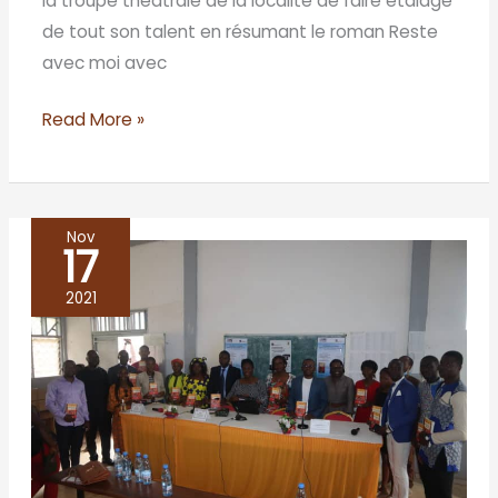
la troupe théâtrale de la localité de faire étalage
de tout son talent en résumant le roman Reste
avec moi avec
Read More »
Nov
17
CONFERENCE
LITTERAIRE
2021
AUTOUR
DE
RESTE
AVEC
MOI
A