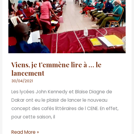
à
…
le
lancement
Viens, je t’emmène lire à … le
lancement
30/04/2021
Les lycées John Kennedy et Blaise Diagne de
Dakar ont eu le plaisir de lancer le nouveau
concept des cafés littéraires de l CENE. En effet,
pour cette saison, il
Read More »