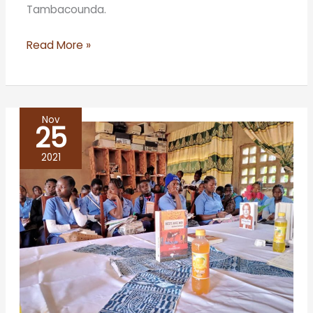
Tambacounda.
Read More »
Nov
25
BANDJOUN
TIENT
2021
SONT
CAFE
LITTERAIRE
AUTOUR
DU
ROMAN
RESTE