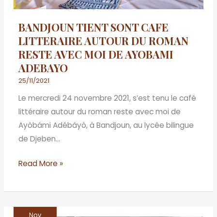
AVEC
MOI
BANDJOUN TIENT SONT CAFE
DE
LITTERAIRE AUTOUR DU ROMAN
AYOBAMI
RESTE AVEC MOI DE AYOBAMI
ADEBAYO
ADEBAYO
25/11/2021
Le mercredi 24 novembre 2021, s’est tenu le café
littéraire autour du roman reste avec moi de
Ayòbámi Adébáyò, à Bandjoun, au lycée bilingue
de Djeben…
Read More »
Nov