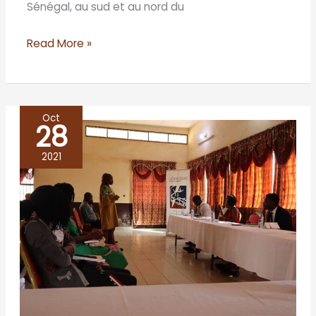
Sénégal, au sud et au nord du
Read More »
Oct
28
DSCHANG
TIENT
2021
SON
CAFÉ
LITTÉRAIRE
AUTOUR
DU
ROMAN
»RESTE
AVEC