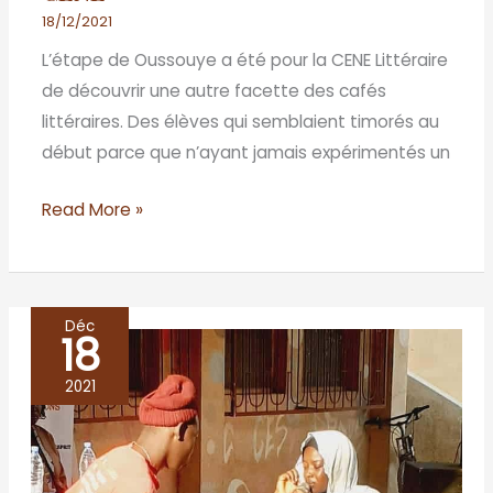
18/12/2021
L’étape de Oussouye a été pour la CENE Littéraire
de découvrir une autre facette des cafés
littéraires. Des élèves qui semblaient timorés au
début parce que n’ayant jamais expérimentés un
Read More »
Déc
18
BIGNONA,
Royaume
2021
du
slam