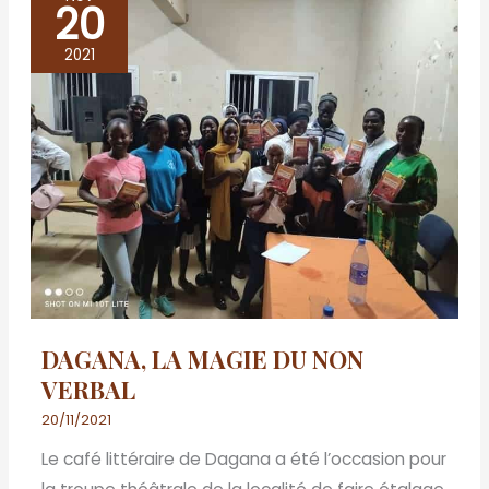
20
DAGANA,
LA
2021
MAGIE
DU
NON
VERBAL
DAGANA, LA MAGIE DU NON
VERBAL
20/11/2021
Le café littéraire de Dagana a été l’occasion pour