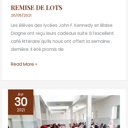
REMISE DE LOTS
20/05/2021
Les élèves des lycées John F. Kennedy et Blaise
Diagne ont reçu leurs cadeaux suite à l’excellent
café littéraire qu’ils nous ont offert la semaine
dernière. Il été promis de
Read More »
Avr
30
Viens,
je
2021
t’emmène
lire