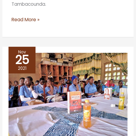
Tambacounda.
Read More »
Nov
25
BANDJOUN
TIENT
2021
SONT
CAFE
LITTERAIRE
AUTOUR
DU
ROMAN
RESTE