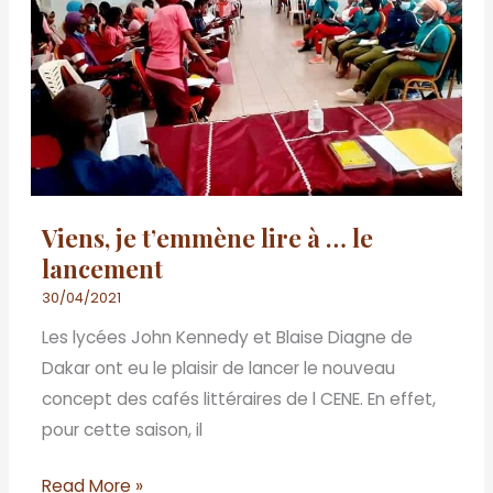
à
…
le
lancement
Viens, je t’emmène lire à … le
lancement
30/04/2021
Les lycées John Kennedy et Blaise Diagne de
Dakar ont eu le plaisir de lancer le nouveau
concept des cafés littéraires de l CENE. En effet,
pour cette saison, il
Read More »