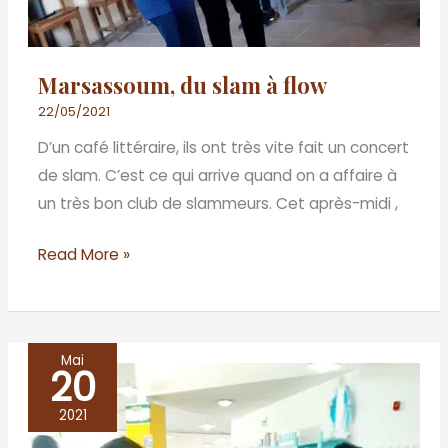
Marsassoum, du slam à flow
22/05/2021
D’un café littéraire, ils ont très vite fait un concert
de slam. C’est ce qui arrive quand on a affaire à
un très bon club de slammeurs. Cet après-midi ,
Read More »
Mai
20
REMISE
DE
2021
LOTS