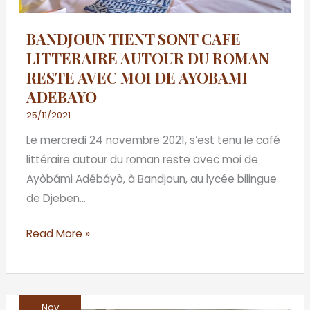
AVEC
MOI
BANDJOUN TIENT SONT CAFE
DE
LITTERAIRE AUTOUR DU ROMAN
AYOBAMI
RESTE AVEC MOI DE AYOBAMI
ADEBAYO
ADEBAYO
25/11/2021
Le mercredi 24 novembre 2021, s’est tenu le café
littéraire autour du roman reste avec moi de
Ayòbámi Adébáyò, à Bandjoun, au lycée bilingue
de Djeben…
Read More »
Nov