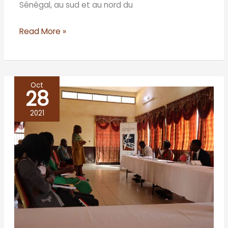
Sénégal, au sud et au nord du
Read More »
Oct
28
DSCHANG
TIENT
2021
SON
CAFÉ
LITTÉRAIRE
AUTOUR
DU
ROMAN
»RESTE
AVEC