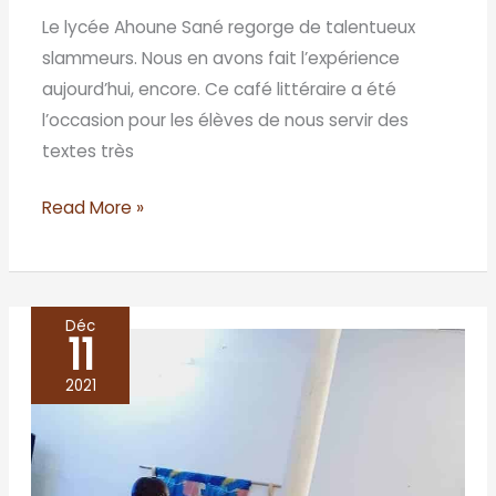
Le lycée Ahoune Sané regorge de talentueux
slammeurs. Nous en avons fait l’expérience
aujourd’hui, encore. Ce café littéraire a été
l’occasion pour les élèves de nous servir des
textes très
Read More »
Déc
11
PODOR,
les
2021
blues
du
fleuve