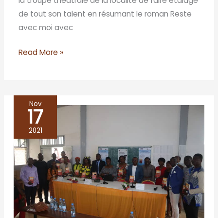
la troupe théâtrale de la localité de faire étalage
de tout son talent en résumant le roman Reste
avec moi avec
Read More »
Nov
17
CONFERENCE
LITTERAIRE
2021
AUTOUR
DE
RESTE
AVEC
MOI
A