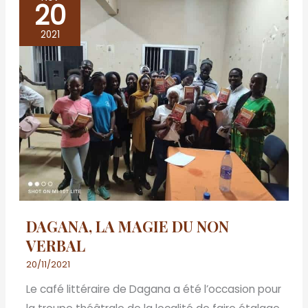
20
DAGANA,
LA
2021
MAGIE
DU
NON
VERBAL
DAGANA, LA MAGIE DU NON
VERBAL
20/11/2021
Le café littéraire de Dagana a été l’occasion pour