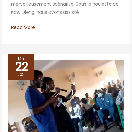
merveilleusement scénarisé. Sous la houlette de
Kaw Dieng, nous avons assisté
Read More »
Mai
22
Marsassoum,
du
2021
slam
à
flow