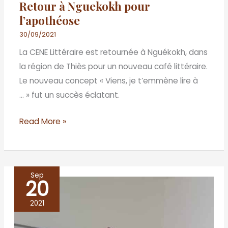
Retour à Nguekokh pour
l’apothéose
30/09/2021
La CENE Littéraire est retournée à Nguékokh, dans
la région de Thiès pour un nouveau café littéraire.
Le nouveau concept « Viens, je t’emmène lire à
… » fut un succès éclatant.
Read More »
Sep
20
Thiénaba,
une
2021
belle