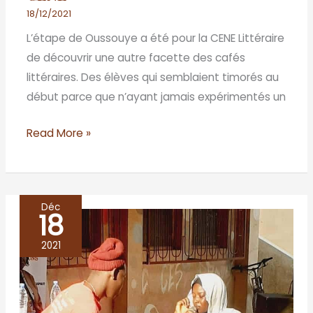
18/12/2021
L’étape de Oussouye a été pour la CENE Littéraire
de découvrir une autre facette des cafés
littéraires. Des élèves qui semblaient timorés au
début parce que n’ayant jamais expérimentés un
Read More »
Déc
18
BIGNONA,
Royaume
2021
du
slam