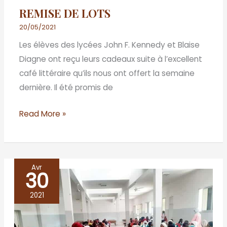
REMISE DE LOTS
20/05/2021
Les élèves des lycées John F. Kennedy et Blaise
Diagne ont reçu leurs cadeaux suite à l’excellent
café littéraire qu’ils nous ont offert la semaine
dernière. Il été promis de
Read More »
Avr
30
Viens,
je
2021
t’emmène
lire