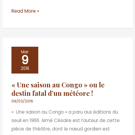
Read More »
«
Mar
9
Une
saison
2016
au
« Une saison au Congo » ou le
Congo
destin fatal d’un météore !
»
ou
09/03/2016
le
« Une saison au Congo » a paru aux éditions du
destin
seuil en 1966. Aimé Césaire est l’auteur de cette
fatal
pièce de théâtre, dont le nœud gordien est
d’un