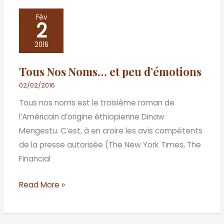
Tous
Fév
2
Nos
Noms…
2016
et
Tous Nos Noms… et peu d’émotions
peu
d’émotions
02/02/2016
Tous nos noms est le troisième roman de
l’Américain d’origine éthiopienne Dinaw
Mengestu. C’est, à en croire les avis compétents
de la presse autorisée (The New York Times, The
Financial
Read More »