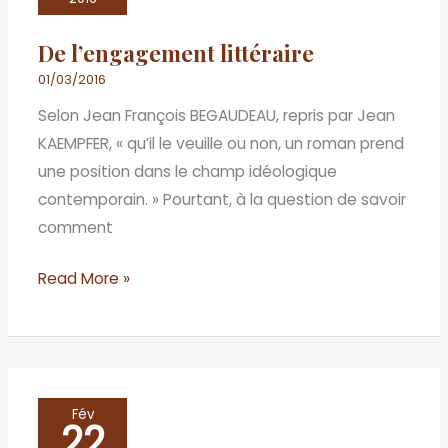
De l’engagement littéraire
01/03/2016
Selon Jean François BEGAUDEAU, repris par Jean
KAEMPFER, « qu’il le veuille ou non, un roman prend
une position dans le champ idéologique
contemporain. » Pourtant, à la question de savoir
comment
Read More »
Ville
Fév
22
cruelle