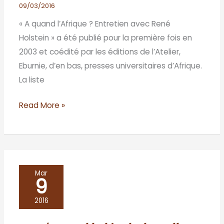
Holstein»
09/03/2016
:
« A quand l’Afrique ? Entretien avec René
Réflexion
Holstein » a été publié pour la première fois en
sur
2003 et coédité par les éditions de l’Atelier,
la
Eburnie, d’en bas, presses universitaires d’Afrique.
somnolence
La liste
d’un
continent
Read More »
«
riche
»
!
Perpétue
Mar
9
ou
l’habitude
2016
du