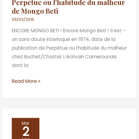
Perpétue ou l’habitude du malheur
malheur
de Mongo Beti
de
Mongo
09/03/2016
Beti
ENCORE MONGO BETI ! Encore Mongo Beti ! S’est –
on sans doute interloqué en 1974, date de la
publication de Perpétue ou l’habitude du malheur
chez Buchet/Chastel. L’écrivain Camerounais
dont la
Read More »
Triangle
Mar
2
amoureux