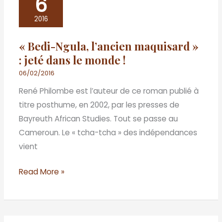
6
Bedi-
Ngula,
2016
l’ancien
« Bedi-Ngula, l’ancien maquisard »
maquisard
: jeté dans le monde !
»
:
06/02/2016
jeté
René Philombe est l’auteur de ce roman publié à
dans
titre posthume, en 2002, par les presses de
le
Bayreuth African Studies. Tout se passe au
monde
Cameroun. Le « tcha-tcha » des indépendances
!
vient
Read More »