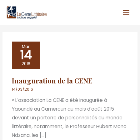
Aller
au
contenu
Inauguration
Mar
14
de
la
2016
CENE
Inauguration de la CENE
14/03/2016
« L’association La CENE a été inaugurée à
Yaoundé au Cameroun au mois d’août 2015
devant un parterre de personnalités du monde
littéraire, notamment, le Professeur Hubert Mono
Ndzana, les […]