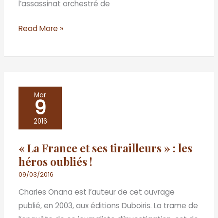
l’assassinat orchestré de
météore
!
Read More »
«
Mar
9
La
France
2016
et
« La France et ses tirailleurs » : les
ses
héros oubliés !
tirailleurs
»
09/03/2016
:
Charles Onana est l’auteur de cet ouvrage
les
publié, en 2003, aux éditions Duboiris. La trame de
héros