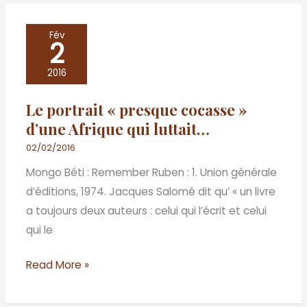
Le
Fév
2
portrait
« presque
2016
cocasse »
Le portrait « presque cocasse »
d’une
d’une Afrique qui luttait…
Afrique
qui
02/02/2016
luttait…
Mongo Béti : Remember Ruben : 1. Union générale
d’éditions, 1974. Jacques Salomé dit qu’ « un livre
a toujours deux auteurs : celui qui l’écrit et celui
qui le
Read More »