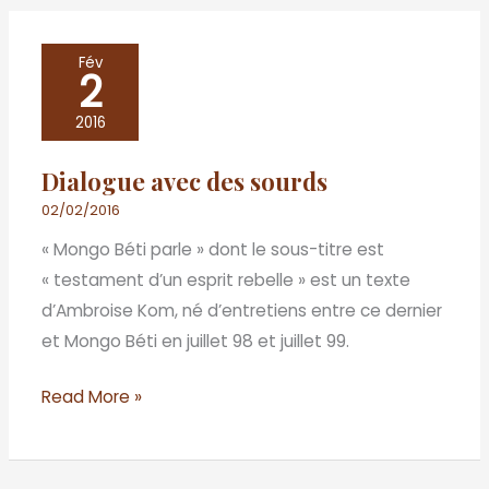
Dialogue
Fév
2
avec
des
2016
sourds
Dialogue avec des sourds
02/02/2016
« Mongo Béti parle » dont le sous-titre est
« testament d’un esprit rebelle » est un texte
d’Ambroise Kom, né d’entretiens entre ce dernier
et Mongo Béti en juillet 98 et juillet 99.
Read More »