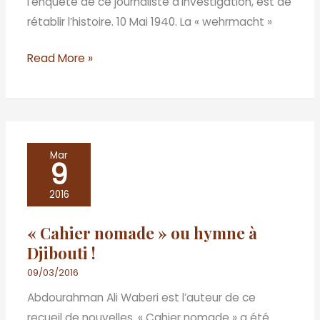
l’enquête de ce journaliste d’investigation, est de
oubliés
rétablir l’histoire. 10 Mai 1940. La « wehrmacht »
!
Read More »
«
Mar
9
Cahier
nomade
2016
»
« Cahier nomade » ou hymne à
ou
Djibouti !
hymne
à
09/03/2016
Djibouti
Abdourahman Ali Waberi est l’auteur de ce
!
recueil de nouvelles. « Cahier nomade » a été