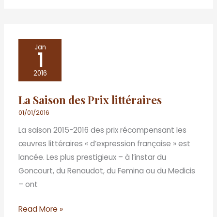
La
Jan
1
Saison
des
2016
Prix
La Saison des Prix littéraires
littéraires
01/01/2016
La saison 2015-2016 des prix récompensant les
œuvres littéraires « d’expression française » est
lancée. Les plus prestigieux – à l’instar du
Goncourt, du Renaudot, du Femina ou du Medicis
– ont
Read More »