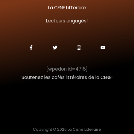
c
La CENE Littéraire
h
Lecteurs engagés!
e
r
F
T
I
Y
a
w
n
o
c
i
s
u
:
e
t
t
t
b
t
a
u
o
e
g
b
[wpedon id=4718]
o
r
r
e
k
a
Soutenez les cafés littéraires de la CENE!
-
m
f
Copyright © 2026 La Cene Littéraire