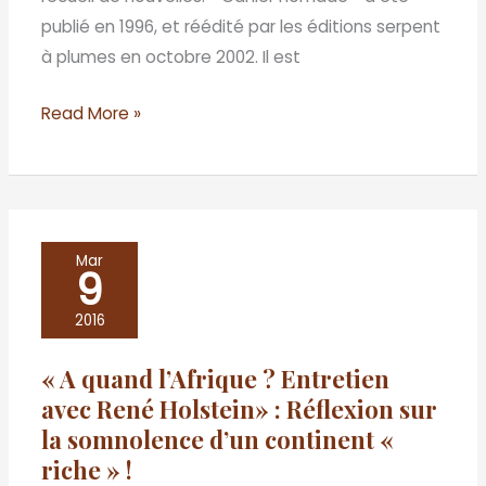
publié en 1996, et réédité par les éditions serpent
à plumes en octobre 2002. Il est
Read More »
«
Mar
9
A
quand
2016
l’Afrique
« A quand l’Afrique ? Entretien
?
avec René Holstein» : Réflexion sur
Entretien
la somnolence d’un continent «
avec
riche » !
René