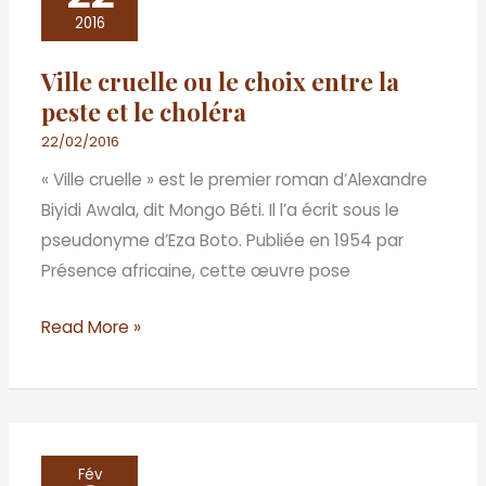
ou
2016
le
Ville cruelle ou le choix entre la
choix
peste et le choléra
entre
la
22/02/2016
peste
« Ville cruelle » est le premier roman d’Alexandre
et
Biyidi Awala, dit Mongo Béti. Il l’a écrit sous le
le
pseudonyme d’Eza Boto. Publiée en 1954 par
choléra
Présence africaine, cette œuvre pose
Read More »
Interview
Fév