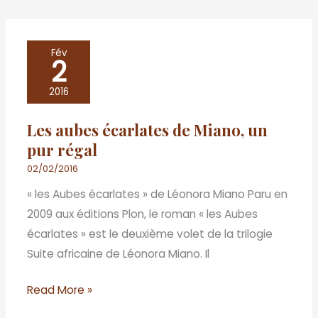
Les
Fév
2
aubes
écarlates
2016
de
Les aubes écarlates de Miano, un
Miano,
pur régal
un
pur
02/02/2016
régal
« les Aubes écarlates » de Léonora Miano Paru en
2009 aux éditions Plon, le roman « les Aubes
écarlates » est le deuxième volet de la trilogie
Suite africaine de Léonora Miano. Il
Read More »