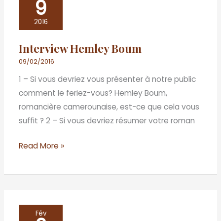
9
Hemley
Boum
2016
Interview Hemley Boum
09/02/2016
1 – Si vous devriez vous présenter à notre public
comment le feriez-vous? Hemley Boum,
romancière camerounaise, est-ce que cela vous
suffit ? 2 – Si vous devriez résumer votre roman
Read More »
«
Fév