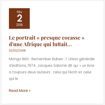
Le
Fév
2
portrait
« presque
2016
cocasse »
Le portrait « presque cocasse »
d’une
d’une Afrique qui luttait…
Afrique
qui
02/02/2016
luttait…
Mongo Béti : Remember Ruben : 1. Union générale
d’éditions, 1974. Jacques Salomé dit qu’ « un livre
a toujours deux auteurs : celui qui l’écrit et celui
qui le
Read More »