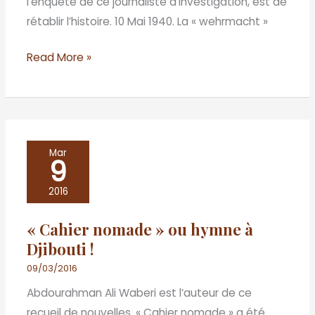
l’enquête de ce journaliste d’investigation, est de
oubliés
rétablir l’histoire. 10 Mai 1940. La « wehrmacht »
!
Read More »
«
Mar
9
Cahier
nomade
2016
»
« Cahier nomade » ou hymne à
ou
Djibouti !
hymne
à
09/03/2016
Djibouti
Abdourahman Ali Waberi est l’auteur de ce
!
recueil de nouvelles. « Cahier nomade » a été