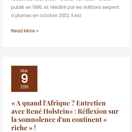
publié en 1996, et réédité par les éditions serpent
à plumes en octobre 2002. Il est
Read More »
«
Mar
9
A
quand
2016
l’Afrique
« A quand l’Afrique ? Entretien
?
avec René Holstein» : Réflexion sur
Entretien
la somnolence d’un continent «
avec
riche » !
René