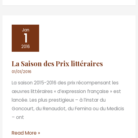
La
Jan
1
Saison
des
2016
Prix
La Saison des Prix littéraires
littéraires
01/01/2016
La saison 2015-2016 des prix récompensant les
œuvres littéraires « d’expression française » est
lancée. Les plus prestigieux – à l’instar du
Goncourt, du Renaudot, du Femina ou du Medicis
– ont
Read More »