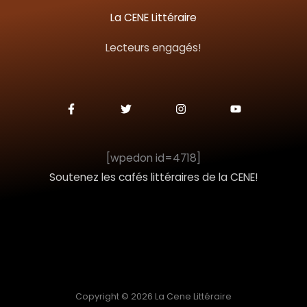
c
La CENE Littéraire
h
Lecteurs engagés!
e
r
F
T
I
Y
a
w
n
o
c
i
s
u
:
e
t
t
t
b
t
a
u
o
e
g
b
[wpedon id=4718]
o
r
r
e
k
a
Soutenez les cafés littéraires de la CENE!
-
m
f
Copyright © 2026 La Cene Littéraire