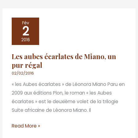
Les
Fév
2
aubes
écarlates
2016
de
Les aubes écarlates de Miano, un
Miano,
pur régal
un
pur
02/02/2016
régal
« les Aubes écarlates » de Léonora Miano Paru en
2009 aux éditions Plon, le roman « les Aubes
écarlates » est le deuxième volet de la trilogie
Suite africaine de Léonora Miano. Il
Read More »