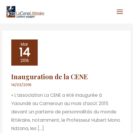
Aller
au
contenu
Inauguration
Mar
14
de
la
2016
CENE
Inauguration de la CENE
14/03/2016
« L’association La CENE a été inaugurée à
Yaoundé au Cameroun au mois d’août 2015
devant un parterre de personnalités du monde
littéraire, notamment, le Professeur Hubert Mono
Ndzana, les […]