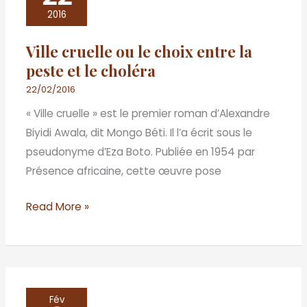
ou
2016
le
Ville cruelle ou le choix entre la
choix
peste et le choléra
entre
la
22/02/2016
peste
« Ville cruelle » est le premier roman d’Alexandre
et
Biyidi Awala, dit Mongo Béti. Il l’a écrit sous le
le
pseudonyme d’Eza Boto. Publiée en 1954 par
choléra
Présence africaine, cette œuvre pose
Read More »
Interview
Fév