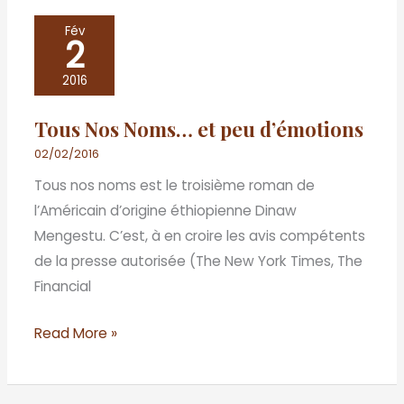
Tous
Fév
2
Nos
Noms…
2016
et
Tous Nos Noms… et peu d’émotions
peu
d’émotions
02/02/2016
Tous nos noms est le troisième roman de
l’Américain d’origine éthiopienne Dinaw
Mengestu. C’est, à en croire les avis compétents
de la presse autorisée (The New York Times, The
Financial
Read More »