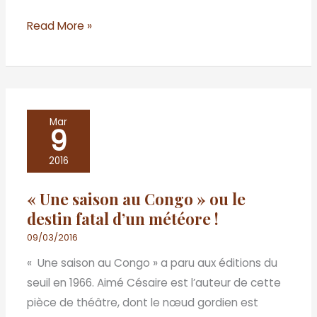
Read More »
«
Mar
9
Une
saison
2016
au
« Une saison au Congo » ou le
Congo
destin fatal d’un météore !
»
ou
09/03/2016
le
« Une saison au Congo » a paru aux éditions du
destin
seuil en 1966. Aimé Césaire est l’auteur de cette
fatal
pièce de théâtre, dont le nœud gordien est
d’un