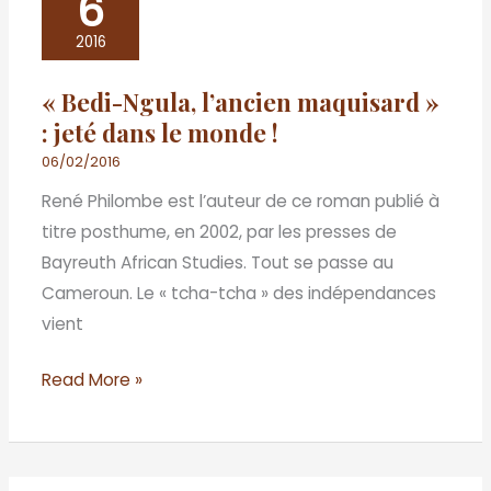
6
Bedi-
Ngula,
2016
l’ancien
« Bedi-Ngula, l’ancien maquisard »
maquisard
: jeté dans le monde !
»
:
06/02/2016
jeté
René Philombe est l’auteur de ce roman publié à
dans
titre posthume, en 2002, par les presses de
le
Bayreuth African Studies. Tout se passe au
monde
Cameroun. Le « tcha-tcha » des indépendances
!
vient
Read More »