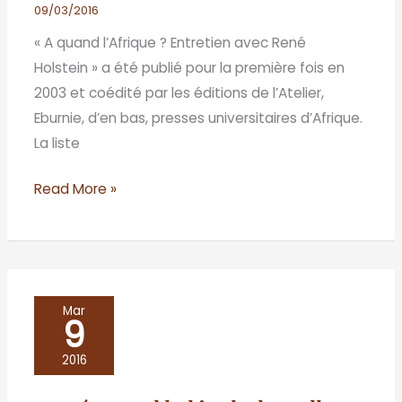
Holstein»
09/03/2016
:
« A quand l’Afrique ? Entretien avec René
Réflexion
Holstein » a été publié pour la première fois en
sur
2003 et coédité par les éditions de l’Atelier,
la
Eburnie, d’en bas, presses universitaires d’Afrique.
somnolence
La liste
d’un
continent
Read More »
«
riche
»
!
Perpétue
Mar
9
ou
l’habitude
2016
du