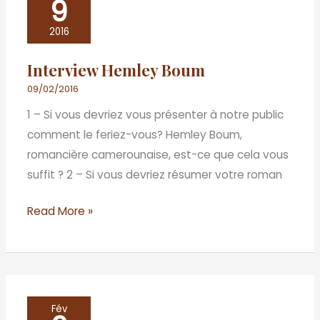
9
Hemley
Boum
2016
Interview Hemley Boum
09/02/2016
1 – Si vous devriez vous présenter à notre public
comment le feriez-vous? Hemley Boum,
romancière camerounaise, est-ce que cela vous
suffit ? 2 – Si vous devriez résumer votre roman
Read More »
«
Fév