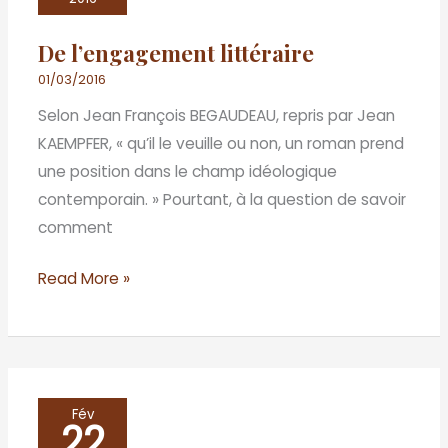
De l’engagement littéraire
01/03/2016
Selon Jean François BEGAUDEAU, repris par Jean
KAEMPFER, « qu’il le veuille ou non, un roman prend
une position dans le champ idéologique
contemporain. » Pourtant, à la question de savoir
comment
Read More »
Ville
Fév
22
cruelle