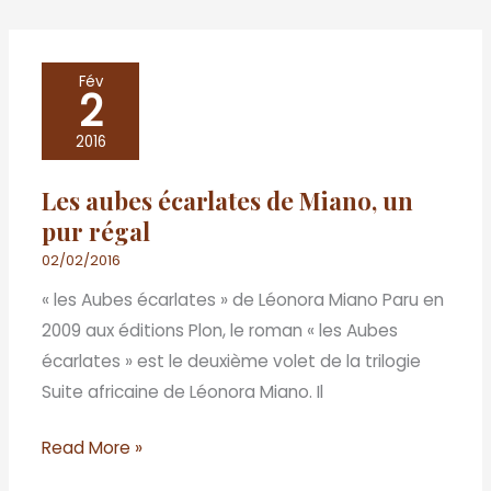
Les
Fév
2
aubes
écarlates
2016
de
Les aubes écarlates de Miano, un
Miano,
pur régal
un
pur
02/02/2016
régal
« les Aubes écarlates » de Léonora Miano Paru en
2009 aux éditions Plon, le roman « les Aubes
écarlates » est le deuxième volet de la trilogie
Suite africaine de Léonora Miano. Il
Read More »