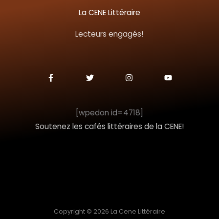
c
La CENE Littéraire
h
Lecteurs engagés!
e
r
F
T
I
Y
a
w
n
o
c
i
s
u
:
e
t
t
t
b
t
a
u
o
e
g
b
[wpedon id=4718]
o
r
r
e
k
a
Soutenez les cafés littéraires de la CENE!
-
m
f
Copyright © 2026 La Cene Littéraire