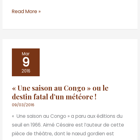
Read More »
«
Mar
9
Une
saison
2016
au
« Une saison au Congo » ou le
Congo
destin fatal d’un météore !
»
ou
09/03/2016
le
« Une saison au Congo » a paru aux éditions du
destin
seuil en 1966. Aimé Césaire est l’auteur de cette
fatal
pièce de théâtre, dont le nœud gordien est
d’un