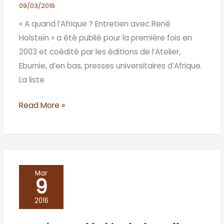
Holstein»
09/03/2016
:
« A quand l’Afrique ? Entretien avec René
Réflexion
Holstein » a été publié pour la première fois en
sur
2003 et coédité par les éditions de l’Atelier,
la
Eburnie, d’en bas, presses universitaires d’Afrique.
somnolence
La liste
d’un
continent
Read More »
«
riche
»
!
Perpétue
Mar
9
ou
l’habitude
2016
du