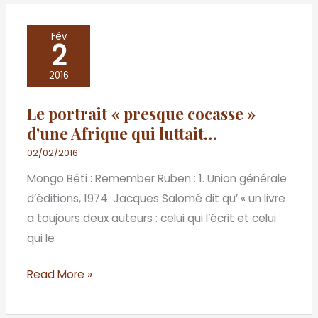
Le
Fév
2
portrait
« presque
2016
cocasse »
Le portrait « presque cocasse »
d’une
d’une Afrique qui luttait…
Afrique
qui
02/02/2016
luttait…
Mongo Béti : Remember Ruben : 1. Union générale
d’éditions, 1974. Jacques Salomé dit qu’ « un livre
a toujours deux auteurs : celui qui l’écrit et celui
qui le
Read More »