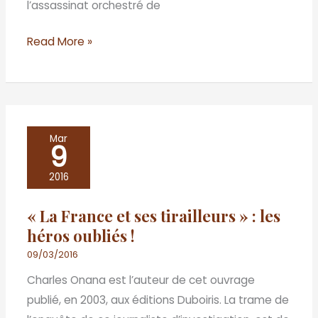
l’assassinat orchestré de
météore
!
Read More »
«
Mar
9
La
France
2016
et
« La France et ses tirailleurs » : les
ses
héros oubliés !
tirailleurs
»
09/03/2016
:
Charles Onana est l’auteur de cet ouvrage
les
publié, en 2003, aux éditions Duboiris. La trame de
héros