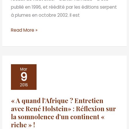
publié en 1996, et réédité par les éditions serpent
à plumes en octobre 2002. Il est
Read More »
«
Mar
9
A
quand
2016
l’Afrique
« A quand l’Afrique ? Entretien
?
avec René Holstein» : Réflexion sur
Entretien
la somnolence d’un continent «
avec
riche » !
René