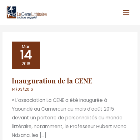
Aller
au
contenu
Inauguration
Mar
14
de
la
2016
CENE
Inauguration de la CENE
14/03/2016
« L’association La CENE a été inaugurée à
Yaoundé au Cameroun au mois d’août 2015
devant un parterre de personnalités du monde
littéraire, notamment, le Professeur Hubert Mono
Ndzana, les […]