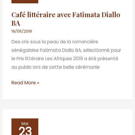
Fatimata
Café littéraire avec Fatimata Diallo
Diallo
BA
BA
19/06/2019
Des cris sous la peau de la romancière
sénégalaise Fatimata Diallo BA, sélectionné pour
le Prix littéraire Les Afriques 2019 a été présenté
au public lors de cette belle cérémonie
Read More »
L’écrivain
Mai
23
et