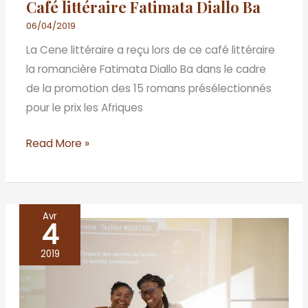
Café littéraire Fatimata Diallo Ba
Ba
06/04/2019
La Cene littéraire a reçu lors de ce café littéraire
la romancière Fatimata Diallo Ba dans le cadre
de la promotion des 15 romans présélectionnés
pour le prix les Afriques
Read More »
Avr
4
Café
littéraire
2019
Touhfat
Mouhtare