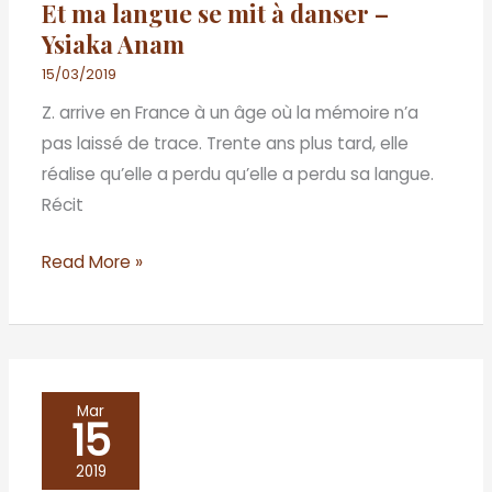
Et ma langue se mit à danser –
mit
Ysiaka Anam
à
danser
15/03/2019
–
Z. arrive en France à un âge où la mémoire n’a
Ysiaka
pas laissé de trace. Trente ans plus tard, elle
Anam
réalise qu’elle a perdu qu’elle a perdu sa langue.
Récit
Read More »
La
Mar
15
belle
de
2019