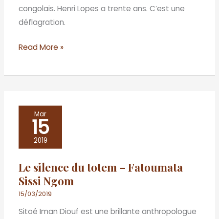
congolais. Henri Lopes a trente ans. C’est une
déflagration.
Read More »
Le
Mar
15
silence
du
2019
totem
Le silence du totem – Fatoumata
–
Sissi Ngom
Fatoumata
Sissi
15/03/2019
Ngom
Sitoé Iman Diouf est une brillante anthropologue