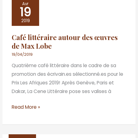
Café
Avr
19
littéraire
autour
2019
des
Café littéraire autour des œuvres
œuvres
de Max Lobe
de
Max
19/04/2019
Lobe
Quatrième café littéraire dans le cadre de sa
promotion des écrivain.es sélectionné.es pour le
Prix Les Afriques 2019! Après Genève, Paris et
Dakar, La Cene Littéraire pose ses valises à
Read More »