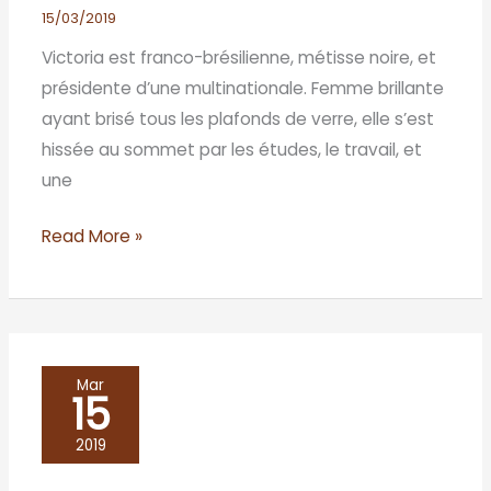
15/03/2019
Victoria est franco-brésilienne, métisse noire, et
présidente d’une multinationale. Femme brillante
ayant brisé tous les plafonds de verre, elle s’est
hissée au sommet par les études, le travail, et
une
Read More »
Et
Mar
15
ma
langue
2019
se