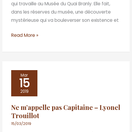
qui travaille au Musée du Quai Branly. Elle fait,
dans les réserves du musée, une découverte
mystérieuse qui va bouleverser son existence et
Read More »
Ne
Mar
15
m’appelle
pas
2019
Capitaine
Ne m’appelle pas Capitaine – Lyonel
–
Trouillot
Lyonel
Trouillot
15/03/2019