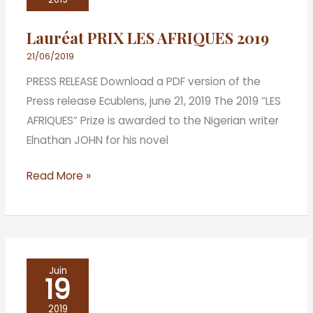
AFRIQUES
Lauréat PRIX LES AFRIQUES 2019
2019
21/06/2019
PRESS RELEASE Download a PDF version of the
Press release Ecublens, june 21, 2019 The 2019 “LES
AFRIQUES” Prize is awarded to the Nigerian writer
Elnathan JOHN for his novel
Read More »
Café
Juin
19
littéraire
avec
2019