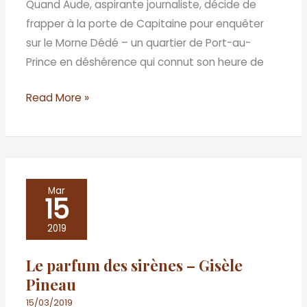
Quand Aude, aspirante journaliste, décide de
frapper à la porte de Capitaine pour enquêter
sur le Morne Dédé – un quartier de Port-au-
Prince en déshérence qui connut son heure de
Read More »
Le
Mar
15
parfum
des
2019
sirènes
Le parfum des sirènes – Gisèle
–
Pineau
Gisèle
Pineau
15/03/2019