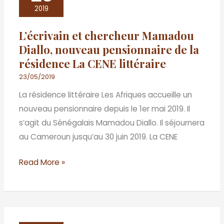
chercheur
2019
Mamadou
L’écrivain et chercheur Mamadou
Diallo,
Diallo, nouveau pensionnaire de la
nouveau
résidence La CENE littéraire
pensionnaire
de
23/05/2019
la
La résidence littéraire Les Afriques accueille un
résidence
nouveau pensionnaire depuis le 1er mai 2019. Il
La
s’agit du Sénégalais Mamadou Diallo. Il séjournera
CENE
au Cameroun jusqu’au 30 juin 2019. La CENE
littéraire
Read More »