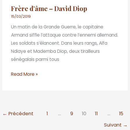
David
Frère d’âme – David Diop
Diop
15/03/2019
Un matin de la Grande Guerre, le capitaine
Armand siffle l’attaque contre l’ennemi allemand.
Les soldats s’élancent. Dans leurs rangs, Alfa
Ndiaye et Mademba Diop, deux tirailleurs
sénégalais parmi tous
Read More »
←
Précédent
1
…
9
10
11
…
15
Suivant
→