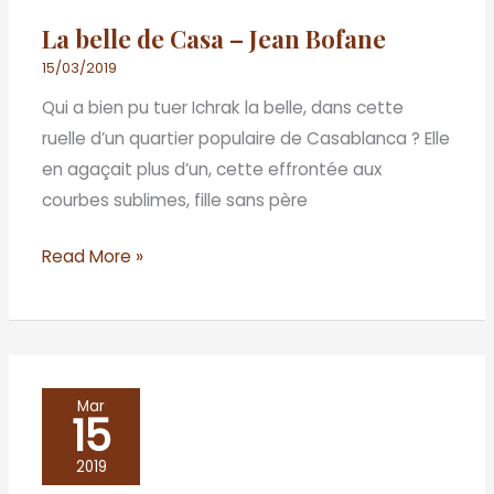
Casa
La belle de Casa – Jean Bofane
–
Jean
15/03/2019
Bofane
Qui a bien pu tuer Ichrak la belle, dans cette
ruelle d’un quartier populaire de Casablanca ? Elle
en aga­çait plus d’un, cette effrontée aux
courbes sublimes, fille sans père
Read More »
Frère
Mar
15
d’âme
–
2019