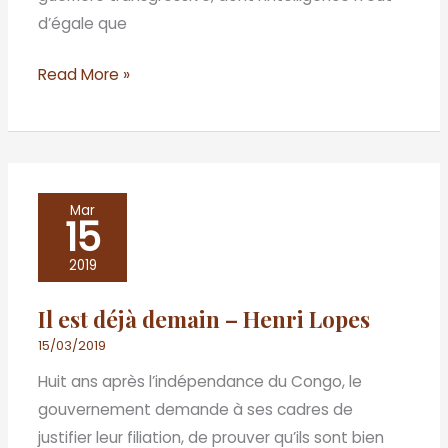
d’égale que
Read More »
Il
Mar
15
est
déjà
2019
demain
Il est déjà demain – Henri Lopes
–
Henri
15/03/2019
Lopes
Huit ans après l’indépendance du Congo, le
gouvernement demande à ses cadres de
justifier leur filiation, de prouver qu’ils sont bien