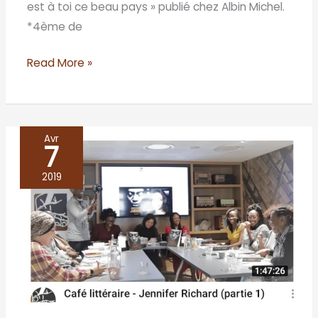
est à toi ce beau pays » publié chez Albin Michel.
*4ème de
Read More »
Avr
7
Café
littéraire
2019
–
Jennifer
Richard