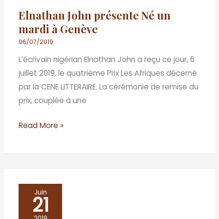
Elnathan John présente Né un
mardi à Genève
06/07/2019
L’écrivain nigérian Elnathan John a reçu ce jour, 6
juillet 2019, le quatrième Prix Les Afriques décerné
par la CENE LITTERAIRE. La cérémonie de remise du
prix, couplée à une
Read More »
Lauréat
Juin
21
PRIX
LES
2019