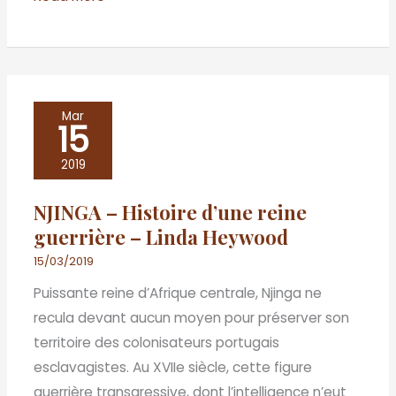
NJINGA
Mar
15
–
Histoire
2019
d’une
NJINGA – Histoire d’une reine
reine
guerrière – Linda Heywood
guerrière
–
15/03/2019
Linda
Puissante reine d’Afrique centrale, Njinga ne
Heywood
recula devant aucun moyen pour préserver son
territoire des colonisateurs portugais
esclavagistes. Au XVIIe siècle, cette figure
guerrière transgressive, dont l’intelligence n’eut