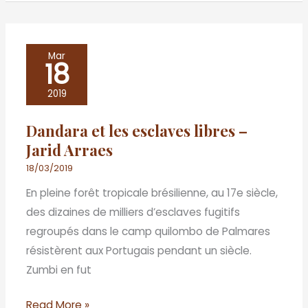
Dandara
Mar
18
et
les
2019
esclaves
Dandara et les esclaves libres –
libres
Jarid Arraes
–
Jarid
18/03/2019
Arraes
En pleine forêt tropicale brésilienne, au 17e siècle,
des dizaines de milliers d’esclaves fugitifs
regroupés dans le camp quilombo de Palmares
résistèrent aux Portugais pendant un siècle.
Zumbi en fut
Read More »