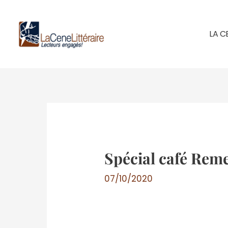
Aller
au
LA C
contenu
Spécial café Re
07/10/2020