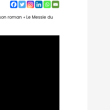
r son roman
«
Le Messie du