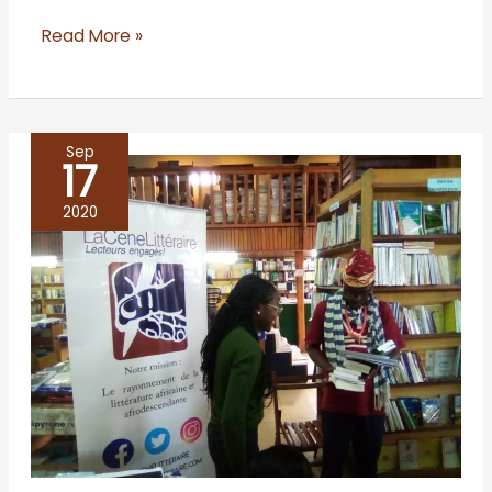
Read More »
Sep
17
Jeu-
concours
2020
Mongo
Beti
2019