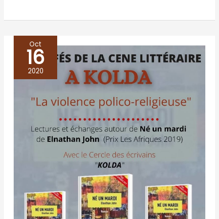
Oct
16
Café
littéraire
2020
à
KOLDA