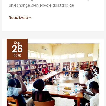
un échange bien envolé au stand de
Read More »
Sep
26
LA
CENE
2020
A
KAOLACK