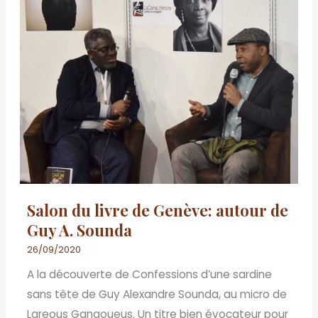
autour
de
Guy
A.
Sounda
Salon du livre de Genève: autour de
Guy A. Sounda
26/09/2020
A la découverte de Confessions d’une sardine
sans tête de Guy Alexandre Sounda, au micro de
Lareous Gangoueus. Un titre bien évocateur pour