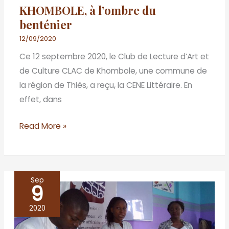
KHOMBOLE, à l’ombre du
benténier
12/09/2020
Ce 12 septembre 2020, le Club de Lecture d’Art et
de Culture CLAC de Khombole, une commune de
la région de Thiès, a reçu, la CENE Littéraire. En
effet, dans
Read More »
Sep
9
Douala
accueille
2020
son