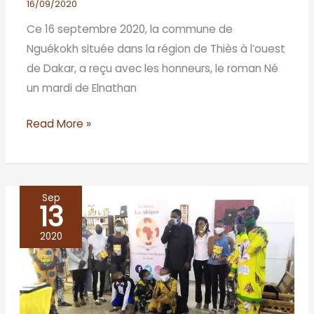
16/09/2020
Ce 16 septembre 2020, la commune de
Nguékokh située dans la région de Thiès à l’ouest
de Dakar, a reçu avec les honneurs, le roman Né
un mardi de Elnathan
Read More »
Sep
13
Café
littéraire
2020
à
Porto
Novo