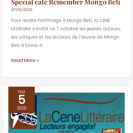
Spécial café Remember Mongo Beti
07/10/2020
Pour rendre hommage à Mongo Beti, la CENE
Littéraire a invité ce 7 octobre les jeunes auteurs,
les critiques et les lecteurs de l’œuvre de Mongo
Beti à Essos, à
Read More »
Oct
5
Les
cafés
2020
littéraires
du
mois