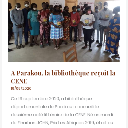
la
bibliothèque
reçoit
la
CENE
A Parakou, la bibliothèque reçoit la
CENE
19/09/2020
Ce 19 septembre 2020, a bibliothèque
départementale de Parakou a accueilli le
deuxième café littéraire de la CENE. Né un mardi
de Elnarhan JOHN, Prix Les Afriques 2019, était au