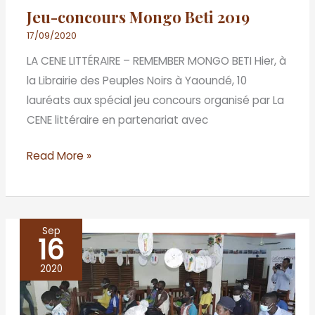
Jeu-concours Mongo Beti 2019
17/09/2020
LA CENE LITTÉRAIRE – REMEMBER MONGO BETI Hier, à
la Librairie des Peuples Noirs à Yaoundé, 10
lauréats aux spécial jeu concours organisé par La
CENE littéraire en partenariat avec
Read More »
Sep
16
Le
CAEB
2020
inaugure
les