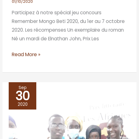
01/10/2020
Participez à notre spécial jeu concours
Remember Mongo Beti 2020, du 1er au 7 octobre
2020. Les récompenses Un exemplaire du roman
Né un mardi de Elnathan John, Prix Les
Read More »
Sep
30
A
Rufisque,
2020
les
jeunes
réfléchissent
sur