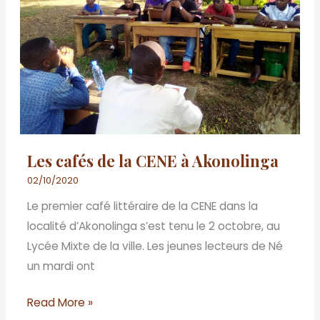
la
CENE
à
Akonolinga
Les cafés de la CENE à Akonolinga
02/10/2020
Le premier café littéraire de la CENE dans la
localité d’Akonolinga s’est tenu le 2 octobre, au
Lycée Mixte de la ville. Les jeunes lecteurs de Né
un mardi ont
Read More »