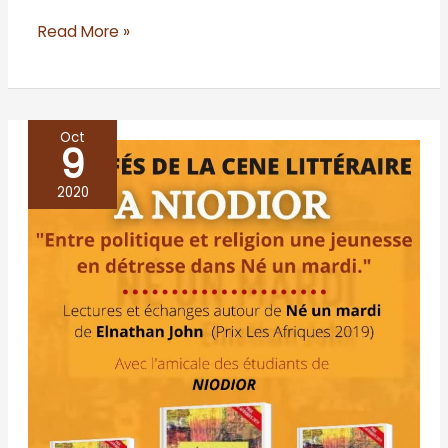
Read More »
Oct
9
Café
littéraire
2020
à
Niodior