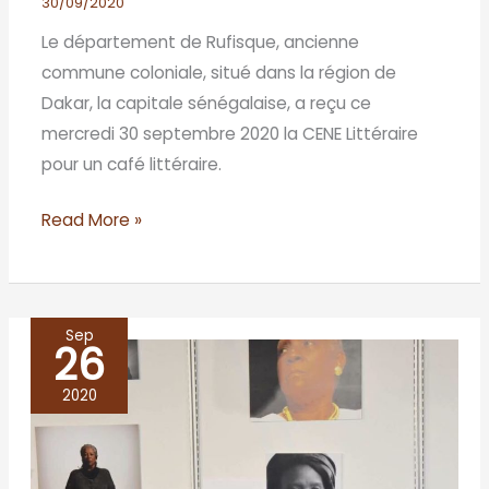
30/09/2020
Le département de Rufisque, ancienne
commune coloniale, situé dans la région de
Dakar, la capitale sénégalaise, a reçu ce
mercredi 30 septembre 2020 la CENE Littéraire
pour un café littéraire.
Read More »
Sep
26
Salon
du
2020
livre
de
Genève: