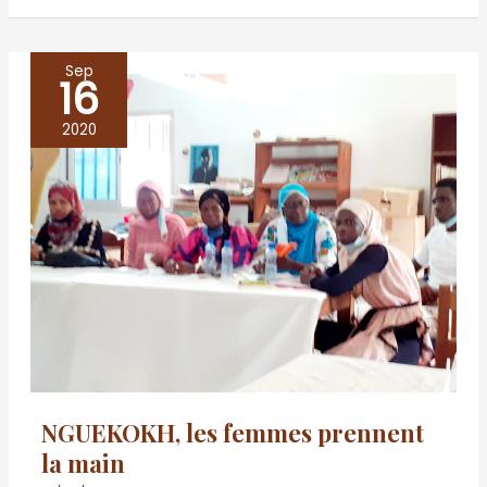
Sep
16
NGUEKOKH,
les
2020
femmes
prennent
la
main
NGUEKOKH, les femmes prennent
la main