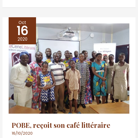
Oct
16
POBE,
reçoit
2020
son
café
littéraire
POBE, reçoit son café littéraire
16/10/2020