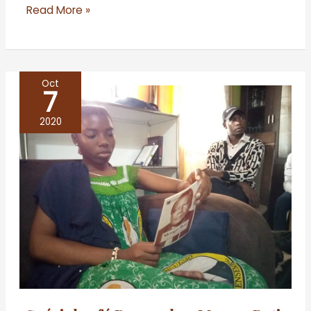
Read More »
Oct
7
Spécial
café
2020
Remember
Mongo
Beti