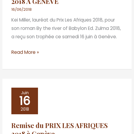
2018 A GENEVE
16/06/2018
Kei Miller, lauréat du Prix Les Afriques 2018, pour
son roman By the river of Babylon Ed. Zulma 2018,
a reçu son trophée ce samedi 16 juin à Genève.
Read More »
Remise
Juin
16
du
PRIX
2018
LES
Remise du PRIX LES AFRIQUES
AFRIQUES
2018 à Genève
2018