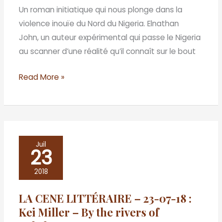
John
Un roman initiatique qui nous plonge dans la
–
violence inouïe du Nord du Nigeria. Elnathan
Né
John, un auteur expérimental qui passe le Nigeria
un
au scanner d’une réalité qu’il connaît sur le bout
mardi
Read More »
LA
Juil
23
CENE
LITTÉRAIRE
2018
–
LA CENE LITTÉRAIRE – 23-07-18 :
23-
Kei Miller – By the rivers of
07-