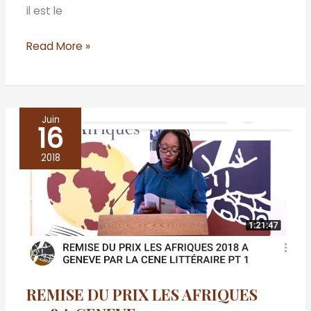
il est le
Read More »
Juin
16
REMISE
DU
2018
PRIX
LES
AFRIQUES
2018
A
GENEVE
REMISE DU PRIX LES AFRIQUES