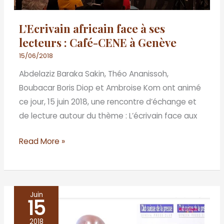
:
Café-
L’Ecrivain africain face à ses
CENE
lecteurs : Café-CENE à Genève
à
15/06/2018
Genève
Abdelaziz Baraka Sakin, Théo Ananissoh,
Boubacar Boris Diop et Ambroise Kom ont animé
ce jour, 15 juin 2018, une rencontre d’échange et
de lecture autour du thème : L’écrivain face aux
Read More »
Juin
15
Conférence
sur
2018