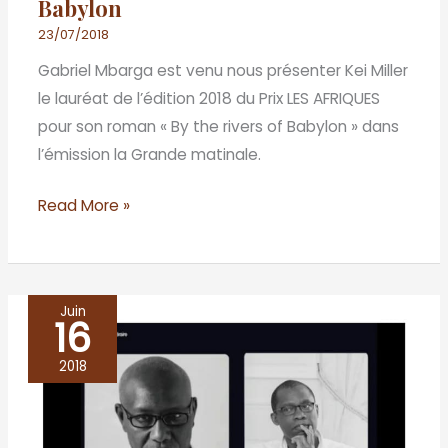
Babylon
18
:
23/07/2018
Kei
Gabriel Mbarga est venu nous présenter Kei Miller
Miller
le lauréat de l’édition 2018 du Prix LES AFRIQUES
–
pour son roman « By the rivers of Babylon » dans
By
l’émission la Grande matinale.
the
rivers
Read More »
of
Babylon
Juin
16
Face-
à-
2018
face
Théo