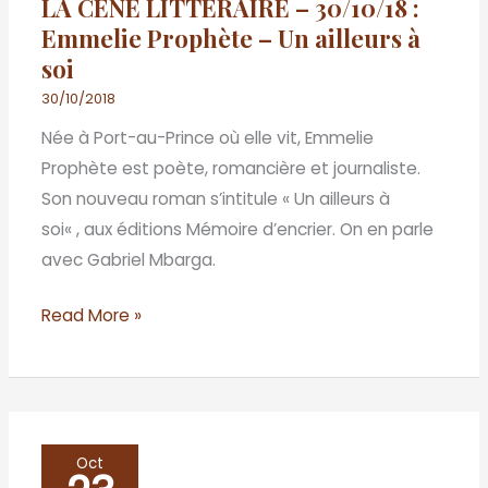
LA CENE LITTÉRAIRE – 30/10/18 :
30/10/18
Emmelie Prophète – Un ailleurs à
:
soi
Emmelie
Prophète
30/10/2018
–
Née à Port-au-Prince où elle vit, Emmelie
Un
Prophète est poète, romancière et journaliste.
ailleurs
Son nouveau roman s’intitule « Un ailleurs à
à
soi« , aux éditions Mémoire d’encrier. On en parle
soi
avec Gabriel Mbarga.
Read More »
LA
Oct