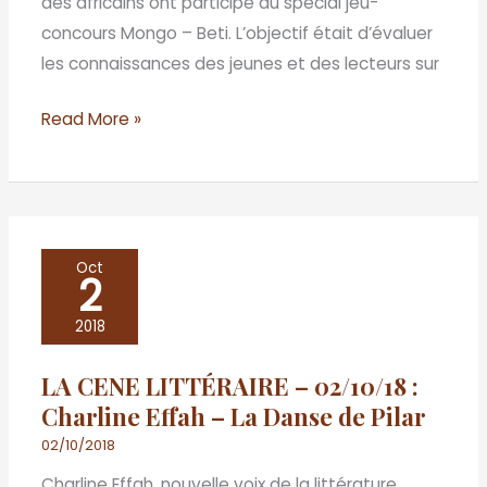
des africains ont participé au spécial jeu-
concours Mongo – Beti. L’objectif était d’évaluer
les connaissances des jeunes et des lecteurs sur
Read More »
LA
Oct
2
CENE
LITTÉRAIRE
2018
–
LA CENE LITTÉRAIRE – 02/10/18 :
02/10/18
Charline Effah – La Danse de Pilar
:
Charline
02/10/2018
Effah
Charline Effah, nouvelle voix de la littérature