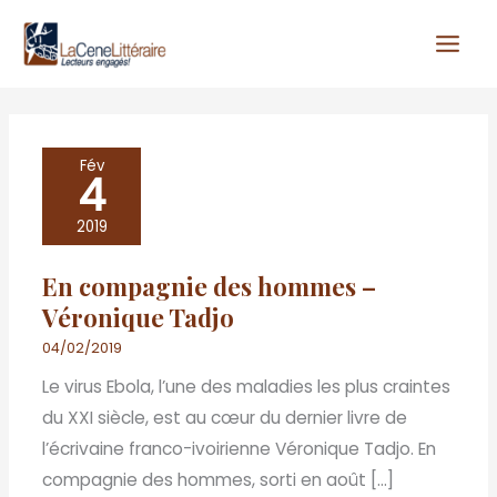
Aller
au
contenu
En
Fév
4
compagnie
des
2019
hommes
En compagnie des hommes –
–
Véronique Tadjo
Véronique
Tadjo
04/02/2019
Le virus Ebola, l’une des maladies les plus craintes
du XXI siècle, est au cœur du dernier livre de
l’écrivaine franco-ivoirienne Véronique Tadjo. En
compagnie des hommes, sorti en août […]