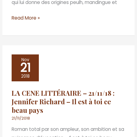
qui lui donne des origines peulh, mandingue et
quelqu’un
Read More »
LA
Nov
21
CENE
LITTÉRAIRE
2018
–
LA CENE LITTÉRAIRE – 21/11/18 :
21/11/18
Jennifer Richard – Il est à toi ce
:
beau pays
Jennifer
Richard
21/11/2018
–
Roman total par son ampleur, son ambition et sa
Il