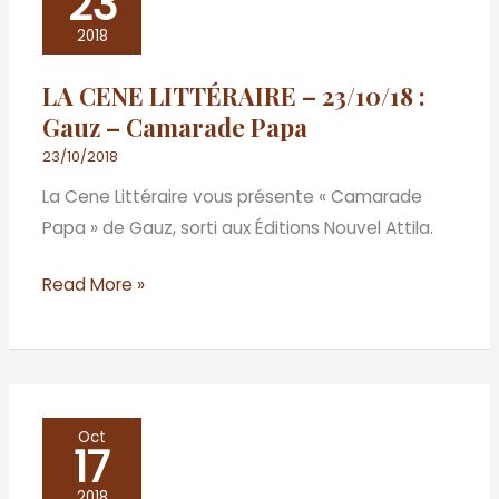
23
CENE
LITTÉRAIRE
2018
–
LA CENE LITTÉRAIRE – 23/10/18 :
23/10/18
Gauz – Camarade Papa
:
Gauz
23/10/2018
–
La Cene Littéraire vous présente « Camarade
Camarade
Papa » de Gauz, sorti aux Éditions Nouvel Attila.
Papa
Read More »
LA
Oct
17
CENE
LITTÉRAIRE
2018