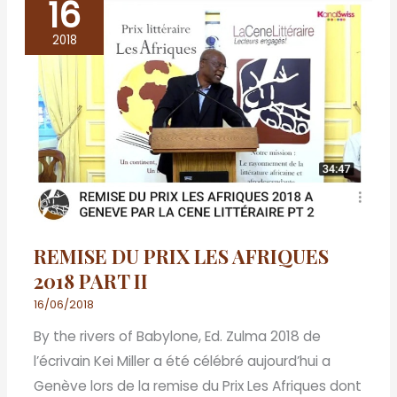
16
REMISE
DU
2018
PRIX
LES
AFRIQUES
2018
PART
II
REMISE DU PRIX LES AFRIQUES
2018 PART II
16/06/2018
By the rivers of Babylone, Ed. Zulma 2018 de
l’écrivain Kei Miller a été célébré aujourd’hui a
Genève lors de la remise du Prix Les Afriques dont