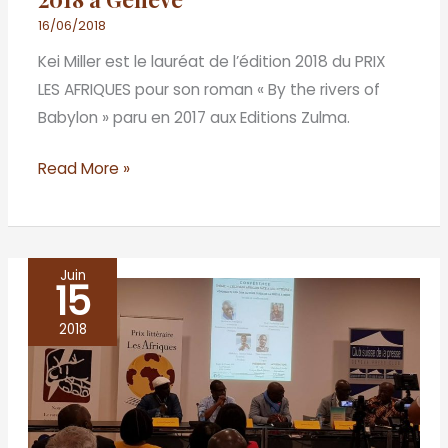
à
16/06/2018
Genève
Kei Miller est le lauréat de l’édition 2018 du PRIX
LES AFRIQUES pour son roman « By the rivers of
Babylon » paru en 2017 aux Editions Zulma.
Read More »
Juin
15
L’Ecrivain
africain
2018
face
à
ses
lecteurs