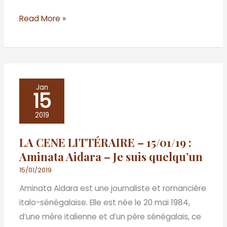
Read More »
LA
Jan
15
CENE
LITTÉRAIRE
2019
–
LA CENE LITTÉRAIRE – 15/01/19 :
15/01/19
Aminata Aidara – Je suis quelqu’un
:
Aminata
15/01/2019
Aidara
Aminata Aidara est une journaliste et romancière
–
italo-sénégalaise. Elle est née le 20 mai 1984,
Je
d’une mère italienne et d’un père sénégalais, ce
suis