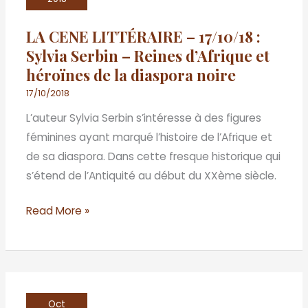
–
LA CENE LITTÉRAIRE – 17/10/18 :
17/10/18
Sylvia Serbin – Reines d’Afrique et
:
héroïnes de la diaspora noire
Sylvia
Serbin
17/10/2018
–
L’auteur Sylvia Serbin s’intéresse à des figures
Reines
féminines ayant marqué l’histoire de l’Afrique et
d’Afrique
de sa diaspora. Dans cette fresque historique qui
et
s’étend de l’Antiquité au début du XXème siècle.
héroïnes
de
Read More »
la
diaspora
noire
LA
Oct