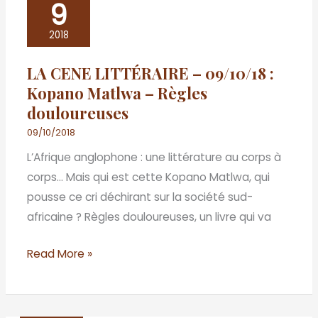
9
CENE
LITTÉRAIRE
2018
–
LA CENE LITTÉRAIRE – 09/10/18 :
09/10/18
Kopano Matlwa – Règles
:
douloureuses
Kopano
Matlwa
09/10/2018
–
L’Afrique anglophone : une littérature au corps à
Règles
corps… Mais qui est cette Kopano Matlwa, qui
douloureuses
pousse ce cri déchirant sur la société sud-
africaine ? Règles douloureuses, un livre qui va
Read More »