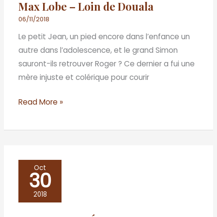
Max Lobe – Loin de Douala
:
Max
06/11/2018
Lobe
Le petit Jean, un pied encore dans l’enfance un
–
autre dans l’adolescence, et le grand Simon
Loin
sauront-ils retrouver Roger ? Ce dernier a fui une
de
mère injuste et colérique pour courir
Douala
Read More »
LA
Oct
30
CENE
LITTÉRAIRE
2018
–