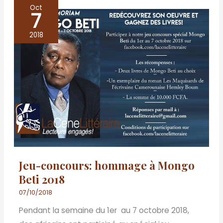
Oct
7
Jeu-
concours:
2018
hommage
à
Mongo
Beti
2018
Jeu-concours: hommage à Mongo
Beti 2018
07/10/2018
Pendant la semaine du 1er au 7 octobre 2018,