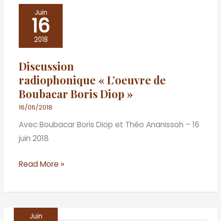
Discussion
Juin
16
radiophonique « L’oeuvre
de
2018
Boubacar
Discussion
Boris
radiophonique « L’oeuvre de
Diop »
Boubacar Boris Diop »
16/06/2018
Avec Boubacar Boris Diop et Théo Ananissoh – 16
juin 2018
Read More »
Juin