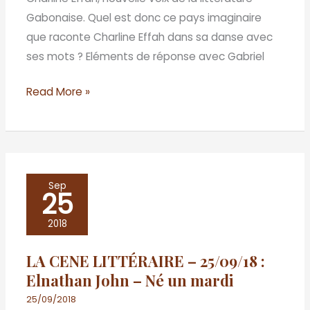
–
Gabonaise. Quel est donc ce pays imaginaire
La
que raconte Charline Effah dans sa danse avec
Danse
ses mots ? Eléments de réponse avec Gabriel
de
Pilar
Read More »
LA
Sep
25
CENE
LITTÉRAIRE
2018
–
LA CENE LITTÉRAIRE – 25/09/18 :
25/09/18
Elnathan John – Né un mardi
:
Elnathan
25/09/2018