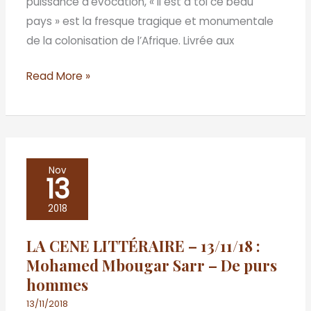
puissance d’évocation, « Il est à toi ce beau
est
pays » est la fresque tragique et monumentale
à
de la colonisation de l’Afrique. Livrée aux
toi
ce
Read More »
beau
pays
LA
Nov
13
CENE
LITTÉRAIRE
2018
–
LA CENE LITTÉRAIRE – 13/11/18 :
13/11/18
Mohamed Mbougar Sarr – De purs
:
hommes
Mohamed
Mbougar
13/11/2018