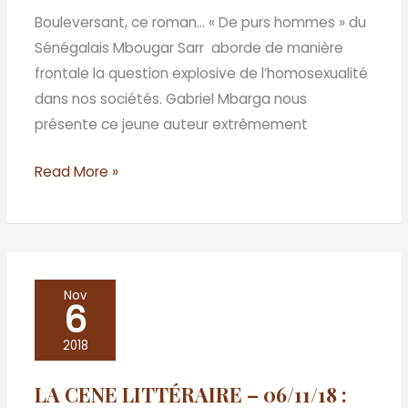
Sarr
Bouleversant, ce roman… « De purs hommes » du
–
Sénégalais Mbougar Sarr aborde de manière
De
frontale la question explosive de l’homosexualité
purs
dans nos sociétés. Gabriel Mbarga nous
hommes
présente ce jeune auteur extrêmement
Read More »
LA
Nov
6
CENE
LITTÉRAIRE
2018
–
LA CENE LITTÉRAIRE – 06/11/18 :
06/11/18