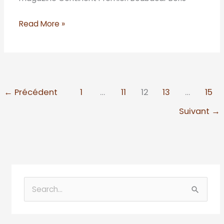
Read More »
←
Précédent
1
…
11
12
13
…
15
Suivant
→
R
e
c