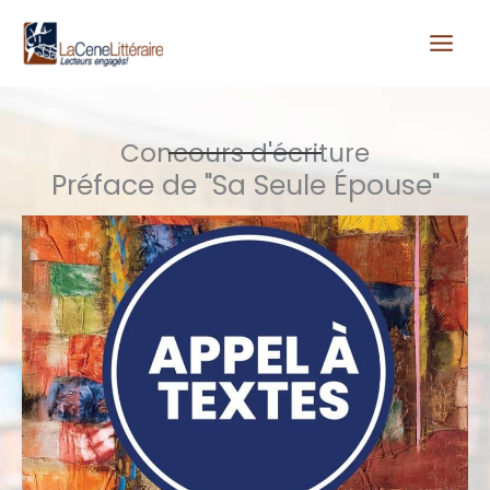
Aller
au
contenu
Concours d'écriture
Préface de "Sa Seule Épouse"